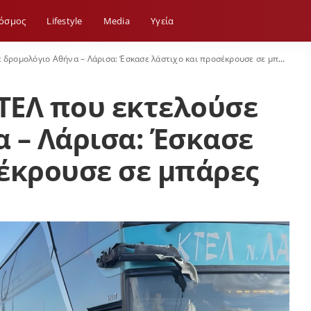
όσμος
Lifestyle
Media
Yγεία
ρομολόγιο Αθήνα – Λάρισα: Έσκασε λάστιχο και προσέκρουσε σε μπάρες
ΤΕΛ που εκτελούσε
 – Λάρισα: Έσκασε
έκρουσε σε μπάρες