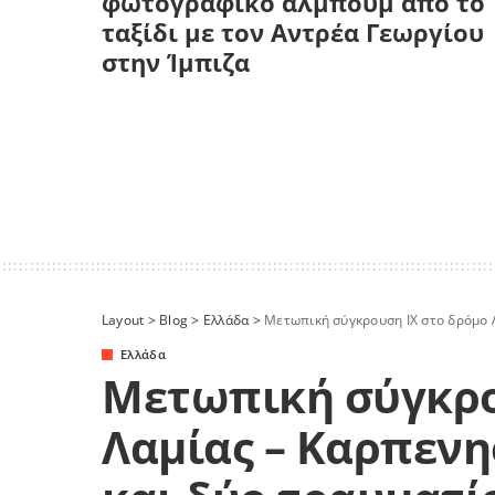
φωτογραφικό άλμπουμ από το
ταξίδι με τον Αντρέα Γεωργίου
στην Ίμπιζα
Layout
>
Blog
>
Ελλάδα
>
Μετωπική σύγκρουση ΙΧ στο δρόμο Λαμ
Ελλάδα
Μετωπική σύγκρο
Λαμίας – Καρπενη