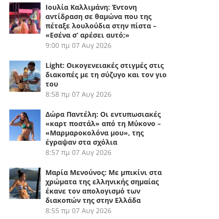
Ιουλία Καλλιμάνη: Έντονη
αντίδραση σε θαμώνα που της
πέταξε λουλούδια στην πίστα –
«Εσένα σ’ αρέσει αυτό;»
9:00 πμ
07 Αυγ 2026
Light: Οικογενειακές στιγμές στις
διακοπές με τη σύζυγο και τον γιο
του
8:58 πμ
07 Αυγ 2026
Δώρα Παντέλη: Οι εντυπωσιακές
«καρτ ποστάλ» από τη Μύκονο –
«Μαρμαροκολόνα μου», της
έγραψαν στα σχόλια
8:57 πμ
07 Αυγ 2026
Μαρία Μενούνος: Με μπικίνι στα
χρώματα της ελληνικής σημαίας
έκανε τον απολογισμό των
διακοπών της στην Ελλάδα
8:55 πμ
07 Αυγ 2026