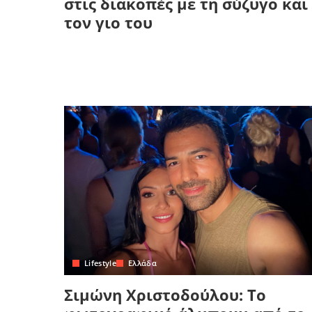
στις διακοπές με τη σύζυγο και
τον γιο του
Lifestyle
Ελλάδα
Σιμώνη Χριστοδούλου: Το