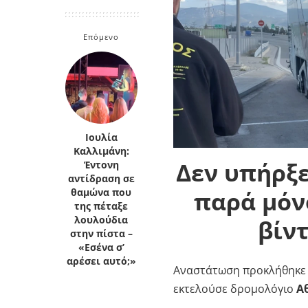
Κρήτη
Πελοπόννησος
Κυκλάδες
Επόμενο
Πελοπόννησος
Ιουλία
Καλλιμάνη:
Δεν υπήρξε
Έντονη
αντίδραση σε
παρά μόνο
θαμώνα που
της πέταξε
λουλούδια
βίν
στην πίστα –
«Εσένα σ’
αρέσει αυτό;»
Αναστάτωση προκλήθηκε 
εκτελούσε δρομολόγιο
Αθ