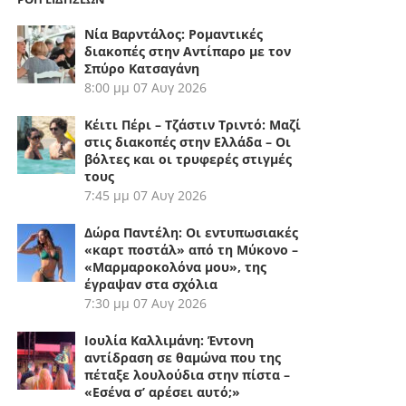
Νία Βαρντάλος: Ρομαντικές
διακοπές στην Αντίπαρο με τον
Σπύρο Κατσαγάνη
8:00 μμ
07 Αυγ 2026
Κέιτι Πέρι – Τζάστιν Τριντό: Μαζί
στις διακοπές στην Ελλάδα – Οι
βόλτες και οι τρυφερές στιγμές
τους
7:45 μμ
07 Αυγ 2026
Δώρα Παντέλη: Οι εντυπωσιακές
«καρτ ποστάλ» από τη Μύκονο –
«Μαρμαροκολόνα μου», της
έγραψαν στα σχόλια
7:30 μμ
07 Αυγ 2026
Ιουλία Καλλιμάνη: Έντονη
αντίδραση σε θαμώνα που της
πέταξε λουλούδια στην πίστα –
«Εσένα σ’ αρέσει αυτό;»