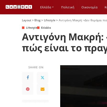
Ελλάδα
Πολιτική
Οικονομία
Κ
Τοπικά Νέα
Ανατολική Μακεδονία
Layout
>
Blog
>
Lifestyle
>
Αντιγόνη Μακρή: «Δεν θυμάμαι πια
Τοπικά Νέα
Βόρειο Αιγαίο
Lifestyle
Ελλάδα
Αντιγόνη Μακρή: 
Ανατολική Μακεδονία
Δυτ. Μακεδονια
Βόρειο Αιγαίο
Δωδεκάνησα
πώς είναι το πρα
Δυτ. Μακεδονια
Ήπειρος
Δωδεκάνησα
Θεσσαλια
Ήπειρος
Θράκη
SHARE ON
Θεσσαλια
Στερεά Ελλάδα
Θράκη
Ιόνιο
Στερεά Ελλάδα
Κεντρική Μακεδονία
Ιόνιο
Κρήτη
Κεντρική Μακεδονία
Κυκλάδες