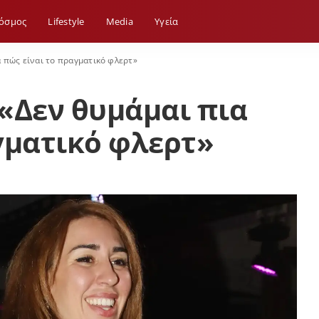
όσμος
Lifestyle
Media
Yγεία
 πώς είναι το πραγματικό φλερτ»
«Δεν θυμάμαι πια
γματικό φλερτ»