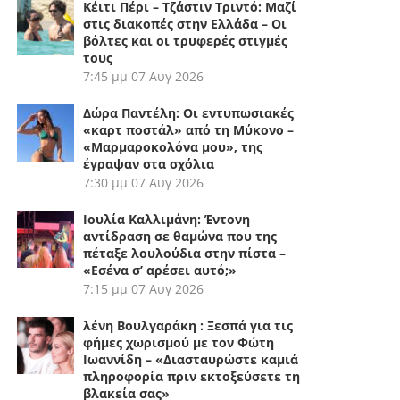
Κέιτι Πέρι – Τζάστιν Τριντό: Μαζί
στις διακοπές στην Ελλάδα – Οι
βόλτες και οι τρυφερές στιγμές
τους
7:45 μμ
07 Αυγ 2026
Δώρα Παντέλη: Οι εντυπωσιακές
«καρτ ποστάλ» από τη Μύκονο –
«Μαρμαροκολόνα μου», της
έγραψαν στα σχόλια
7:30 μμ
07 Αυγ 2026
Ιουλία Καλλιμάνη: Έντονη
αντίδραση σε θαμώνα που της
πέταξε λουλούδια στην πίστα –
«Εσένα σ’ αρέσει αυτό;»
7:15 μμ
07 Αυγ 2026
λένη Βουλγαράκη : Ξεσπά για τις
φήμες χωρισμού με τον Φώτη
Ιωαννίδη – «Διασταυρώστε καμιά
πληροφορία πριν εκτοξεύσετε τη
βλακεία σας»