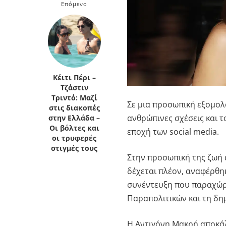
Επόμενο
Κρήτη
Πελοπόννησος
Κυκλάδες
Πελοπόννησος
Κέιτι Πέρι –
Τζάστιν
Τριντό: Μαζί
Σε μια προσωπική εξομο
στις διακοπές
ανθρώπινες σχέσεις και τ
στην Ελλάδα –
Οι βόλτες και
εποχή των social media.
οι τρυφερές
στιγμές τους
Στην προσωπική της ζωή 
δέχεται πλέον, αναφέρθη
συνέντευξη που παραχώρ
Παραπολιτικών και τη δ
Η Αντιγόνη Μακρή αποκάλυ