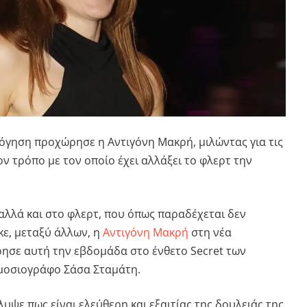
λόγηση προχώρησε η
Αντιγόνη Μακρή
, μιλώντας για τις
ον τρόπο με τον οποίο έχει αλλάξει το φλερτ την
αλλά και στο φλερτ, που όπως παραδέχεται δεν
κε, μεταξύ άλλων, η
Αντιγόνη Μακρή
στη νέα
ησε αυτή την εβδομάδα στο ένθετο Secret των
ημοσιογράφο Σάσα Σταμάτη.
ψε πως είναι ελεύθερη και εξαιτίας της δουλειάς της