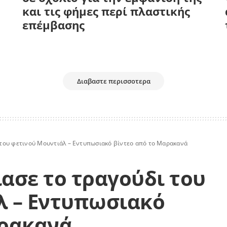
και τις φήμες περί πλαστικής
επέμβασης
Διαβαστε περισσοτερα
 του φετινού Μουντιάλ – Εντυπωσιακό βίντεο από το Μαρακανά
ασε το τραγούδι του
λ – Εντυπωσιακό
αρακανά