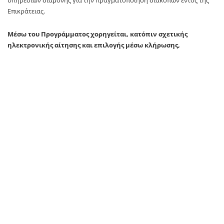
Επικράτειας.
Μέσω του Προγράμματος χορηγείται, κατόπιν σχετικής
ηλεκτρονικής αίτησης και επιλογής μέσω κλήρωσης,
οικονομική διευκόλυνση ανά περίοδο ως εξής:
Υψηλή περίοδος: 01.05.2025 έως και
30.09.2025:
α) Ποσό ύψους
200 ευρώ
σε φυσικά πρόσωπα που πληρούν τις
οριζόμενες προϋποθέσεις και θα επιλέξουν κατά την υποβολή της
ηλεκτρονικής αίτησης την υψηλή περίοδο, δηλαδή: 01.05.2025 έως
και 30.09.2025.
β) Ποσό ύψους
300 ευρώ
σε φυσικά πρόσωπα:
– Άγαμα ή σε κατάσταση χηρείας με προστατευόμενα τέκνα, βάσει
τελευταίας εκκαθαρισμένης κατά την υποβολή της αίτησης Δήλωσης
Φορολογίας Εισοδήματος Φυσικών Προσώπων 2023,