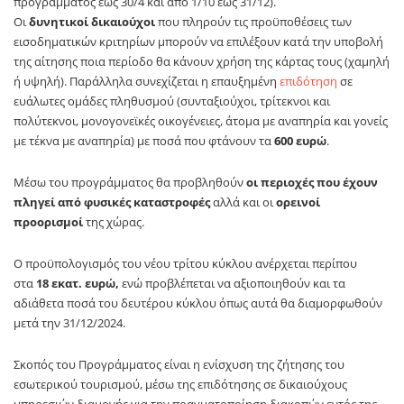
προγράμματος έως 30/4 και από 1/10 έως 31/12).
Οι
δυνητικοί δικαιούχοι
που πληρούν τις προϋποθέσεις των
εισοδηματικών κριτηρίων μπορούν να επιλέξουν κατά την υποβολή
της αίτησης ποια περίοδο θα κάνουν χρήση της κάρτας τους (χαμηλή
ή υψηλή). Παράλληλα συνεχίζεται η επαυξημένη
επιδότηση
σε
ευάλωτες ομάδες πληθυσμού (συνταξιούχοι, τρίτεκνοι και
πολύτεκνοι, μονογονεϊκές οικογένειες, άτομα με αναπηρία και γονείς
με τέκνα με αναπηρία) με ποσά που φτάνουν τα
600 ευρώ
.
Μέσω του προγράμματος θα προβληθούν
οι περιοχές που έχουν
πληγεί από φυσικές καταστροφές
αλλά και οι
ορεινοί
προορισμοί
της χώρας.
Ο προϋπολογισμός του νέου τρίτου κύκλου ανέρχεται περίπου
στα
18 εκατ. ευρώ,
ενώ προβλέπεται να αξιοποιηθούν και τα
αδιάθετα ποσά του δευτέρου κύκλου όπως αυτά θα διαμορφωθούν
μετά την 31/12/2024.
Σκοπός του Προγράμματος είναι η ενίσχυση της ζήτησης του
εσωτερικού τουρισμού, μέσω της επιδότησης σε δικαιούχους
υπηρεσιών διαμονής για την πραγματοποίηση διακοπών εντός της