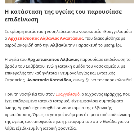
Η κατάσταση της υγείας του παρουσίασε
επιδείνωση
Σε κρίσιμη κατάσταση νοσηλεύεται στο νοσοκομείο «Ευαγγελισμός»
ο
Αρχιεπίσκοπος Αλβανίας Αναστάσιος
,
που διακομίσθηκε με
αεροδιακομιδή από την
Αλβανία
την Παρασκευή το μεσημέρι.
Η υγεία του
Αρχιεπισκόπου Αλβανίας
παρουσίασε επιδείνωση το
βράδυ του Σαββάτου, ενώ η ιατρική ομάδα του νοσοκομείου, με
επικεφαλής την καθηγήτρια Πνευμονολογίας και Εντατικής
Θεραπείας,
Αναστασία Κοτανίδου,
συνεχίζει να τον παρακολουθεί.
Πριν τη νοσηλεία του στον
Ευαγγελισμό
, ο 95χρονος ιεράρχης, που
έχει επιβαρυμένο ιατρικό ιστορικό, είχε εμφανίσει συμπτώματα
ίωσης. Αρχικά είχε εισαχθεί σε νοσοκομείο της αλβανικής
πρωτεύουσας. Όμως, οι γιατροί ανέφεραν ότι μετά από επιδείνωση
της υγείας του, αποφασίστηκε η μεταφορά του στην Ελλάδα για να
λάβει εξειδικευμένη ιατρική φροντίδα.