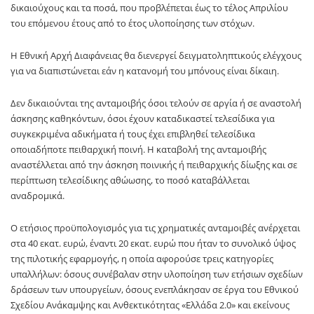
δικαιούχους και τα ποσά, που προβλέπεται έως το τέλος Απριλίου
του επόμενου έτους από το έτος υλοποίησης των στόχων.
Η Εθνική Αρχή Διαφάνειας θα διενεργεί δειγματοληπτικούς ελέγχους
για να διαπιστώνεται εάν η κατανομή του μπόνους είναι δίκαιη.
Δεν δικαιούνται της ανταμοιβής όσοι τελούν σε αργία ή σε αναστολή
άσκησης καθηκόντων, όσοι έχουν καταδικαστεί τελεσίδικα για
συγκεκριμένα αδικήματα ή τους έχει επιβληθεί τελεσίδικα
οποιαδήποτε πειθαρχική ποινή. Η καταβολή της ανταμοιβής
αναστέλλεται από την άσκηση ποινικής ή πειθαρχικής δίωξης και σε
περίπτωση τελεσίδικης αθώωσης, το ποσό καταβάλλεται
αναδρομικά.
Ο ετήσιος προϋπολογισμός για τις χρηματικές ανταμοιβές ανέρχεται
στα 40 εκατ. ευρώ, έναντι 20 εκατ. ευρώ που ήταν το συνολικό ύψος
της πιλοτικής εφαρμογής, η οποία αφορούσε τρεις κατηγορίες
υπαλλήλων: όσους συνέβαλαν στην υλοποίηση των ετήσιων σχεδίων
δράσεων των υπουργείων, όσους ενεπλάκησαν σε έργα του Εθνικού
Σχεδίου Ανάκαμψης και Ανθεκτικότητας «Ελλάδα 2.0» και εκείνους