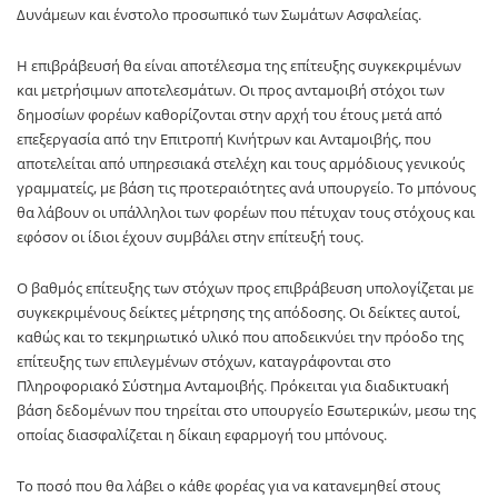
Δυνάμεων και ένστολο προσωπικό των Σωμάτων Ασφαλείας.
Η επιβράβευσή θα είναι αποτέλεσμα της επίτευξης συγκεκριμένων
και μετρήσιμων αποτελεσμάτων. Οι προς ανταμοιβή στόχοι των
δημοσίων φορέων καθορίζονται στην αρχή του έτους μετά από
επεξεργασία από την Επιτροπή Κινήτρων και Ανταμοιβής, που
αποτελείται από υπηρεσιακά στελέχη και τους αρμόδιους γενικούς
γραμματείς, με βάση τις προτεραιότητες ανά υπουργείο. Το μπόνους
θα λάβουν οι υπάλληλοι των φορέων που πέτυχαν τους στόχους και
εφόσον οι ίδιοι έχουν συμβάλει στην επίτευξή τους.
Ο βαθμός επίτευξης των στόχων προς επιβράβευση υπολογίζεται με
συγκεκριμένους δείκτες μέτρησης της απόδοσης. Οι δείκτες αυτοί,
καθώς και το τεκμηριωτικό υλικό που αποδεικνύει την πρόοδο της
επίτευξης των επιλεγμένων στόχων, καταγράφονται στο
Πληροφοριακό Σύστημα Ανταμοιβής. Πρόκειται για διαδικτυακή
βάση δεδομένων που τηρείται στο υπουργείο Εσωτερικών, μεσω της
οποίας διασφαλίζεται η δίκαιη εφαρμογή του μπόνους.
Το ποσό που θα λάβει ο κάθε φορέας για να κατανεμηθεί στους