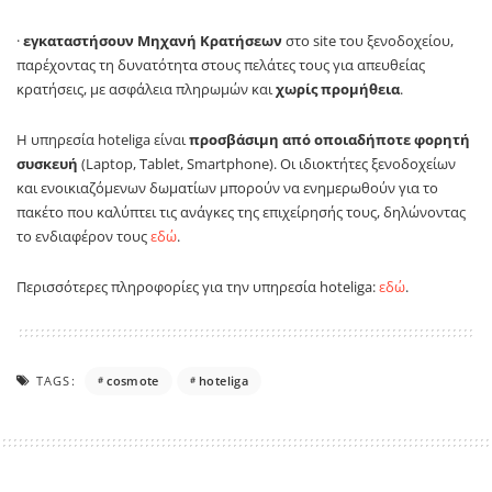
·
εγκαταστήσουν Μηχανή Κρατήσεων
στο site του ξενοδοχείου,
παρέχοντας τη δυνατότητα στους πελάτες τους για απευθείας
κρατήσεις, με ασφάλεια πληρωμών και
χωρίς προμήθεια
.
Η υπηρεσία hoteliga είναι
προσβάσιμη από οποιαδήποτε φορητή
συσκευή
(Laptop, Tablet, Smartphone). Οι ιδιοκτήτες ξενοδοχείων
και ενοικιαζόμενων δωματίων μπορούν να ενημερωθούν για το
πακέτο που καλύπτει τις ανάγκες της επιχείρησής τους, δηλώνοντας
το ενδιαφέρον τους
εδώ
.
Περισσότερες πληροφορίες για την υπηρεσία hoteliga:
εδώ
.
TAGS:
cosmote
hoteliga