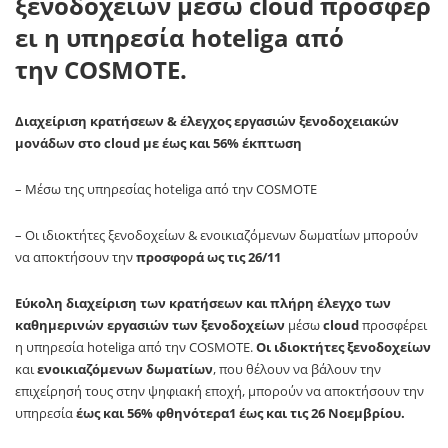
ξενοδοχείων
μέσω
cloud
προσφέρ
ει η υπηρεσία
hoteliga
από
την
COSMOTE
.
Διαχείριση κρατήσεων & έλεγχος εργασιών ξενοδοχειακών
μονάδων στο cloud με έως και 56% έκπτωση
– Μέσω της υπηρεσίας hoteliga από την COSMOTE
– Οι ιδιοκτήτες ξενοδοχείων & ενοικιαζόμενων δωματίων μπορούν
να αποκτήσουν την
προσφορά ως τις 26/11
Εύκολη διαχείριση των κρατήσεων και πλήρη έλεγχο των
καθημερινών εργασιών των ξενοδοχείων
μέσω
cloud
προσφέρει
η υπηρεσία hoteliga από την COSMOTE.
Oι ιδιοκτήτες ξενοδοχείων
και
ενοικιαζόμενων δωματίων
, που θέλουν να βάλουν την
επιχείρησή τους στην ψηφιακή εποχή, μπορούν να αποκτήσουν την
υπηρεσία
έως και 56% φθηνότερα1 έως και τις 26 Νοεμβρίου.