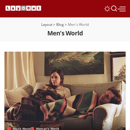
Layout
>
Blog
>
Men's World
Men’s World
Men's World
Woman's World