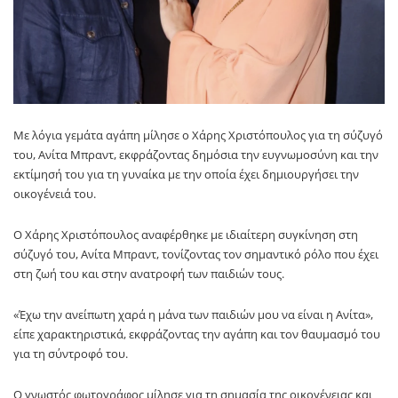
Με λόγια γεμάτα αγάπη μίλησε ο
Χάρης Χριστόπουλος
για τη σύζυγό
του,
Ανίτα Μπραντ
, εκφράζοντας δημόσια την ευγνωμοσύνη και την
εκτίμησή του για τη γυναίκα με την οποία έχει δημιουργήσει την
οικογένειά του.
Ο
Χάρης Χριστόπουλος
αναφέρθηκε με ιδιαίτερη συγκίνηση στη
σύζυγό του,
Ανίτα Μπραντ
, τονίζοντας τον σημαντικό ρόλο που έχει
στη ζωή του και στην ανατροφή των παιδιών τους.
«Έχω την ανείπωτη χαρά η μάνα των παιδιών μου να είναι η Ανίτα»,
είπε χαρακτηριστικά, εκφράζοντας την αγάπη και τον θαυμασμό του
για τη σύντροφό του.
Ο γνωστός φωτογράφος μίλησε για τη σημασία της οικογένειας και