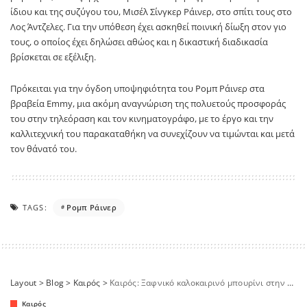
ίδιου και της συζύγου του, Μισέλ Σίνγκερ Ράινερ, στο σπίτι τους στο
Λος Άντζελες. Για την υπόθεση έχει ασκηθεί ποινική δίωξη στον γιο
τους, ο οποίος έχει δηλώσει αθώος και η δικαστική διαδικασία
βρίσκεται σε εξέλιξη.
Πρόκειται για την όγδοη υποψηφιότητα του Ρομπ Ράινερ στα
βραβεία Emmy, μια ακόμη αναγνώριση της πολυετούς προσφοράς
του στην τηλεόραση και τον κινηματογράφο, με το έργο και την
καλλιτεχνική του παρακαταθήκη να συνεχίζουν να τιμώνται και μετά
τον θάνατό του.
TAGS:
Ρομπ Ράινερ
Layout
>
Blog
>
Καιρός
>
Καιρός: Ξαφνικό καλοκαιρινό μπουρίνι στην Αθήνα – Βγήκαν ξανά οι ομπρέλες στους δρόμους
Καιρός