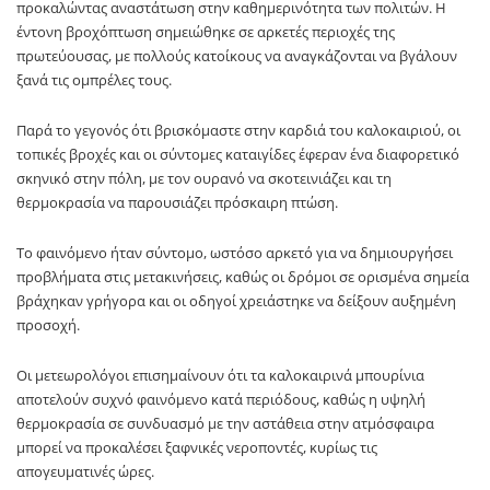
προκαλώντας αναστάτωση στην καθημερινότητα των πολιτών. Η
έντονη βροχόπτωση σημειώθηκε σε αρκετές περιοχές της
πρωτεύουσας, με πολλούς κατοίκους να αναγκάζονται να βγάλουν
ξανά τις ομπρέλες τους.
Παρά το γεγονός ότι βρισκόμαστε στην καρδιά του καλοκαιριού, οι
τοπικές βροχές και οι σύντομες καταιγίδες έφεραν ένα διαφορετικό
σκηνικό στην πόλη, με τον ουρανό να σκοτεινιάζει και τη
θερμοκρασία να παρουσιάζει πρόσκαιρη πτώση.
Το φαινόμενο ήταν σύντομο, ωστόσο αρκετό για να δημιουργήσει
προβλήματα στις μετακινήσεις, καθώς οι δρόμοι σε ορισμένα σημεία
βράχηκαν γρήγορα και οι οδηγοί χρειάστηκε να δείξουν αυξημένη
προσοχή.
Οι μετεωρολόγοι επισημαίνουν ότι τα καλοκαιρινά μπουρίνια
αποτελούν συχνό φαινόμενο κατά περιόδους, καθώς η υψηλή
θερμοκρασία σε συνδυασμό με την αστάθεια στην ατμόσφαιρα
μπορεί να προκαλέσει ξαφνικές νεροποντές, κυρίως τις
απογευματινές ώρες.