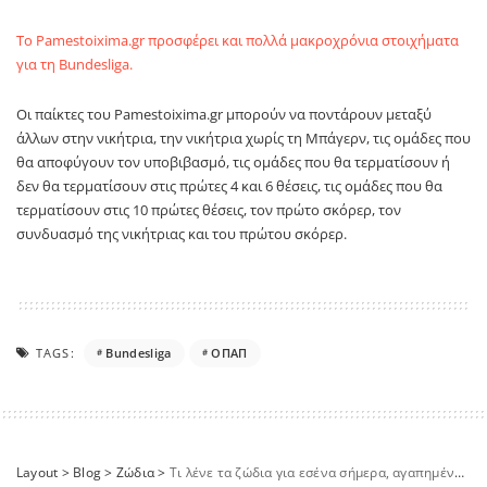
Το
Pamestoixima
.
gr
προσφέρει και πολλά μακροχρόνια στοιχήματα
για τη
Bundesliga
.
Οι παίκτες του
Pamestoixima
.
gr
μπορούν να ποντάρουν μεταξύ
άλλων στην νικήτρια, την νικήτρια χωρίς τη Μπάγερν, τις ομάδες που
θα αποφύγουν τον υποβιβασμό, τις ομάδες που θα τερματίσουν ή
δεν θα τερματίσουν στις πρώτες 4 και 6 θέσεις, τις ομάδες που θα
τερματίσουν στις 10 πρώτες θέσεις, τον πρώτο σκόρερ, τον
συνδυασμό της νικήτριας και του πρώτου σκόρερ.
TAGS:
Bundesliga
ΟΠΑΠ
Layout
>
Blog
>
Ζώδια
>
Τι λένε τα ζώδια για εσένα σήμερα, αγαπημένε μου αναγνώστη