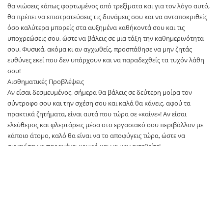
θα νιώσεις κάπως φορτωμένος από τρεξίματα και για τον λόγο αυτό,
θα πρέπει να επιστρατεύσεις τις δυνάμεις σου και να ανταποκριθείς
όσο καλύτερα μπορείς στα αυξημένα καθήκοντά σου και τις
υποχρεώσεις σου, ώστε να βάλεις σε μια τάξη την καθημερινότητα
σου. Φυσικά, ακόμα κι αν αγχωθείς, προσπάθησε να μην ζητάς
ευθύνες εκεί που δεν υπάρχουν και να παραδεχθείς τα τυχόν λάθη
σου!
Αισθηματικές Προβλέψεις
Αν είσαι δεσμευμένος, σήμερα θα βάλεις σε δεύτερη μοίρα τον
σύντροφο σου και την σχέση σου και καλά θα κάνεις, αφού τα
πρακτικά ζητήματα, είναι αυτά που τώρα σε «καίνε»! Αν είσαι
ελεύθερος και φλερτάρεις μέσα στο εργασιακό σου περιβάλλον με
κάποιο άτομο, καλό θα είναι να το αποφύγεις τώρα, ώστε να
συνεχίσει να παραμένει κρυφό και να μην εκτεθείτε!
Προβλέψεις για επαγγελματικά & οικονομικά
Χρειάζεται οπωσδήποτε προσοχή ο τομέας της καριέρας, γι’αυτό
φρόντισε να διατηρείς αρμονική σχέση με τους συναδέλφους σου!
Οικονομικά, δεν χρειάζεται να αγχώνεσαι τόσο πολύ, για
μικροπράγματα!