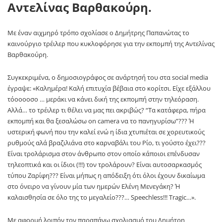
Αντελίνας Βαρθακούρη.
Με έναν αιχμηρό τρόπο σχολίασε ο Δημήτρης Παπανώτας το
καινούργιο τρέιλερ που κυκλοφόρησε για την εκπομπή της Αντελίνας
Βαρθακούρη.
Συγκεκριμένα, ο δημοσιογράφος σε ανάρτησή του στα social media
έγραψε: «Καλημέρα! Καλή επιτυχία βέβαια στο κορίτσι. Είχε εξάλλου
τόοοοοσο … μεράκι να κάνει δική της εκπομπή στην τηλεόραση.
Αλλά… το τρέιλερ τι θέλει να μας πει ακριβώς? “Τα κατάφερα, πήρα
εκπομπή και θα ξεσαλώσω on camera να το πανηγυρίσω”??? Ή
υστερική φωνή που την καλεί ενώ η ίδια χτυπιέται σε χορευτικούς
ρυθμούς αλά βραζιλιάνα στο καρναβάλι του Ρίο, τι γούστο έχει???
Είναι τρολάρισμα στον άνθρωπο στον οποίο κάποιοι επένδυσαν
τηλεοπτικά και οι ίδιοι (!!!) τον τρολάρουν? Είναι αυτοσαρκασμός
τύπου Ζαρίφη??? Είναι μήπως η απόδειξη ότι όλοι έχουν δικαίωμα
στο όνειρο να γίνουν μία των ημερών Ελένη Μενεγάκη? Ή
καλαισθησία σε όλο της το μεγαλείο???… Speechless!!! Tragic…».
Με αφορμή λοιπόν τον παραπάνω σχολιασμό του Δημήτρη