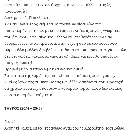
οι οποίες μπορεί να έχουν άσχημες συνέπειες, αλλά ευτυχώς
προσωρινές!
Αισθηματικές Προβλέψεις
Αν είσαι ελεύθερος, σήμερα θα πρέπει να είσαι λίγο πιο
υποψιασμένος στο φλερτ και να μην επενδύσεις σε νέες γνωριμίες,
που δεν εγγυώνται σίγουρο μέλλον και σταθερότητα! Αν είσαι
δεσμευμένος, επικεντρώνεσαι στην σχέση σου με τον σύντροφο
τώρα, αλλά μάλλον δεν βλέπεις καθαρά κάποια πράγματα, γιατί απλά
δεν θες να δεις κατάματα κάποιες αλήθειες και έτσι θα υπάρξουν
απογοητεύσεις!
Προβλέψεις για επαγγελματικά & οικονομικά
Στον τομέα της καριέρας, απομυθοποιείς κάποιες συνεργασίες,
κυρίως λόγω της συμπεριφοράς των άλλων απέναντι σου! Προσοχή
θα χρειαστεί να έχεις και στον οικονομικό τομέα, αφού δεν εκτιμάς
σωστά ορισμένα πράγματα!
ΤΑΥΡΟΣ (20/4 – 20/5)
Γενικά
Αγαπητέ Ταύρε, με το Τετράγωνο Ανάδρομης Αφροδίτης-Ποσειδώνα,