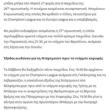
μπάλα μπήκε στο πλεκτό 27 φορές στα 9 παιχνίδια της
ης
26
αγωνιστικής. Η συνέχεια αναμένεται συναρπαστική. Απομένουν
8 αγωνιστικές στις οποίες θα κριθούν ο τίτλος, τα εισιτήρια για
το
Champions
League
και το
Europa
League
και ο υποβιβασμός.
η
Με μεγάλο ενδιαφέρον αναμένεται η 27
αγωνιστική, η οποία
περιλαμβάνει αρκετά ντέρμπι και πολλά κρίσιμα παιχνίδια. Ξεκινάει
την Παρασκευή, στις 21:30, με το ντέρμπι του Βερολίνου, ανάμεσα
στη Χέρτα και την Ουνιόν.
Έξοδος κινδύνου για τη Ντόρτμουντ πριν το ντέρμπι κορυφής
Το Σάββατο θα διεξαχθούν πέντε παιχνίδια. Στις 16:30 θα αρχίσουν
το ντέρμπι για το
Champions
League
ανάμεσα στη Γκλάντμπαχ και τη
Λεβερκούζεν, η επικίνδυνη έξοδος της Ντόρτμουντ στο
Βόλφσμπουργκ, πριν από το ντέρμπι κορυφής της Τρίτης με τη
Μπάγερν και οι αναμετρήσεις της Φράιμπουργκ με τη Βέρντερ
Βρέμης και της Πάτερμπορν με την Χοφενχάιμ. Στις 19:30 θα γίνει η
σέντρα στον αγώνα της πρωτοπόρου Μπάγερν με την Άιντραχτ
Φρανκφούρτης.