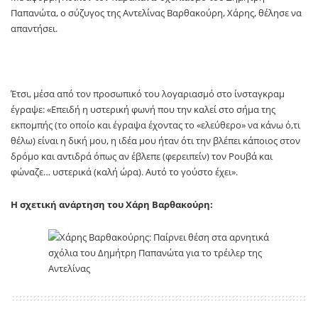
Παπανώτα, ο σύζυγος της Αντελίνας Βαρθακούρη, Χάρης, θέλησε να
απαντήσει.
Έτσι, μέσα από τον προσωπικό του λογαριασμό στο ίνσταγκραμ
έγραψε: «Επειδή η υστερική φωνή που την καλεί στο σήμα της
εκπομπής (το οποίο και έγραψα έχοντας το «ελεύθερο» να κάνω ό,τι
θέλω) είναι η δική μου, η ιδέα μου ήταν ότι την βλέπει κάποιος στον
δρόμο και αντιδρά όπως αν έβλεπε (φερειπείν) τον Ρουβά και
φώναζε… υστερικά (καλή ώρα). Αυτό το γούστο έχει».
H σχετική ανάρτηση του Χάρη Βαρθακούρη: