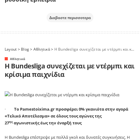
Διαβαστε περισσοτερα
Layout
>
Blog
>
Αθλητικά
>
Η Bundesliga συνεχίζεται με ντέρμπι και κρίσιμα παιχνίδια
Αθλητικά
Η Bundesliga συνεχίζεται με ντέρμπι και
κρίσιμα παιχνίδια
·
Το
Pamestoixima
.
gr
προσφέρει 0% γκανιότα στην αγορά
«Τελικό Αποτέλεσμα» σε όλους τους αγώνες της
ης
27
αγωνιστικής έως την έναρξή τους
H
Bundesliga
επέστρεψε με πολλά γκολ και δυνατές συγκινήσεις. Η