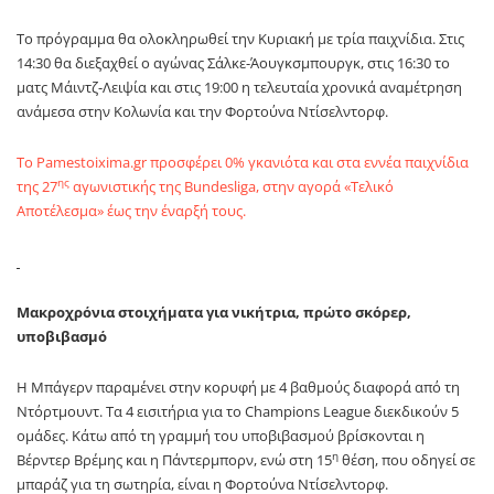
Το πρόγραμμα θα ολοκληρωθεί την Κυριακή με τρία παιχνίδια. Στις
14:30 θα διεξαχθεί ο αγώνας Σάλκε-Άουγκσμπουργκ, στις 16:30 το
ματς Μάιντζ-Λειψία και στις 19:00 η τελευταία χρονικά αναμέτρηση
ανάμεσα στην Κολωνία και την Φορτούνα Ντίσελντορφ.
Το
Pamestoixima
.
gr
προσφέρει 0% γκανιότα και στα εννέα παιχνίδια
ης
της 27
αγωνιστικής της
Bundesliga
, στην αγορά «Τελικό
Αποτέλεσμα» έως την έναρξή τους.
Μακροχρόνια στοιχήματα για νικήτρια, πρώτο σκόρερ,
υποβιβασμό
Η Μπάγερν παραμένει στην κορυφή με 4 βαθμούς διαφορά από τη
Ντόρτμουντ. Τα 4 εισιτήρια για το
Champions
League
διεκδικούν 5
ομάδες. Κάτω από τη γραμμή του υποβιβασμού βρίσκονται η
η
Βέρντερ Βρέμης και η Πάντερμπορν, ενώ στη 15
θέση, που οδηγεί σε
μπαράζ για τη σωτηρία, είναι η Φορτούνα Ντίσελντορφ.