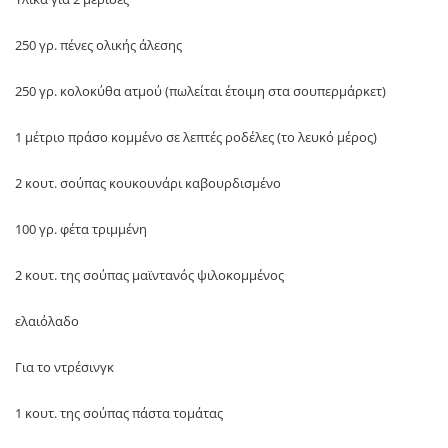
250 γρ. πένες ολικής άλεσης
250 γρ. κολοκύθα ατμού (πωλείται έτοιμη στα σουπερμάρκετ)
1 μέτριο πράσο κομμένο σε λεπτές ροδέλες (το λευκό μέρος)
2 κουτ. σούπας κουκουνάρι καβουρδισμένο
100 γρ. φέτα τριμμένη
2 κουτ. της σούπας μαϊντανός ψιλοκομμένος
ελαιόλαδο
Για το ντρέσινγκ
1 κουτ. της σούπας πάστα τομάτας