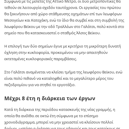
Σύμφωνα με τις μελέτες της Αττικό Μετρό, οι δύο μετροπόντικες θα
τεθούν σε λειτουργία σχεδόν ταυτόχρονα. Οι εργασίες του πρώτου
θα ξεκινήσουν από χώρο στάθμευσης οχημάτων επί των λεωφόρων
Μεσογείων και Κατεχάκη, ενώ το ίδιο θα συμβεί και στη συμβολή της
λεωφόρου Βεϊκου με την οδό Τραλλέων στο Γαλάτσι, πολύ κοντά στο
σημείο που θα κατασκευαστεί ο σταθμός Άλσος Βεϊκου.
Η επιλογή των δύο σημείων έγινε με κριτήριο τη μικρότερη δυνατή
όχληση στην κυκλοφορία, προκειμένου να μην απαιτηθούν
εκτεταμένες κυκλοφοριακές παρεμβάσεις.
Στο Γαλάτσι αναμένεται να κλείσει τμήμα της λεωφόρου Βεϊκου, ενώ
είναι πολύ πιθανό να καταληφθεί και το μεγαλύτερο μέρος του
πεζοδρομίου για να στηθεί το εργοτάξιο.
Μέχρι 8 έτη η διάρκεια των έργων
Κατά τη διάρκεια της περιόδου κατασκευής της νέας γραμμής, η
οποία θα ανέλθει σε οκτώ έτη σύμφωνα με το επίσημο
χρονοδιάγραμμα, μπορεί να μην χρειαστεί να κλείσουν πολλοί
δρόμοι, ωστόσο η όχληση για τους οδηγούς και τους κατοίκους σε