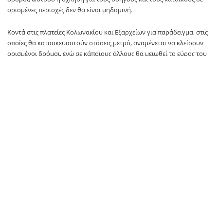
ορισμένες περιοχές δεν θα είναι μηδαμινή.
Κοντά στις πλατείες Κολωνακίου και Εξαρχείων για παράδειγμα, στις
οποίες θα κατασκευαστούν στάσεις μετρό, αναμένεται να κλείσουν
ορισμένοι δρόμοι, ενώ σε κάποιους άλλους θα μειωθεί το εύρος του
οδοστρώματος κατά τη διάρκεια των έργων.
Η κατασκευή των σταθμών τόσο στην πλατεία Εξαρχείων όσο και
στην πλατεία Φιλικής Εταιρείας στο Κολωνάκι θα αποτελέσει
δύσκολη υπόθεση, καθώς ο χώρος είναι περιορισμένος για τα
μεγάλα εργοτάξια που θα στηθούν.
Μηχανικοί με εμπειρία σε έργα μετρό μάλιστα εκφράζουν την
ανησυχία τους για τα κριτήρια με τα οποία έγινε η επιλογή των δύο
σημείων.
Όπως τονίζουν, θα ήταν προτιμότερο ο σταθμός των Εξαρχείων να
κατασκευαστεί κοντά στο αρχαιολογικό μουσείο της Αθήνας,
δεδομένου ότι εκεί υπάρχει περισσότερος χώρος από ότι στην
πλατεία Εξαρχείων, η οποία θα πρέπει να σκαφτεί ολόκληρη.