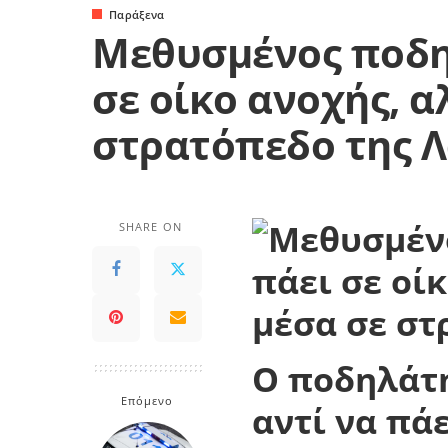
Παράξενα
Μεθυσμένος ποδη
σε οίκο ανοχής, 
στρατόπεδο της 
SHARE ON
Ο ποδηλάτη
Επόμενο
αντί να πά