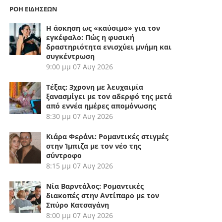
ΡΟΗ ΕΙΔΗΣΕΩΝ
Η άσκηση ως «καύσιμο» για τον
εγκέφαλο: Πώς η φυσική
δραστηριότητα ενισχύει μνήμη και
συγκέντρωση
9:00 μμ
07 Αυγ 2026
Τέξας: 3χρονη με λευχαιμία
ξανασμίγει με τον αδερφό της μετά
από εννέα ημέρες απομόνωσης
8:30 μμ
07 Αυγ 2026
Κιάρα Φεράνι: Ρομαντικές στιγμές
στην Ίμπιζα με τον νέο της
σύντροφο
8:15 μμ
07 Αυγ 2026
Νία Βαρντάλος: Ρομαντικές
διακοπές στην Αντίπαρο με τον
Σπύρο Κατσαγάνη
8:00 μμ
07 Αυγ 2026