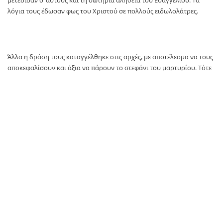
λόγια τους έδωσαν φως του Χριστού σε πολλούς ειδωλολάτρες.
Άλλα η δράση τους καταγγέλθηκε στις αρχές, με αποτέλεσμα να τους
αποκεφαλίσουν και άξια να πάρουν το στεφάνι του μαρτυρίου. Τότε
οι χριστιανοί τους έθαψαν κρυφά, και όταν αυτοκράτορας ήταν ο
Αρκάδιος και Αρχιεπίσκοπος Αλεξανδρείας ο Θεόφιλος (400 μ.Χ.), τα
άγια λείψανα τους βρέθηκαν και με πανηγυρικό τρόπο έγινε η
ανακομιδή τους. Πολλοί, μάλιστα, ασθενείς που άγγιξαν αυτά,
θεραπεύθηκαν.
Έτσι, επιβεβαιώνεται ότι οι «δίκαιοι εἰς τὸν αἰῶνα ζώσι, καὶ ἐν Κυρίῳ ὃ
μισθὸς αὐτῶν». Οι δίκαιοι δηλαδή, ζουν αιώνια, και η ανταμοιβή που
αρμόζει σ’ αυτούς βρίσκεται στα χέρια του Κυρίου.
*Υπάρχουν και άλλες ημερομηνίες που γιορτάζει αυτό το όνομα.