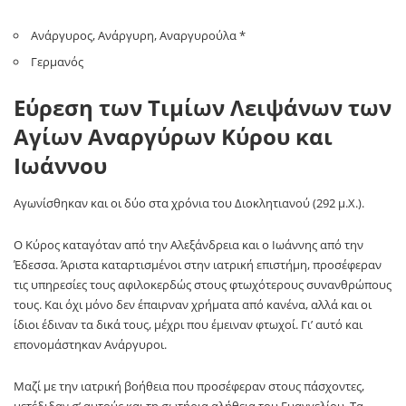
Ανάργυρος, Ανάργυρη, Αναργυρούλα *
Γερμανός
Εύρεση των Τιμίων Λειψάνων των
Αγίων Αναργύρων Κύρου και
Ιωάννου
Αγωνίσθηκαν και οι δύο στα χρόνια του Διοκλητιανού (292 μ.Χ.).
Ο Κύρος καταγόταν από την Αλεξάνδρεια και ο Ιωάννης από την
Έδεσσα. Άριστα καταρτισμένοι στην ιατρική επιστήμη, προσέφεραν
τις υπηρεσίες τους αφιλοκερδώς στους φτωχότερους συνανθρώπους
τους. Και όχι μόνο δεν έπαιρναν χρήματα από κανένα, αλλά και οι
ίδιοι έδιναν τα δικά τους, μέχρι που έμειναν φτωχοί. Γι’ αυτό και
επονομάστηκαν Ανάργυροι.
Μαζί με την ιατρική βοήθεια που προσέφεραν στους πάσχοντες,
μετέδιδαν σ’ αυτούς και τη σωτήρια αλήθεια του Ευαγγελίου. Τα