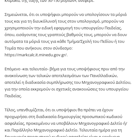
κλίμακα, της τάξης των 50-150 μορίων», ανέφερε.
Σημειώνεται, ότι οι υποψήφιοι μπορούν να υπολογίσουν τα μόριά
τους και για τη διευκόλυνσή τους στον υπολογισμό, μπορούν να
χρησιμοποιούν την ειδική εφαρμογή του υπουργείου Παιδείας,
όπου, εισάγοντας τους γραπτούς βαθμούς τους, μπορούν να δουν
αυτόματα τα μόριά τους για κάθε Τμήμα/Σχολή του Πεδίου ή του
Τομέα που ανήκουν, στον σύνδεσμο:
https://markcalc.it.minedu.gov.gr/.
Επόμενο -και τελευταίο- βήμα για τους υποψήφιους πριν από την
ανακοίνωση των τελικών αποτελεσμάτων των Πανελλαδικών,
αποτελεί η διαδικασία συμπλήρωσης του Μηχανογραφικού Δελτίου,
για την οποία εκκρεμούν οι σχετικές ανακοινώσεις του υπουργείου
Παιδείας.
Τέλος, υπενθυμίζεται, ότι οι υποψήφιοι θα πρέπει να έχουν
προχωρήσει στη διαδικασία δημιουργίας προσωπικού κωδικού
ασφαλείας, προκειμένου να υποβάλουν Μηχανογραφικό Δελτίο ή/
και Παράλληλο Μηχανογραφικό Δελτίο. Τελευταία ημέρα για τη
δημιουργία προσωπικού κωδικού ασφαλείας είναι η ερχόμενη