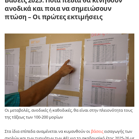
Βάσεις 2025: Ποια πεδία θα κινηθούν
ανοδικά και ποια να σημειώσουν
πτώση – Οι πρώτες εκτιμήσεις
Οι μεταβολές, ανοδικές ή καθοδικές, θα είναι στην πλειονότητα τους
της τάξεως των 100-200 μορίων
Στα ίδια επίπεδα αναμένεται να κυμανθούν οι
βάσεις
εισαγωγής των
σχολών και των τμημάτων των ΑΕΙ για το ακαδημαϊκό έτος 2025-26 με