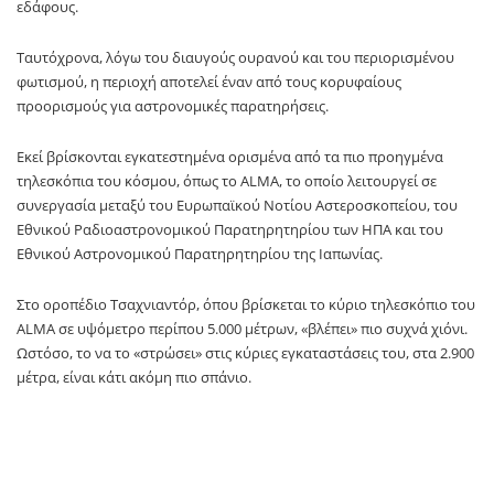
εδάφους.
Ταυτόχρονα, λόγω του διαυγούς ουρανού και του περιορισμένου
φωτισμού, η περιοχή αποτελεί έναν από τους κορυφαίους
προορισμούς για αστρονομικές παρατηρήσεις.
Εκεί βρίσκονται εγκατεστημένα ορισμένα από τα πιο προηγμένα
τηλεσκόπια του κόσμου, όπως το ALMA, το οποίο λειτουργεί σε
συνεργασία μεταξύ του Ευρωπαϊκού Νοτίου Αστεροσκοπείου, του
Εθνικού Ραδιοαστρονομικού Παρατηρητηρίου των ΗΠΑ και του
Εθνικού Αστρονομικού Παρατηρητηρίου της Ιαπωνίας.
Στο οροπέδιο Τσαχνιαντόρ, όπου βρίσκεται το κύριο τηλεσκόπιο του
ALMA σε υψόμετρο περίπου 5.000 μέτρων, «βλέπει» πιο συχνά χιόνι.
Ωστόσο, το να το «στρώσει» στις κύριες εγκαταστάσεις του, στα 2.900
μέτρα, είναι κάτι ακόμη πιο σπάνιο.