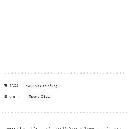
TAGS:
Αιμίλιος Χειλάκης
Πρώτο Θέμα
SOURCE:
Layout
>
Blog
>
Lifestyle
>
Γιώργος Μαζωνάκης: Σπάνια στιγμή από την καθημερινότητά του στην κουζίνα του σπιτιού του