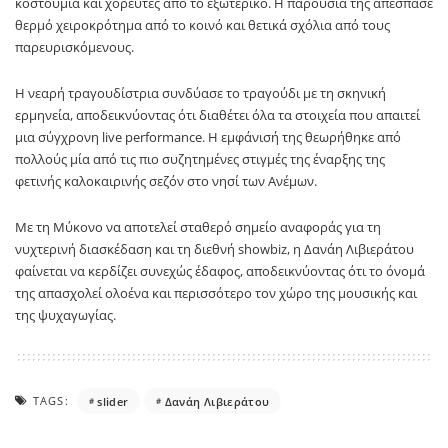
κοστούμια και χορευτές από το εξωτερικό. Η παρουσία της απέσπασε
θερμό χειροκρότημα από το κοινό και θετικά σχόλια από τους
παρευρισκόμενους.
Η νεαρή τραγουδίστρια συνδύασε το τραγούδι με τη σκηνική
ερμηνεία, αποδεικνύοντας ότι διαθέτει όλα τα στοιχεία που απαιτεί
μια σύγχρονη live performance. Η εμφάνισή της θεωρήθηκε από
πολλούς μία από τις πιο συζητημένες στιγμές της έναρξης της
φετινής καλοκαιρινής σεζόν στο νησί των Ανέμων.
Με τη Μύκονο να αποτελεί σταθερό σημείο αναφοράς για τη
νυχτερινή διασκέδαση και τη διεθνή showbiz, η Δανάη Λιβιεράτου
φαίνεται να κερδίζει συνεχώς έδαφος, αποδεικνύοντας ότι το όνομά
της απασχολεί ολοένα και περισσότερο τον χώρο της μουσικής και
της ψυχαγωγίας.
TAGS:
slider
Δανάη Λιβιεράτου