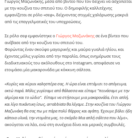
Γιώργος Μαζωνάκης
, μέσα από βίντεο που τον δείχνει να ασχολείται
με την κουζίνα του σπιτιού του. Ο δημοφιλής καλλιτέχνης
εμφανίζεται σε ρόλο «σεφ», δείχνοντας στιγμές χαλάρωσης μακριά
από τις επαγγελματικές του υποχρεώσεις.
Σε ρόλο σεφ εμφανίστηκε ο
Γιώργος Μαζωνάκης
σε ένα βίντεο που
ανέβασε από την κουζίνα του σπιτιού του.
Φορώντας έναν σκούφο μαγειρικής και μαύρα γυαλιά ηλίου, και
έχοντας μόλις γυρίσει από την παραλία, όπως ενημέρωσε τους
διαδικτυακούς του ακόλουθους στο Instagram, αποφάσισε να
ετοιμάσει μία μακαρονάδα με κόκκινη σάλτσα.
«Κυρίες και κύριοι καλησπέρα σας. Η ώρα είναι επτάμισι το απόγευμα,
οκτώ παρά. Μόλις γυρίσαμε από θάλασσα και είπαμε ”πεινάσαμε με την
αλμύρα και το ιώδιο”. Είπαμε να στήσουμε μια μακαρονάδα, έτσι απλή,
και λίγο πικάντικη ίσως, arrabbiata θα λέγαμε. Στην κουζίνα του Γιώργου
Μαζωνάκη θα σας πω με πάρα πολύ θάρρος και αγάπη. Έχουμε βάλει ήδη
κάποια υλικά, την ντομάτα μας, το σκόρδο Μια απλή σάλτσα που λέμε»
,
ακούγεται να λέει, ενώ στη συνέχεια δίνει και μερικές συμβουλές.