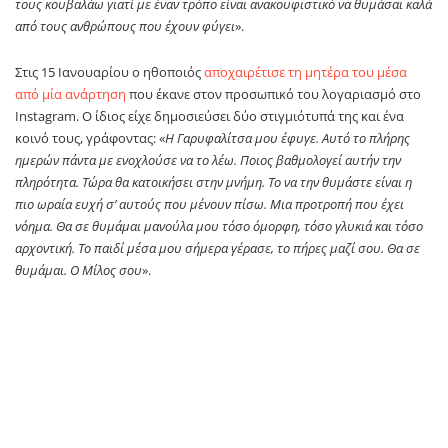
τους κουβαλάω γιατί με έναν τρόπο είναι ανακουφιστικό να θυμάσαι καλά
από τους ανθρώπους που έχουν φύγει
».
Στις 15 Ιανουαρίου ο ηθοποιός
αποχαιρέτισε τη μητέρα του μέσα
από μία ανάρτηση
που έκανε στον προσωπικό του λογαριασμό στο
Instagram. Ο ίδιος είχε δημοσιεύσει δύο στιγμιότυπά της και ένα
κοινό τους, γράφοντας: «
Η Γαρυφαλίτσα μου έφυγε. Αυτό το πλήρης
ημερών πάντα με ενοχλούσε να το λέω. Ποιος βαθμολογεί αυτήν την
πληρότητα. Τώρα θα κατοικήσει στην μνήμη. Το να την θυμάστε είναι η
πιο ωραία ευχή σ’ αυτούς που μένουν πίσω. Μια προτροπή που έχει
νόημα. Θα σε θυμάμαι μανούλα μου τόσο όμορφη, τόσο γλυκιά και τόσο
αρχοντική. Το παιδί μέσα μου σήμερα γέρασε, το πήρες μαζί σου. Θα σε
θυμάμαι. Ο Μίλος σου
».