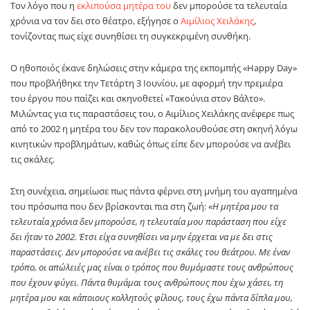
Τον λόγο που η
εκλιπούσα μητέρα του
δεν μπορούσε τα τελευταία
χρόνια να τον δει στο θέατρο, εξήγησε ο
Αιμίλιος Χειλάκης
,
τονίζοντας πως είχε συνηθίσει τη συγκεκριμένη συνθήκη.
Ο ηθοποιός έκανε δηλώσεις στην κάμερα της εκπομπής «Happy Day»
που προβλήθηκε την Τετάρτη 3 Ιουνίου, με αφορμή την πρεμιέρα
του έργου που παίζει και σκηνοθετεί «Τακούνια στον Βάλτο».
Μιλώντας για τις παραστάσεις του, ο Αιμίλιος Χειλάκης ανέφερε πως
από το 2002 η μητέρα του δεν τον παρακολουθούσε στη σκηνή λόγω
κινητικών προβλημάτων, καθώς όπως είπε δεν μπορούσε να ανέβει
τις σκάλες.
Στη συνέχεια, σημείωσε πως πάντα φέρνει στη μνήμη του αγαπημένα
του πρόσωπα που δεν βρίσκονται πια στη ζωή: «
Η μητέρα μου τα
τελευταία χρόνια δεν μπορούσε, η τελευταία μου παράσταση που είχε
δει ήταν το 2002. Έτσι είχα συνηθίσει να μην έρχεται να με δει στις
παραστάσεις. Δεν μπορούσε να ανέβει τις σκάλες του θεάτρου. Με έναν
τρόπο, οι απώλειές μας είναι ο τρόπος που θυμόμαστε τους ανθρώπους
που έχουν φύγει. Πάντα θυμάμαι τους ανθρώπους που έχω χάσει, τη
μητέρα μου και κάποιους κολλητούς φίλους, τους έχω πάντα δίπλα μου,