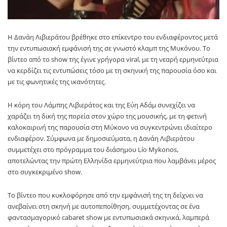
Η
Δανάη Λιβιεράτου
βρέθηκε στο επίκεντρο του ενδιαφέροντος μετά
την εντυπωσιακή εμφάνισή της σε γνωστό κλαμπ της Μυκόνου. Το
βίντεο από το show της έγινε γρήγορα viral, με τη νεαρή ερμηνεύτρια
να κερδίζει τις εντυπώσεις τόσο με τη σκηνική της παρουσία όσο και
με τις φωνητικές της ικανότητες.
Η κόρη του
Λάμπης Λιβιεράτος
και της
Εύη Αδάμ
συνεχίζει να
χαράζει τη δική της πορεία στον χώρο της μουσικής, με τη φετινή
καλοκαιρινή της παρουσία στη Μύκονο να συγκεντρώνει ιδιαίτερο
ενδιαφέρον. Σύμφωνα με δημοσιεύματα, η Δανάη Λιβιεράτου
συμμετέχει στο πρόγραμμα του διάσημου Lío Mykonos,
αποτελώντας την πρώτη Ελληνίδα ερμηνεύτρια που λαμβάνει μέρος
στο συγκεκριμένο show.
Το βίντεο που κυκλοφόρησε από την εμφάνισή της τη δείχνει να
ανεβαίνει στη σκηνή με αυτοπεποίθηση, συμμετέχοντας σε ένα
φαντασμαγορικό cabaret show με εντυπωσιακά σκηνικά, λαμπερά