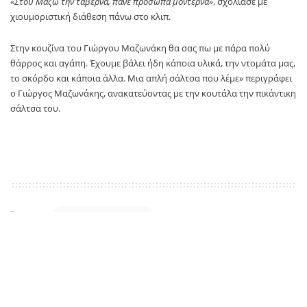
«Στου Μαζώ την ταβέρνα, πάνε πρόσωπα μοντέρνα»
, σχολίασε με
χιουμοριστική διάθεση πάνω στο κλιπ.
Στην κουζίνα του Γιώργου Μαζωνάκη θα σας πω με πάρα πολύ
θάρρος και αγάπη. Έχουμε βάλει ήδη κάποια υλικά, την ντομάτα μας,
το σκόρδο και κάποια άλλα. Μια απλή σάλτσα που λέμε» περιγράφει
ο Γιώργος Μαζωνάκης, ανακατεύοντας με την κουτάλα την πικάντικη
σάλτσα του.
TAGS:
Γιώργος Μαζωνάκης
Πρώτο Θέμα
SOURCE: