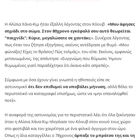
Η Αλίσια Χάνα-Κιμ ήταν έξαλλη λέγοντας στον Κόουβ .
«Μου άφησες
σημάδι στο σώμα. Στον 80χρονο εγκέφαλό σου αυτό θεωρείται
“παιχνίδι”; Κύριε, μεγαλώσατε σε χαντάκι;
». Συνέχισε λέγοντας
πως όταν του ζήτησε εξηγήσεις, εκείνος αντέδρασε με θυμό. «Μου
φώναξες! Είχες το θράσος! Πώς τολμάς;», του είπε. Εκείνος, εμφανώς
μετανιωμένος, της απάντησε: «Συγγνώμη που θύμωσα. Ήμουν
θυμωμένος γιατί παραδέχτηκα ότι έκανα κάτι απρεπές».
Σύμφωνα με όσα έχουν γίνει γνωστά η ηθοποιός είπε σε
αστυνομικό
ότι δεν επιθυμεί να υποβάλει μήνυση,
αλλά θέλει το
περιστατικό να καταγραφεί επισήμως, ώστε να «μην επαναληφθεί
ποτέ».
Η αναφορά της αστυνομίας για το περιστατικό λέει ότι όλα ξεκίνησαν
όταν η Αλίσια Χάνα-Κιμ πλησίασε τον Κόουβ στον κοινό τους χώρο
στο φεστιβάλ και τον χαιρέτησε με ένα φιλικό άγγιγμα στον ώμο.
Οπως η ίδια καταγγέλλει ο 78χρονος
άρπαξε το μπράτσο της και τη