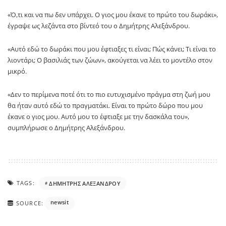
«Ό,τι και να πω δεν υπάρχει. Ο γιος μου έκανε το πρώτο του δωράκι»,
έγραψε ως λεζάντα στο βίντεό του ο Δημήτρης Αλεξάνδρου.
«Αυτό εδώ το δωράκι που μου έφτιαξες τι είναι; Πώς κάνει; Τι είναι το
λιοντάρι; Ο βασιλιάς των ζώων», ακούγεται να λέει το μοντέλο στον
μικρό.
«Δεν το περίμενα ποτέ ότι το πιο ευτυχισμένο πράγμα στη ζωή μου
θα ήταν αυτό εδώ το πραγματάκι. Είναι το πρώτο δώρο που μου
έκανε ο γιος μου. Αυτό μου το έφτιαξε με την δασκάλα του»,
συμπλήρωσε ο Δημήτρης Αλεξάνδρου.
TAGS:
ΔΗΜΗΤΡΗΣ ΑΛΕΞΑΝΔΡΟΥ
newsit
SOURCE: