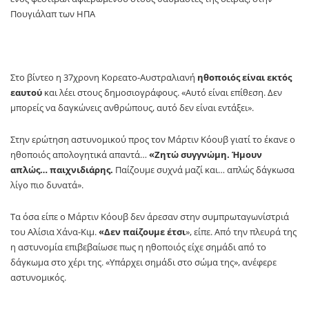
Πουγιάλαπ των ΗΠΑ
Στο βίντεο η 37χρονη Κορεατο-Αυστραλιανή
ηθοποιός είναι εκτός
εαυτού
και λέει στους δημοσιογράφους. «Αυτό είναι επίθεση. Δεν
μπορείς να δαγκώνεις ανθρώπους, αυτό δεν είναι εντάξει».
Στην ερώτηση αστυνομικού προς τον Μάρτιν Κόουβ γιατί το έκανε ο
ηθοποιός απολογητικά απαντά…
«Ζητώ συγγνώμη. Ήμουν
απλώς… παιχνιδιάρης.
Παίζουμε συχνά μαζί και… απλώς δάγκωσα
λίγο πιο δυνατά».
Τα όσα είπε ο Μάρτιν Κόουβ δεν άρεσαν στην συμπρωταγωνίστριά
του Αλίσια Χάνα-Κιμ.
«Δεν παίζουμε έτσι
», είπε. Από την πλευρά της
η αστυνομία επιβεβαίωσε πως η ηθοποιός είχε σημάδι από το
δάγκωμα στο χέρι της. «Υπάρχει σημάδι στο σώμα της», ανέφερε
αστυνομικός.