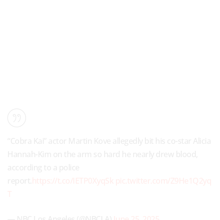
“Cobra Kai” actor Martin Kove allegedly bit his co-star Alicia
Hannah-Kim on the arm so hard he nearly drew blood,
according to a police
report.
https://t.co/IETP0XyqSk
pic.twitter.com/Z9He1Q2yq
T
— NBC Los Angeles (@NBCLA)
June 25, 2025