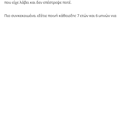
που είχε λάβει και δεν επέστρεψε ποτέ.
Πιο συγκεκριμένα, εξέτιε ποινή κάθειρξης 7 ετών και 6 μηνών για
απόπειρα ανθρωποκτονίας κατά συρροή, παράνομη οπλοφορία,
οπλοχρησία και οπλοκατοχή, καθώς τον
Δεκέμβριο του
2020
πυροβόλησε κατά επιβατών αυτοκινήτου, με αποτέλεσμα τον
τραυματισμό τους από σύγκρουση του οχήματός τους με
σταθμευμένα αυτοκίνητα στην προσπάθειά τους να διαφύγουν.
Οι συλληφθέντες οδηγήθηκαν στην αρμόδια Εισαγγελική Αρχή.
TAGS:
45χρονος
newsit
SOURCE: