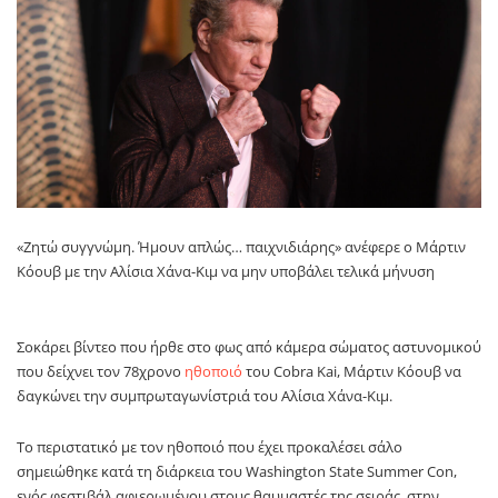
«Ζητώ συγγνώμη. Ήμουν απλώς… παιχνιδιάρης» ανέφερε ο Μάρτιν
Κόουβ με την Αλίσια Χάνα-Κιμ να μην υποβάλει τελικά μήνυση
Σοκάρει βίντεο που ήρθε στο φως από κάμερα σώματος αστυνομικού
που δείχνει τον 78χρονο
ηθοποιό
του Cobra Kai, Μάρτιν Κόουβ να
δαγκώνει την συμπρωταγωνίστριά του Αλίσια Χάνα-Κιμ.
Το περιστατικό με τον ηθοποιό που έχει προκαλέσει σάλο
σημειώθηκε κατά τη διάρκεια του Washington State Summer Con,
ενός φεστιβάλ αφιερωμένου στους θαυμαστές της σειράς, στην