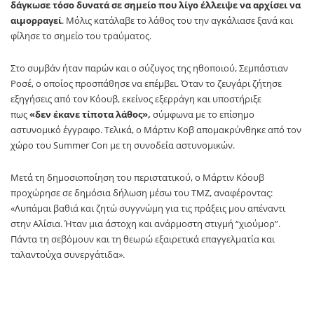
δάγκωσε τόσο δυνατά σε σημείο που λίγο έλλειψε να αρχίσει να
αιμορραγεί
. Μόλις κατάλαβε το λάθος του την αγκάλιασε ξανά και
φίλησε το σημείο του τραύματος.
Στο συμβάν ήταν παρών και ο σύζυγος της ηθοποιού, Σεμπάστιαν
Ροσέ, ο οποίος προσπάθησε να επέμβει. Όταν το ζευγάρι ζήτησε
εξηγήσεις από τον Κόουβ, εκείνος εξερράγη και υποστήριξε
πως
«δεν έκανε τίποτα λάθος»,
σύμφωνα με το επίσημο
αστυνομικό έγγραφο. Τελικά, ο Μάρτιν Κοβ απομακρύνθηκε από τον
χώρο του Summer Con με τη συνοδεία αστυνομικών.
Μετά τη δημοσιοποίηση του περιστατικού, ο Μάρτιν Κόουβ
προχώρησε σε δημόσια δήλωση μέσω του TMZ, αναφέροντας:
«Λυπάμαι βαθιά και ζητώ συγγνώμη για τις πράξεις μου απέναντι
στην Αλίσια. Ήταν μια άστοχη και ανάρμοστη στιγμή “χιούμορ”.
Πάντα τη σεβόμουν και τη θεωρώ εξαιρετικά επαγγελματία και
ταλαντούχα συνεργάτιδα».