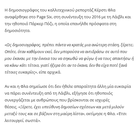
Η δημοσιογράφος του καλλιτεχνικού ρεπορτάζ Κέρστι Φλα
αναφέρθηκε στο Page Six, στη συνέντευξη του 2016 με τη Λάιβλι και
την ηθοποιό Πάρκερ Πόζι, η οποία επανήλθε πρόσφατα στη
δημοσιότητα.
«Ως δημοσιογράφος, πρέπει πάντα να κρατάς μια ανώτερη στάση, ξέρετε;.
Οπότε, όταν καθόμουν εκεί, δεν μπορούσα να αντιδράσω σε αυτό που
μου έκαναν, με την έννοια του να σηκωθώ να φύγω ή να τους απαντήσω ή
να κάνω κάτι τέτοιο, γιατί ήξερα ότι αν το έκανα, δεν θα είχα ποτέ ξανά
τέτοιες ευκαιρίες»
, είπε αρχικά.
Αν και η Φλα σημείωσε ότι δεν ήθελε απαραίτητα άλλη μία ευκαιρία
να πάρει συνέντευξη από τη Λάιβλι, εξήγησε ότι ηθοποιός
συνεργάζεται με ανθρώπους που βρίσκονται σε ισχυρές
θέσεις.
«Ξέρετε, έχει υπεύθυνη δημοσίων σχέσεων και μετά μιλούν
μεταξύ τους και σε βάζουν στη μαύρη λίστα»
, εκτίμησε η Φλα.
«Έτσι
λειτουργεί, σωστά;».