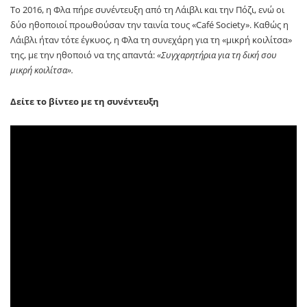
Το 2016, η Φλα πήρε συνέντευξη από τη Λάιβλι και την Πόζι, ενώ οι
δύο ηθοποιοί προωθούσαν την ταινία τους «Café Society». Καθώς η
Λάιβλι ήταν τότε έγκυος, η Φλα τη συνεχάρη για τη «μικρή κοιλίτσα»
της, με την ηθοποιό να της απαντά:
«Συγχαρητήρια για τη δική σου
μικρή κοιλίτσα».
Δείτε το βίντεο με τη συνέντευξη