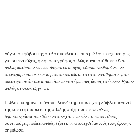
Λόγω του φόβου της ότι θα αποκλειστεί από μελλοντικές ευκαιρίες
για συνεντεύξεις, η δημοσιογράφος απλώς συγκρατήθηκε.
«Έτσι
απλώς καθόμουν εκεί και άρχισα να απογοητεύομαι, να θυμώνω, να
στενοχωριέμαι όλο και περισσότερο, όλα αυτά τα συναισθήματα, γιατί
σκεφτόμουν ότι δεν μπορούσα να πιστέψω πως όντως το έκαναν. Ήμουν
απλώς σε σοκ»,
εξήγησε.
Η Φλα επισήμανε το άνισο πλεονέκτημα που είχε η Λάιβλι απέναντί
της κατά τη διάρκεια της άβολης συζήτησής τους. «
Ένας
δημοσιογράφος που θέλει να συνεχίσει να κάνει τέτοιου είδους
συνεντεύξεις πρέπει απλώς, ξέρετε, να αποδεχθεί αυτούς τους όρους
»,
σημείωσε.