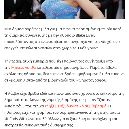
Μια δημοσιογράφος μιλά για μια έντονα φορτισμένη εμπειρία κατά
τη διάρκεια συνέντευξης με την ηθοποιό
Blake Lively
,
αποκαλύπτοντας ότι ένιωσε πίεση και ανησυχία για το ενδεχόμενο
επαγγελματικών συνεπειών στον χώρο του Χόλιγουντ.
Την τραυματική εμπειρία που είχε παίρνοντας συνέντευξη από
την
Μπλέικ Λάιβλι
κατέθεσε μία δημοσιογράφος. Παρά τα άβολα
σχόλια της ηθοποιού, δεν είχε αντιδράσει, φοβούμενη ότι θα έμπαινε
σε «μαύρη λίστα» από τη βιομηχανία του κινηματογράφου.
H Λάιβλι είχε βρεθεί εδώ και πάνω από έναν χρόνο στο επίκεντρο της
δημοσιότητας λόγω της νομικής διαμάχης της με τον Τζάστιν
Μπαλντόνι, που τελικά
έληξε με εξωδικαστικό συμβιβασμό
. Η
ηθοποιός είχε κατηγορήσει τον συμπρωταγωνιστή της στην ταινία
«It Ends With Us» μεταξύ άλλων για σεξουαλική παρενόχληση και
εκστρατεία συκοφαντικής δυσφήμησης.