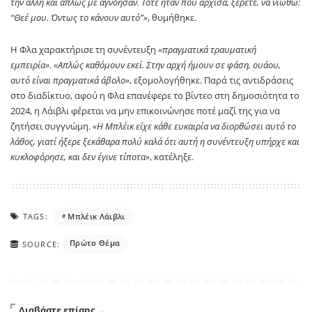
την άλλη και απλώς με αγνόησαν. Τότε ήταν που άρχισα, ξέρετε, να νιώθω:
“Θεέ μου. Όντως το κάνουν αυτό”»
, θυμήθηκε.
Η Φλα χαρακτήρισε τη συνέντευξη
«πραγματικά τραυματική
εμπειρία»
.
«Απλώς καθόμουν εκεί. Στην αρχή ήμουν σε φάση, ουάου,
αυτό είναι πραγματικά άβολο»
, εξομολογήθηκε. Παρά τις αντιδράσεις
στο διαδίκτυο, αφού η Φλα επανέφερε το βίντεο στη δημοσιότητα το
2024, η Λάιβλι φέρεται να μην επικοινώνησε ποτέ μαζί της για να
ζητήσει συγγνώμη.
«Η Μπλέικ είχε κάθε ευκαιρία να διορθώσει αυτό το
λάθος, γιατί ήξερε ξεκάθαρα πολύ καλά ότι αυτή η συνέντευξη υπήρχε και
κυκλοφόρησε, και δεν έγινε τίποτα»
, κατέληξε.
TAGS:
Μπλέικ Λάιβλι
Πρώτο Θέμα
SOURCE:
Διαβάστε επίσης