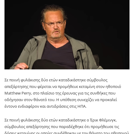
Σε ποινή φυλάκισης δύο ετών καταδικάστηκε σύμβουλος
απεξάρτησης που φέρεται να προμήθευε κεταμίνη στον ηθοποιό
Matthew Perry
, στο πλαίσιο της έρευνας για τις συνθήκες που
οδήγησαν στον θάνατό του. Η υπόθεση συνεχίζει να προκαλεί
έντονο ενδιαφέρον και αντιδράσεις στις ΗΠΑ.
Σε ποινή φυλάκισης δύο ετών καταδικάστηκε ο Έρικ Φλέμινγκ,
σύμβουλος απεξάρτησης που παραδέχθηκε ότι προμήθευσε τις
δόσεις κεταμίνης οι οποίες συνδέθηκαν με τον θάνατο του ηθοποιού