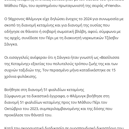
Μάθιου Πέρι, του αγαπημένου πρωταγωνιστή της σειράς «Friends».
Ο 56χρονος Φλέμινγκ είχε δηλώσει ένοχος το 2024 για συνωμοσία με
σκοπό τη διανομή κεταμίνης και για διανομή της ουσίας που
οδήγησε σε θάνατο ή σοβαρή σωματική βλάβη, αφού, σύμφωνα με
τις αρχές, συνέδεσε τον Πέρι με τη διακινητή ναρκωτικών Τζάσβιν
Σάνγκα.
Οι εισαγγελείς ανέφεραν ότι η Σάνγκα ήταν γνωστή ως «Βασίλισσα
της Κεταμίνης» εξαιτίας του πολυτελούς τρόπου ζωής της και των
συχνών ταξιδιών της. Τον περασμένο μήνα καταδικάστηκε σε 15
χρόνια φυλάκισης.
Βοήθησε στη διανομή 51 φιαλιδίων κεταμίνης
Σύμφωνα με τα δικαστικά έγγραφα, ο Φλέμινγκ βοήθησε στη
διανομή 51 φιαλιδίων κεταμίνης προς τον Μάθιου Πέρι τον
Οκτώβριο του 2023, συμπεριλαμβανομένης και της δόσης που
προκάλεσε τον θάνατό του.
Κατά την ακροαματική διαδικασία σε ομοσπονδιακό δικαστήριο του