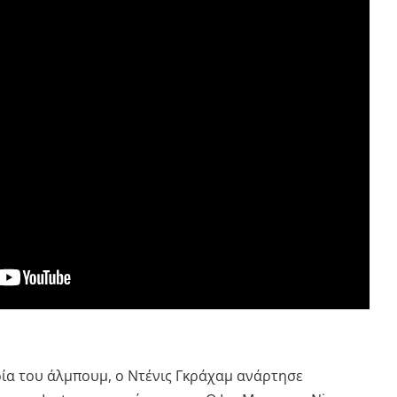
ία του άλμπουμ, ο Ντένις Γκράχαμ ανάρτησε