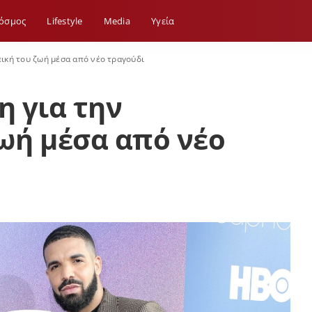
όσμος
Lifestyle
Media
Yγεία
ική του ζωή μέσα από νέο τραγούδι
 για την
ωή μέσα από νέο