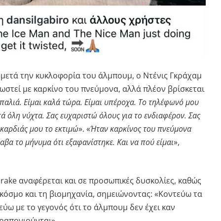
 μετά την κυκλοφορία του άλμπουμ, ο Ντένις Γκράχαμ
γνωστεί με καρκίνο του πνεύμονα, αλλά πλέον βρίσκεται
 παλιά. Είμαι καλά τώρα. Είμαι υπέροχα. Το τηλέφωνό μου
πά όλη νύχτα. Σας ευχαριστώ όλους για το ενδιαφέρον. Σας
 καρδιάς μου το εκτιμώ
». «
Ήταν καρκίνος του πνεύμονα
αβα το μήνυμα ότι εξαφανίστηκε. Και να πού είμαι
»,
rake αναφέρεται και σε προσωπικές δυσκολίες, καθώς
 κόσμο και τη βιομηχανία, σημειώνοντας: «Κοντεύω τα
εύω με το γεγονός ότι το άλμπουμ δεν έχει καν
ραπονιούνται».