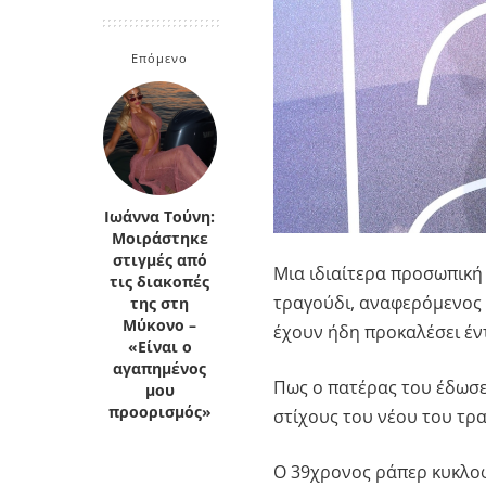
Κρήτη
Πελοπόννησος
Κυκλάδες
Επόμενο
Πελοπόννησος
Ιωάννα Τούνη:
Μοιράστηκε
στιγμές από
Μια ιδιαίτερα προσωπικ
τις διακοπές
τραγούδι, αναφερόμενος σ
της στη
Μύκονο –
έχουν ήδη προκαλέσει έν
«Είναι ο
αγαπημένος
Πως ο πατέρας του έδωσε
μου
προορισμός»
στίχους του νέου του τρ
Ο 39χρονος ράπερ κυκλοφ