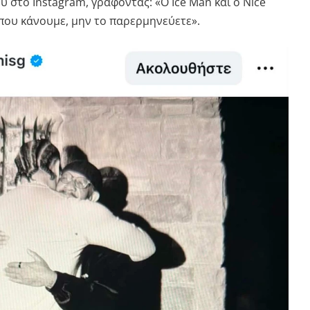
υ στο Instagram, γράφοντας: «Ο Ice Man και ο Nice
ου κάνουμε, μην το παρερμηνεύετε».