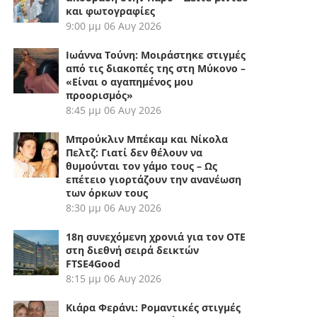
και φωτογραφίες
9:00 μμ
06 Αυγ 2026
Ιωάννα Τούνη: Μοιράστηκε στιγμές
από τις διακοπές της στη Μύκονο –
«Είναι ο αγαπημένος μου
προορισμός»
8:45 μμ
06 Αυγ 2026
Μπρούκλιν Μπέκαμ και Νίκολα
Πελτζ: Γιατί δεν θέλουν να
θυμούνται τον γάμο τους – Ως
επέτειο γιορτάζουν την ανανέωση
των όρκων τους
8:30 μμ
06 Αυγ 2026
18η συνεχόμενη χρονιά για τον ΟΤΕ
στη διεθνή σειρά δεικτών
FTSE4Good
8:15 μμ
06 Αυγ 2026
Κιάρα Φεράνι: Ρομαντικές στιγμές