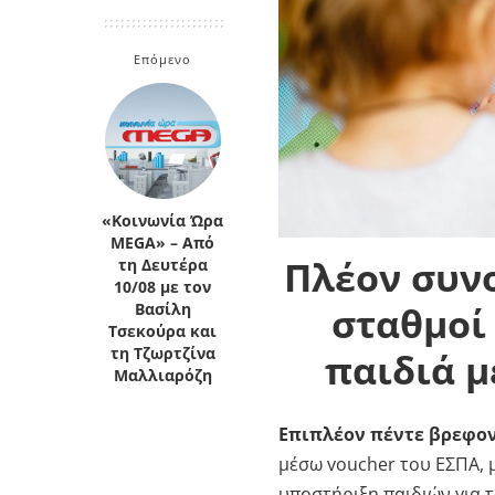
Κρήτη
Πελοπόννησος
Κυκλάδες
Επόμενο
Πελοπόννησος
«Κοινωνία Ώρα
MEGA» – Από
Πλέον συν
τη Δευτέρα
10/08 με τον
σταθμοί
Βασίλη
Τσεκούρα και
τη Τζωρτζίνα
παιδιά μ
Μαλλιαρόζη
Επιπλέον πέντε βρεφον
μέσω voucher του ΕΣΠΑ, 
υποστήριξη παιδιών για 