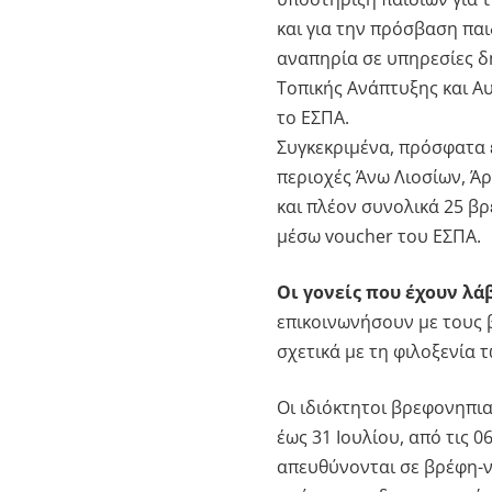
και για την πρόσβαση παι
αναπηρία σε υπηρεσίες δ
Τοπικής Ανάπτυξης και Α
το ΕΣΠΑ.
Συγκεκριμένα, πρόσφατα
περιοχές Άνω Λιοσίων, Ά
και πλέον συνολικά 25 β
μέσω voucher του ΕΣΠΑ.
Οι γονείς που έχουν λά
επικοινωνήσουν με τους
σχετικά με τη φιλοξενία 
Οι ιδιόκτητοι βρεφονηπι
έως 31 Ιουλίου, από τις 0
απευθύνονται σε βρέφη-ν