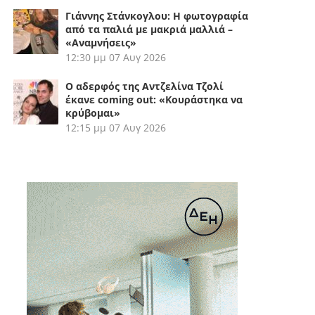
Γιάννης Στάνκογλου: Η φωτογραφία
από τα παλιά με μακριά μαλλιά –
«Αναμνήσεις»
12:30 μμ
07 Αυγ 2026
Ο αδερφός της Αντζελίνα Τζολί
έκανε coming out: «Κουράστηκα να
κρύβομαι»
12:15 μμ
07 Αυγ 2026