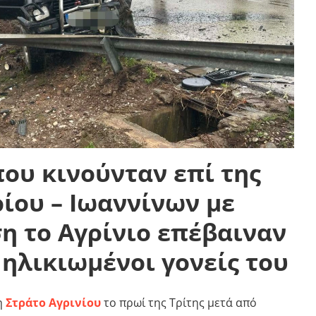
 που κινούνταν επί της
ίου – Ιωαννίνων με
η το Αγρίνιο επέβαιναν
ι ηλικιωμένοι γονείς του
η
Στράτο Αγρινίου
το πρωί της Τρίτης μετά από