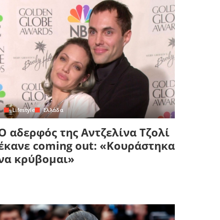
Lifestyle
Ελλάδα
Ο αδερφός της Αντζελίνα Τζολί
έκανε coming out: «Κουράστηκα
να κρύβομαι»