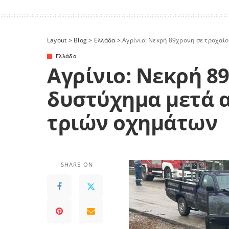
Layout
>
Blog
>
Ελλάδα
>
Αγρίνιο: Νεκρή 89χρονη σε τροχαί
Ελλάδα
Αγρίνιο: Νεκρή 8
δυστύχημα μετά 
τριών οχημάτων
SHARE ON