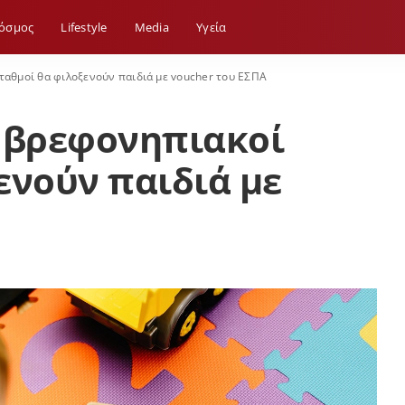
όσμος
Lifestyle
Media
Yγεία
ταθμοί θα φιλοξενούν παιδιά με voucher του ΕΣΠΑ
5 βρεφονηπιακοί
ενούν παιδιά με