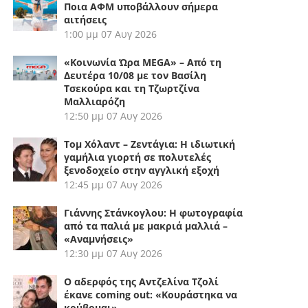
Ποια ΑΦΜ υποβάλλουν σήμερα
αιτήσεις
1:00 μμ
07 Αυγ 2026
«Κοινωνία Ώρα MEGA» – Από τη
Δευτέρα 10/08 με τον Βασίλη
Τσεκούρα και τη Τζωρτζίνα
Μαλλιαρόζη
12:50 μμ
07 Αυγ 2026
Τομ Χόλαντ – Ζεντάγια: Η ιδιωτική
γαμήλια γιορτή σε πολυτελές
ξενοδοχείο στην αγγλική εξοχή
12:45 μμ
07 Αυγ 2026
Γιάννης Στάνκογλου: Η φωτογραφία
από τα παλιά με μακριά μαλλιά –
«Αναμνήσεις»
12:30 μμ
07 Αυγ 2026
Ο αδερφός της Αντζελίνα Τζολί
έκανε coming out: «Κουράστηκα να
κρύβομαι»