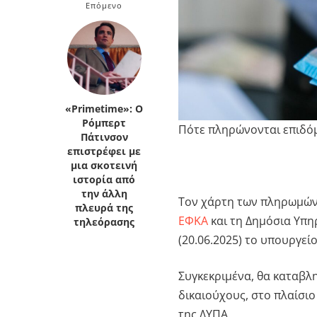
Επόμενο
Κρήτη
Πελοπόννησος
Κυκλάδες
Πελοπόννησος
«Primetime»: Ο
Ρόμπερτ
Πότε πληρώνονται επιδόμ
Πάτινσον
επιστρέφει με
μια σκοτεινή
ιστορία από
την άλλη
Τον χάρτη των πληρωμών γ
πλευρά της
ΕΦΚΑ
και τη Δημόσια Υπη
τηλεόρασης
(20.06.2025) το υπουργεί
Συγκεκριμένα, θα καταβλη
δικαιούχους, στο πλαίσι
της ΔΥΠΑ.