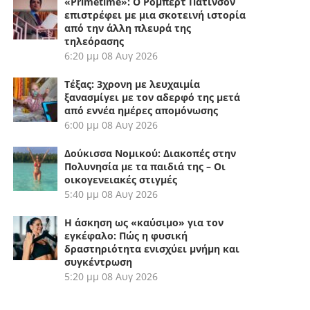
«Primetime»: Ο Ρόμπερτ Πάτινσον
επιστρέφει με μια σκοτεινή ιστορία
από την άλλη πλευρά της
τηλεόρασης
6:20 μμ
08 Αυγ 2026
Τέξας: 3χρονη με λευχαιμία
ξανασμίγει με τον αδερφό της μετά
από εννέα ημέρες απομόνωσης
6:00 μμ
08 Αυγ 2026
Δούκισσα Νομικού: Διακοπές στην
Πολυνησία με τα παιδιά της – Οι
οικογενειακές στιγμές
5:40 μμ
08 Αυγ 2026
Η άσκηση ως «καύσιμο» για τον
εγκέφαλο: Πώς η φυσική
δραστηριότητα ενισχύει μνήμη και
συγκέντρωση
5:20 μμ
08 Αυγ 2026