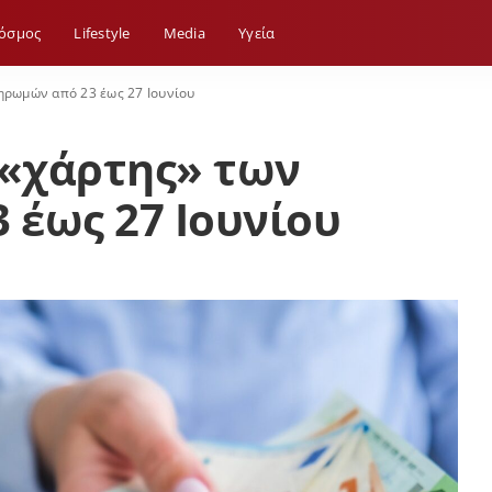
όσμος
Lifestyle
Media
Yγεία
ηρωμών από 23 έως 27 Ιουνίου
 «χάρτης» των
έως 27 Ιουνίου