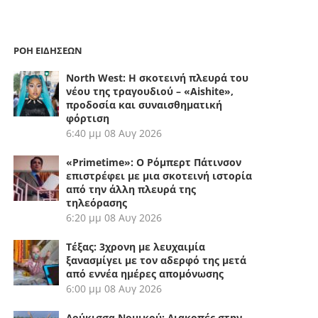
ΡΟΗ ΕΙΔΗΣΕΩΝ
North West: Η σκοτεινή πλευρά του
νέου της τραγουδιού – «Aishite»,
προδοσία και συναισθηματική
φόρτιση
6:40 μμ
08 Αυγ 2026
«Primetime»: Ο Ρόμπερτ Πάτινσον
επιστρέφει με μια σκοτεινή ιστορία
από την άλλη πλευρά της
τηλεόρασης
6:20 μμ
08 Αυγ 2026
Τέξας: 3χρονη με λευχαιμία
ξανασμίγει με τον αδερφό της μετά
από εννέα ημέρες απομόνωσης
6:00 μμ
08 Αυγ 2026
Δούκισσα Νομικού: Διακοπές στην