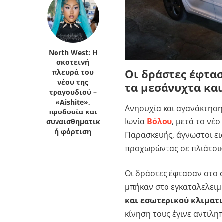
North West: Η
σκοτεινή
Οι δράστες έφτασ
πλευρά του
νέου της
τα μεσάνυχτα κα
τραγουδιού –
«Aishite»,
Ανησυχία και αγανάκτηση
προδοσία και
Ιωνία
Βόλου
, μετά το νέ
συναισθηματικ
ή φόρτιση
Παρασκευής, άγνωστοι ει
προχωρώντας σε πλιάτσικ
Οι δράστες έφτασαν στο σ
μπήκαν στο εγκαταλελειμ
και εσωτερικού κλιματ
κίνηση τους έγινε αντιλη