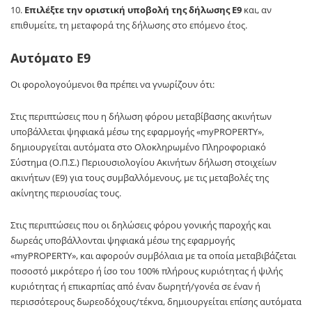
10.
Επιλέξτε την οριστική υποβολή της δήλωσης Ε9
και, αν
επιθυμείτε, τη μεταφορά της δήλωσης στο επόμενο έτος.
Αυτόματο Ε9
Οι φορολογούμενοι θα πρέπει να γνωρίζουν ότι:
Στις περιπτώσεις που η δήλωση φόρου μεταβίβασης ακινήτων
υποβάλλεται ψηφιακά μέσω της εφαρμογής «myPROPERTY»,
δημιουργείται αυτόματα στο Ολοκληρωμένο Πληροφοριακό
Σύστημα (Ο.Π.Σ.) Περιουσιολογίου Ακινήτων δήλωση στοιχείων
ακινήτων (Ε9) για τους συμβαλλόμενους, με τις μεταβολές της
ακίνητης περιουσίας τους.
Στις περιπτώσεις που οι δηλώσεις φόρου γονικής παροχής και
δωρεάς υποβάλλονται ψηφιακά μέσω της εφαρμογής
«myPROPERTY», και αφορούν συμβόλαια με τα οποία μεταβιβάζεται
ποσοστό μικρότερο ή ίσο του 100% πλήρους κυριότητας ή ψιλής
κυριότητας ή επικαρπίας από έναν δωρητή/γονέα σε έναν ή
περισσότερους δωρεοδόχους/τέκνα, δημιουργείται επίσης αυτόματα