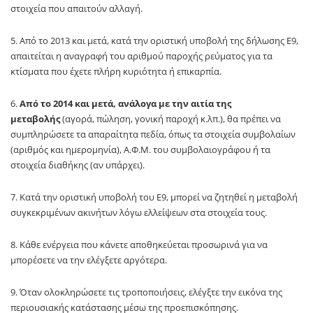
στοιχεία που απαιτούν αλλαγή.
5. Από το 2013 και μετά, κατά την οριστική υποβολή της δήλωσης Ε9,
απαιτείται η αναγραφή του αριθμού παροχής ρεύματος για τα
κτίσματα που έχετε πλήρη κυριότητα ή επικαρπία.
6.
Από το 2014 και μετά, ανάλογα με την αιτία της
μεταβολής
(αγορά, πώληση, γονική παροχή κ.λπ.), θα πρέπει να
συμπληρώσετε τα απαραίτητα πεδία, όπως τα στοιχεία συμβολαίων
(αριθμός και ημερομηνία), Α.Φ.Μ. του συμβολαιογράφου ή τα
στοιχεία διαθήκης (αν υπάρχει).
7. Κατά την οριστική υποβολή του Ε9, μπορεί να ζητηθεί η μεταβολή
συγκεκριμένων ακινήτων λόγω ελλείψεων στα στοιχεία τους.
8. Κάθε ενέργεια που κάνετε αποθηκεύεται προσωρινά για να
μπορέσετε να την ελέγξετε αργότερα.
9. Όταν ολοκληρώσετε τις τροποποιήσεις, ελέγξτε την εικόνα της
περιουσιακής κατάστασης μέσω της προεπισκόπησης.