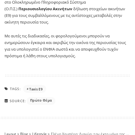
στο Ολοκληρωμένο Πληροφοριακό Σύστημα
(Ο.Π.Σ.)
Περιουσιολογίου Ακινήτων
δήλωση στοιχείων ακινήτων
(Ε9) για τους συμβαλλόμενους με τις αντίστοιχες μεταβολές στην
ακίνητη περιουσία τους.
Με αυτές τις διαδικασίες, οι φορολογούμενοι μπορούν να
ενημερώσουν έγκαιρα και ακριβώς την εικόνα της περιουσίας τους
για να υπολογιστεί ο ΕΝΦΙΑ σωστά και να αποφευχθούν τυχόν
πρόστιμα ή λάθη στους υπολογισμούς.
TAGS:
Taxis E9
Πρώτο Θέμα
SOURCE:
Layout
>
Blog
>
Lifestyle
>
Ελένη Χαμπέρη: Διανύει τον έκτο μήνα της εγκυμοσύνης της – Το πρώτο διάστημα δεν ήταν εύκολο, αναφέρει