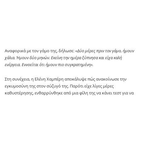
Αναφορικά με τον γάμο της, δήλωσε:
«Δύο μέρες πριν τον γάμο, ήμουν
χάλια. Ήμουν δύο μηνών. Εκείνη την ημέρα ξύπνησα και είχα καλή
ενέργεια. Εννοείται ότι ήμουν πιο συγκρατημένη».
Στη συνέχεια, η Ελένη Χαμπέρη αποκάλυψε πώς ανακοίνωσε την
εγκυμοσύνη της στον σύζυγό της. Παρότι είχε λίγες μέρες
καθυστέρησης, ενθαρρύνθηκε από μια φίλη της να κάνει τεστ για να
καθησυχαστεί. Όταν βγήκε θετικό, το αποκάλυψε στον σύζυγό της με
έναν αυθόρμητο τρόπο, αφήνοντάς τον έκπληκτο.
«Δεν είχα πολλές ημέρες καθυστέρησης, αλλά μου λέει η φίλη μου “έλα
μωρέ, κάνε ένα τεστ να σου φύγει το άγχος και να είσαι και με τον γάμο
οκ”. Ο σύζυγός μου δεν το ήξερε ότι έκανα το τεστ κι εκείνη την ημέρα