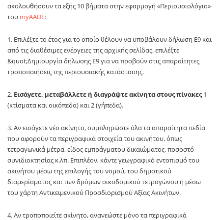
ακολουθήσουν τα εξής 10 βήματα στην εφαρμογή «Περιουσιολόγιο»
του
myAADE
:
1. Επιλέξτε το έτος για το οποίο θέλουν να υποβάλουν δήλωση Ε9 και
από τις διαθέσιμες ενέργειες της αρχικής σελίδας, επιλέξτε
&quot;Δημιουργία δήλωσης Ε9 για να προβούν στις απαραίτητες
τροποποιήσεις της περιουσιακής κατάστασης.
2.
Εισάγετε, μεταβάλλετε ή διαγράψτε ακίνητα στους πίνακες
1
(κτίσματα και οικόπεδα) και 2 (γήπεδα).
3. Αν εισάγετε νέο ακίνητο, συμπληρώστε όλα τα απαραίτητα πεδία
που αφορούν τα περιγραφικά στοιχεία του ακινήτου, όπως
τετραγωνικά μέτρα, είδος εμπράγματου δικαιώματος, ποσοστό
συνιδιοκτησίας κ.λπ. Επιπλέον, κάντε γεωγραφικό εντοπισμό του
ακινήτου μέσω της επιλογής του νομού, του δημοτικού
διαμερίσματος και των δρόμων οικοδομικού τετραγώνου ή μέσω
του χάρτη Αντικειμενικού Προσδιορισμού Αξίας Ακινήτων.
4. Αν τροποποιείτε ακίνητο, ανανεώστε μόνο τα περιγραφικά