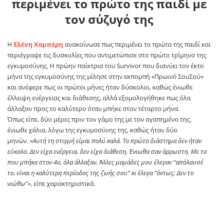
περιμένει το πρώτο της παιδί με
τον σύζυγό της
Η
Ελένη Χαμπέρη
ανακοίνωσε πως περιμένει το πρώτο της παιδί και
περιέγραψε τις δυσκολίες που αντιμετώπισε στο πρώτο τρίμηνο της
εγκυμοσύνης. Η πρώην παίκτρια του Survivor που διανύει τον έκτο
μήνα της εγκυμοσύνης της μίλησε στην εκπομπή «Πρωινό ΣουΣού»
και ανέφερε πως οι πρώτοι μήνες ήταν δύσκολοι, καθώς ένιωθε
έλλειψη ενέργειας και διάθεσης, αλλά εξομολογήθηκε πως όλα
άλλαξαν προς το καλύτερο όταν μπήκε στον τέταρτο μήνα.
Όπως είπε, δύο μέρες πριν τον γάμο της με τον αγαπημένο της,
ένιωθε χάλια, λόγω της εγκυμοσύνης της, καθώς ήταν δύο
μηνών.
«Αυτή τη στιγμή είμαι πολύ καλά. Το πρώτο διάστημα δεν ήταν
εύκολο. Δεν είχα ενέργεια, δεν είχα διάθεση. Ένιωθα σαν άρρωστη. Με το
που μπήκα στον 4ο, όλα άλλαξαν. Άλλες μαμάδες μου έλεγαν “απόλαυσέ
το, είναι η καλύτερη περίοδος της ζωής σου” κι έλεγα “όντως; Δεν το
νιώθω”»
, είπε χαρακτηριστικά.