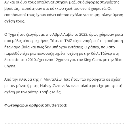
Αν και οι δυο τους απαθανατίστηκαν μαζί σε διάφορες στιγμές της
βραδιάς, περπάτησαν στο κόκκινο χαλί του event χωριστά. Οι
εκπρόσωποί τους έχουν κάνει κάποιο σχόλιο για τη φημολογούμενη
σχέση τους.
Ο Tyga ήταν ζευγάρι με την Αβρίλ Λαβίν το 2023, όμως χώρισαν μετά
από μόλις τέσσερις μήνες. Τότε, το TMZ είχε αναφέρει ότι η απόφαση
ήταν αμοιβαία και πως δεν υπήρχαν εντάσεις. Ο ράπερ, που στο
παρελθόν είχε μια πολυσυζητημένη σχέση με την Κάιλι Τζένερ στη
δεκαετία του 2010, έχει έναν 12χρονο γιο, τον King Cairo, με την Blac
Chyna.
Από την πλευρά της, η Μαντελέιν Πετς ήταν πιο πρόσφατα σε σχέση
με τον μάνατζερ της Halsey, Άντονι Λι, ενώ παλιότερα είχε μια τριετή
σχέση με τον ράπερ Τράβις Μιλς.
Φωτογραφία άρθρου:
Shutterstock