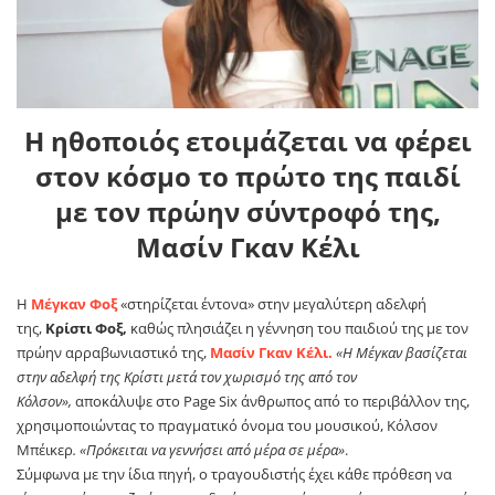
Η ηθοποιός ετοιμάζεται να φέρει
στον κόσμο το πρώτο της παιδί
με τον πρώην σύντροφό της,
Μασίν Γκαν Κέλι
Η
Μέγκαν Φοξ
«στηρίζεται έντονα» στην μεγαλύτερη αδελφή
της,
Κρίστι Φοξ,
καθώς πλησιάζει η γέννηση του παιδιού της με τον
πρώην αρραβωνιαστικό της,
Μασίν Γκαν Κέλι.
«Η Μέγκαν βασίζεται
στην αδελφή της Κρίστι μετά τον χωρισμό της από τον
Κόλσον»,
αποκάλυψε στο Page Six άνθρωπος από το περιβάλλον της,
χρησιμοποιώντας το πραγματικό όνομα του μουσικού, Κόλσον
Μπέικερ
. «Πρόκειται να γεννήσει από μέρα σε μέρα»
.
Σύμφωνα με την ίδια πηγή, ο τραγουδιστής έχει κάθε πρόθεση να