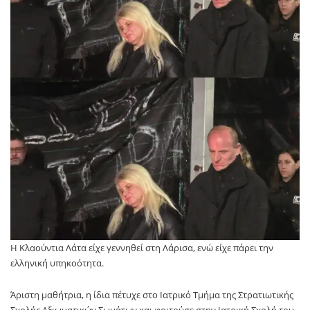
Η Κλαούντια Λάτα είχε γεννηθεί στη Λάρισα, ενώ είχε πάρει την
ελληνική υπηκοότητα.
Άριστη μαθήτρια, η ίδια πέτυχε στο Ιατρικό Τμήμα της Στρατιωτικής
Σχολής Αξιωματικών Σωμάτων και φοιτούσε στην Ιατρική Σχολή του