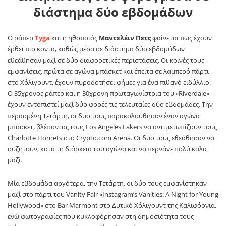
διάστημα δύο εβδομάδων
Ο ράπερ
Tyga
και η ηθοποιός
Μαντελέιν Πετς
φαίνεται πως έχουν
έρθει πιο κοντά, καθώς μέσα σε διάστημα δύο εβδομάδων
εθεάθησαν μαζί σε δύο διαφορετικές περιστάσεις. Οι κοινές τους
εμφανίσεις, πρώτα σε αγώνα μπάσκετ και έπειτα σε λαμπερό πάρτι
στο Χόλιγουντ, έχουν πυροδοτήσει φήμες για ένα πιθανό ειδύλλιο.
Ο 35χρονος ράπερ και η 30χρονη πρωταγωνίστρια του «Riverdale»
έχουν εντοπιστεί μαζί δύο φορές τις τελευταίες δύο εβδομάδες. Την
περασμένη Τετάρτη, οι δυο τους παρακολούθησαν έναν αγώνα
μπάσκετ, βλέποντας τους Los Angeles Lakers να αντιμετωπίζουν τους
Charlotte Hornets στο Crypto.com Arena. Οι δυο τους εθεάθησαν να
συζητούν, κατά τη διάρκεια του αγώνα και να περνάνε πολύ καλά
μαζί.
Μία εβδομάδα αργότερα, την Τετάρτη, οι δύο τους εμφανίστηκαν
μαζί στο πάρτι του Vanity Fair «Instagram’s Vanities: A Night for Young
Hollywood» στο Bar Marmont στο Δυτικό Χόλιγουντ της Καλιφόρνια,
ενώ φωτογραφίες που κυκλοφόρησαν στη δημοσιότητα τους