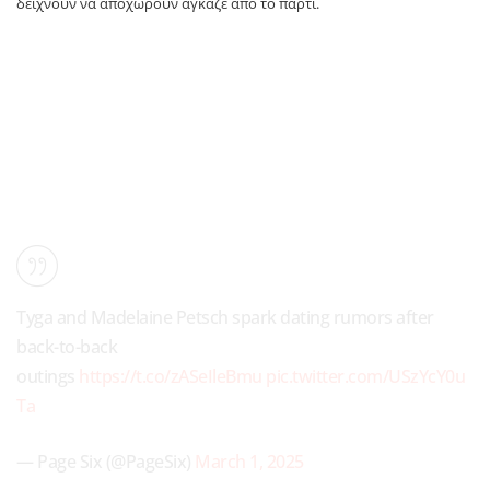
δείχνουν να αποχωρούν αγκαζέ από το πάρτι.
Tyga and Madelaine Petsch spark dating rumors after
back-to-back
outings
https://t.co/zASeIleBmu
pic.twitter.com/USzYcY0u
Ta
— Page Six (@PageSix)
March 1, 2025