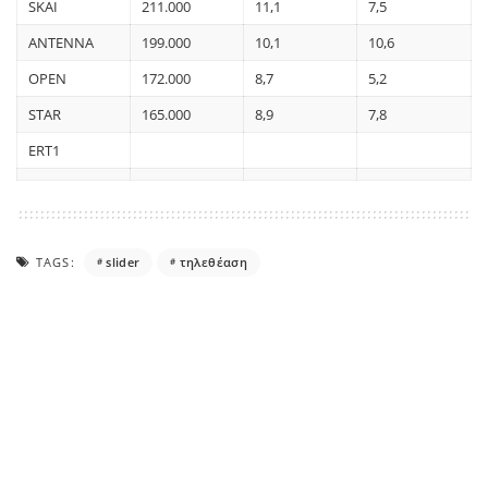
SKAI
211.000
11,1
7,5
ANTENNA
199.000
10,1
10,6
OPEN
172.000
8,7
5,2
STAR
165.000
8,9
7,8
ERT1
TAGS:
slider
τηλεθέαση