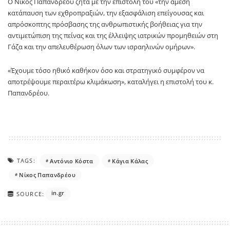
Ο Νίκος Παπανδρέου ζητά με την επιστολή του «την άμεση
κατάπαυση των εχθροπραξιών, την εξασφάλιση επείγουσας και
απρόσκοπτης πρόσβασης της ανθρωπιστικής βοήθειας για την
αντιμετώπιση της πείνας και της έλλειψης ιατρικών προμηθειών στη
Γάζα και την απελευθέρωση όλων των ισραηλινών ομήρων».
«Έχουμε τόσο ηθικό καθήκον όσο και στρατηγικό συμφέρον να
αποτρέψουμε περαιτέρω κλιμάκωση», καταλήγει η επιστολή του κ.
Παπανδρέου.
TAGS:
Αντόνιο Κόστα
Κάγια Κάλας
Νίκος Παπανδρέου
in.gr
SOURCE: