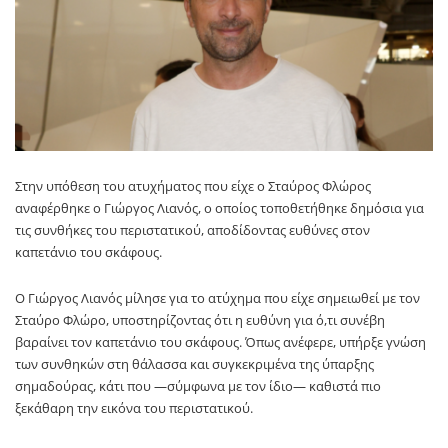
Στην υπόθεση του ατυχήματος που είχε ο
Σταύρος Φλώρος
αναφέρθηκε ο
Γιώργος Λιανός
, ο οποίος τοποθετήθηκε δημόσια για
τις συνθήκες του περιστατικού, αποδίδοντας ευθύνες στον
καπετάνιο του σκάφους.
Ο Γιώργος Λιανός μίλησε για το ατύχημα που είχε σημειωθεί με τον
Σταύρο Φλώρο, υποστηρίζοντας ότι η ευθύνη για ό,τι συνέβη
βαραίνει τον καπετάνιο του σκάφους. Όπως ανέφερε, υπήρξε γνώση
των συνθηκών στη θάλασσα και συγκεκριμένα της ύπαρξης
σημαδούρας, κάτι που —σύμφωνα με τον ίδιο— καθιστά πιο
ξεκάθαρη την εικόνα του περιστατικού.