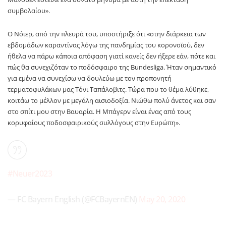
συμβολαίου».
Ο Νόιερ, από την πλευρά του, υποστήριξε ότι «στην διάρκεια των
εβδομάδων καραντίνας λόγω της πανδημίας του κορονοϊού, δεν
ήθελα να πάρω κάποια απόφαση γιατί κανείς δεν ήξερε εάν, πότε και
πώς θα συνεχιζόταν το ποδόσφαιρο της Bundesliga. Ήταν σημαντικό
για εμένα να συνεχίσω να δουλεύω με τον προπονητή
τερματοφυλάκων μας Τόνι Ταπάλοβιτς. Τώρα που το θέμα λύθηκε,
κοιτάω το μέλλον με μεγάλη αισιοδοξία. Νιώθω πολύ άνετος και σαν
στο σπίτι μου στην Βαυαρία. Η Μπάγερν είναι ένας από τους
κορυφαίους ποδοσφαιρικούς συλλόγους στην Ευρώπη».
#Neuer2023
— FC Bayern English (@FCBayernEN)
May 20, 2020