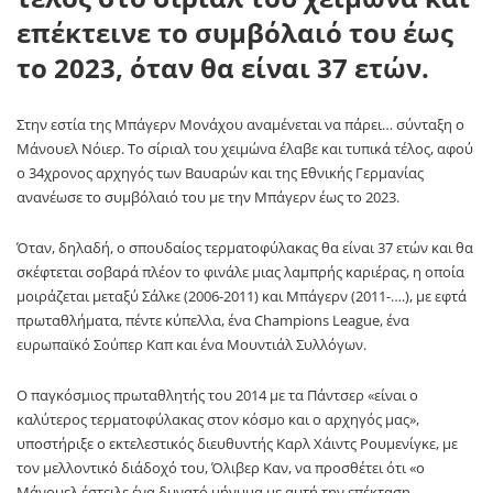
επέκτεινε το συμβόλαιό του έως
το 2023, όταν θα είναι 37 ετών.
Στην εστία της Μπάγερν Μονάχου αναμένεται να πάρει… σύνταξη ο
Μάνουελ Νόιερ. Το σίριαλ του χειμώνα έλαβε και τυπικά τέλος, αφού
ο 34χρονος αρχηγός των Βαυαρών και της Εθνικής Γερμανίας
ανανέωσε το συμβόλαιό του με την Μπάγερν έως το 2023.
Όταν, δηλαδή, ο σπουδαίος τερματοφύλακας θα είναι 37 ετών και θα
σκέφτεται σοβαρά πλέον το φινάλε μιας λαμπρής καριέρας, η οποία
μοιράζεται μεταξύ Σάλκε (2006-2011) και Μπάγερν (2011-….), με εφτά
πρωταθλήματα, πέντε κύπελλα, ένα Champions League, ένα
ευρωπαϊκό Σούπερ Καπ και ένα Μουντιάλ Συλλόγων.
Ο παγκόσμιος πρωταθλητής του 2014 με τα Πάντσερ «είναι ο
καλύτερος τερματοφύλακας στον κόσμο και ο αρχηγός μας»,
υποστήριξε ο εκτελεστικός διευθυντής Καρλ Χάιντς Ρουμενίγκε, με
τον μελλοντικό διάδοχό του, Όλιβερ Καν, να προσθέτει ότι «ο
Μάνουελ έστειλε ένα δυνατό μήνυμα με αυτή την επέκταση