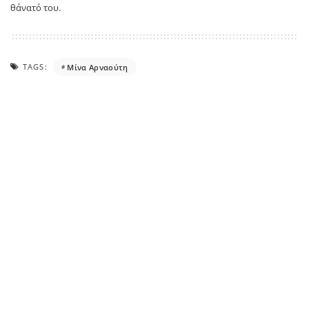
θάνατό του.
TAGS:
Mίνα Αρναούτη