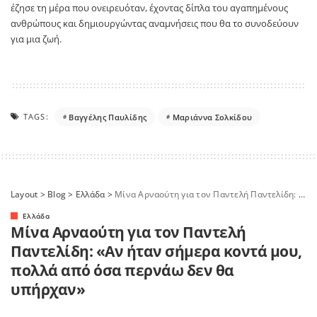
έζησε τη μέρα που ονειρευόταν, έχοντας δίπλα του αγαπημένους
ανθρώπους και δημιουργώντας αναμνήσεις που θα το συνοδεύουν
για μια ζωή.
TAGS:
Βαγγέλης Παυλίδης
Μαριάννα Σολκίδου
Layout
>
Blog
>
Ελλάδα
>
Μίνα Αρναούτη για τον Παντελή Παντελίδη: «Αν ήταν σήμερα κοντά μου, πολλά από όσα περνάω δεν θα υπήρχαν»
Ελλάδα
Μίνα Αρναούτη για τον Παντελή
Παντελίδη: «Αν ήταν σήμερα κοντά μου,
πολλά από όσα περνάω δεν θα
υπήρχαν»