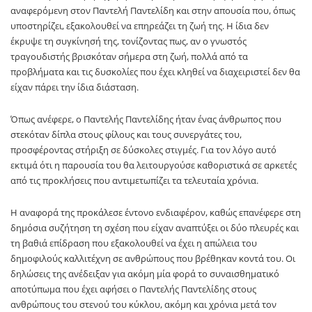
αναφερόμενη στον Παντελή Παντελίδη και στην απουσία που, όπως
υποστηρίζει, εξακολουθεί να επηρεάζει τη ζωή της. Η ίδια δεν
έκρυψε τη συγκίνησή της, τονίζοντας πως, αν ο γνωστός
τραγουδιστής βρισκόταν σήμερα στη ζωή, πολλά από τα
προβλήματα και τις δυσκολίες που έχει κληθεί να διαχειριστεί δεν θα
είχαν πάρει την ίδια διάσταση.
Όπως ανέφερε, ο Παντελής Παντελίδης ήταν ένας άνθρωπος που
στεκόταν δίπλα στους φίλους και τους συνεργάτες του,
προσφέροντας στήριξη σε δύσκολες στιγμές. Για τον λόγο αυτό
εκτιμά ότι η παρουσία του θα λειτουργούσε καθοριστικά σε αρκετές
από τις προκλήσεις που αντιμετωπίζει τα τελευταία χρόνια.
Η αναφορά της προκάλεσε έντονο ενδιαφέρον, καθώς επανέφερε στη
δημόσια συζήτηση τη σχέση που είχαν αναπτύξει οι δύο πλευρές και
τη βαθιά επίδραση που εξακολουθεί να έχει η απώλεια του
δημοφιλούς καλλιτέχνη σε ανθρώπους που βρέθηκαν κοντά του. Οι
δηλώσεις της ανέδειξαν για ακόμη μία φορά το συναισθηματικό
αποτύπωμα που έχει αφήσει ο Παντελής Παντελίδης στους
ανθρώπους του στενού του κύκλου, ακόμη και χρόνια μετά τον