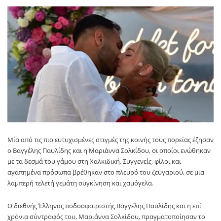
Μία από τις πιο ευτυχισμένες στιγμές της κοινής τους πορείας έζησαν
ο Βαγγέλης Παυλίδης και η Μαριάννα Σολκίδου, οι οποίοι ενώθηκαν
με τα δεσμά του γάμου στη Χαλκιδική. Συγγενείς, φίλοι και
αγαπημένα πρόσωπα βρέθηκαν στο πλευρό του ζευγαριού, σε μια
λαμπερή τελετή γεμάτη συγκίνηση και χαμόγελα.
Ο διεθνής Έλληνας ποδοσφαιριστής Βαγγέλης Παυλίδης και η επί
χρόνια σύντροφός του, Μαριάννα Σολκίδου, πραγματοποίησαν το