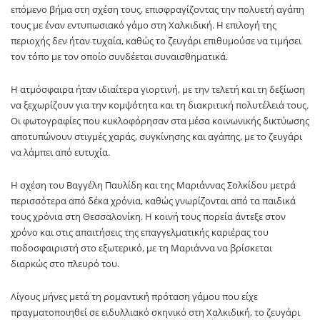
επόμενο βήμα στη σχέση τους, επισφραγίζοντας την πολυετή αγάπη
τους με έναν εντυπωσιακό γάμο στη Χαλκιδική. Η επιλογή της
περιοχής δεν ήταν τυχαία, καθώς το ζευγάρι επιθυμούσε να τιμήσει
τον τόπο με τον οποίο συνδέεται συναισθηματικά.
Η ατμόσφαιρα ήταν ιδιαίτερα γιορτινή, με την τελετή και τη δεξίωση
να ξεχωρίζουν για την κομψότητα και τη διακριτική πολυτέλειά τους.
Οι φωτογραφίες που κυκλοφόρησαν στα μέσα κοινωνικής δικτύωσης
αποτυπώνουν στιγμές χαράς, συγκίνησης και αγάπης, με το ζευγάρι
να λάμπει από ευτυχία.
Η σχέση του Βαγγέλη Παυλίδη και της Μαριάννας Σολκίδου μετρά
περισσότερα από δέκα χρόνια, καθώς γνωρίζονται από τα παιδικά
τους χρόνια στη Θεσσαλονίκη. Η κοινή τους πορεία άντεξε στον
χρόνο και στις απαιτήσεις της επαγγελματικής καριέρας του
ποδοσφαιριστή στο εξωτερικό, με τη Μαριάννα να βρίσκεται
διαρκώς στο πλευρό του.
Λίγους μήνες μετά τη ρομαντική πρόταση γάμου που είχε
πραγματοποιηθεί σε ειδυλλιακό σκηνικό στη Χαλκιδική, το ζευγάρι