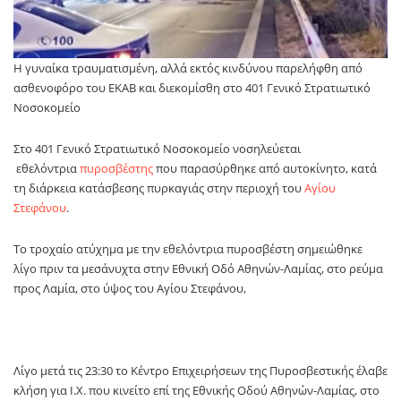
Η γυναίκα τραυματισμένη, αλλά εκτός κινδύνου παρελήφθη από
ασθενοφόρο του ΕΚΑΒ και διεκομίσθη στο 401 Γενικό Στρατιωτικό
Νοσοκομείο
Στο 401 Γενικό Στρατιωτικό Νοσοκομείο νοσηλεύεται
εθελόντρια
πυροσβέστης
που παρασύρθηκε από αυτοκίνητο, κατά
τη διάρκεια κατάσβεσης πυρκαγιάς στην περιοχή του
Αγίου
Στεφάνου
.
Το τροχαίο ατύχημα με την εθελόντρια πυροσβέστη σημειώθηκε
λίγο πριν τα μεσάνυχτα στην Εθνική Οδό Αθηνών-Λαμίας, στο ρεύμα
προς Λαμία, στο ύψος του Αγίου Στεφάνου,
Λίγο μετά τις 23:30 το Κέντρο Επιχειρήσεων της Πυροσβεστικής έλαβε
κλήση για Ι.Χ. που κινείτο επί της Εθνικής Οδού Αθηνών-Λαμίας, στο