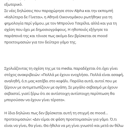
εξωτερικό.
Σε νέες δηλώσεις που παραχώρησε στον Alpha και την εκπομπή
«Καλύτερα δε Γίνεται», η Αθηνά Οικονομάκου ρωτήθηκε για τη
φημολογία περί γάμου, με τον Μπρούνο Τσερέλα, αλλά και για τη
σχέση που έχει με δημοσιογράφους. Η ηθοποιός εξήγησε τα
παράπονά της και τόνισε πως ακόμα δεν βρίσκεται σε mood
προετοιμασιών για τον δεύτερο γάμο της.
Σχολιάζοντας τη σχέση της με τα media, παραδέχεται ότι έχει γίνει
στόχος ανακριβειών: «Πολλά με έχουν ενοχλήσει. Πολλά είναι ασαφή,
αναληθή, ό,τι μας κατέβει στο κεφάλι. Παρόλα αυτά, αυτοί που με
ξέρουν με αντιμετωπίζουν με αγάπη. Σε μεγάλο σεβασμό με έχουν
σεβαστεί, γιατί ξέρω ότι σε αντίστοιχη αντίστοιχη περίπτωση θα
μπορούσαν να έχουν γίνει τέρατα».
Η ίδια δηλώνει πως δεν βρίσκεται αυτή τη στιγμή σε mood…
προτεοιμασιών: «Δεν είμαι σε φάση προετοιμασιών για γάμο. Ό,τι
είναι να γίνει, θα γίνει. Θα ήθελα να μη γίνει γνωστό και μετά αν θέλω