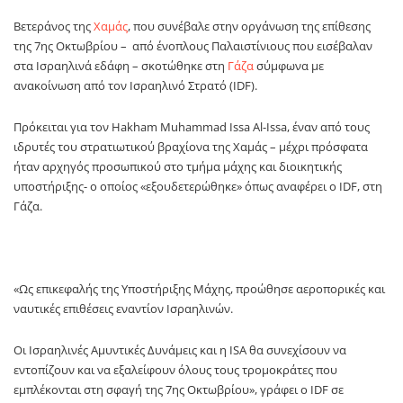
Βετεράνος της
Χαμάς
, που συνέβαλε στην οργάνωση της επίθεσης
της 7ης Οκτωβρίου – από ένοπλους Παλαιστίνιους που εισέβαλαν
στα Ισραηλινά εδάφη – σκοτώθηκε στη
Γάζα
σύμφωνα με
ανακοίνωση από τον Ισραηλινό Στρατό (IDF).
Πρόκειται για τον Hakham Muhammad Issa Al-Issa, έναν από τους
ιδρυτές του στρατιωτικού βραχίονα της Χαμάς – μέχρι πρόσφατα
ήταν αρχηγός προσωπικού στο τμήμα μάχης και διοικητικής
υποστήριξης- ο οποίος «εξουδετερώθηκε» όπως αναφέρει ο IDF, στη
Γάζα.
«Ως επικεφαλής της Υποστήριξης Μάχης, προώθησε αεροπορικές και
ναυτικές επιθέσεις εναντίον Ισραηλινών.
Οι Ισραηλινές Αμυντικές Δυνάμεις και η ISA θα συνεχίσουν να
εντοπίζουν και να εξαλείφουν όλους τους τρομοκράτες που
εμπλέκονται στη σφαγή της 7ης Οκτωβρίου», γράφει ο IDF σε