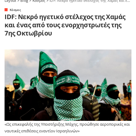
Layout
>
Blog
>
Κόσμος
>
IDF: Νεκρό ηγετικό στέλεχος της Χαμάς και ένας από τους ενορχηστρωτές της 7ης Οκτωβρίου
Κόσμος
IDF: Νεκρό ηγετικό στέλεχος της Χαμάς
και ένας από τους ενορχηστρωτές της
7ης Οκτωβρίου
«Ως επικεφαλής της Υποστήριξης Μάχης, προώθησε αεροπορικές και
ναυτικές επιθέσεις εναντίον Ισραηλινών»