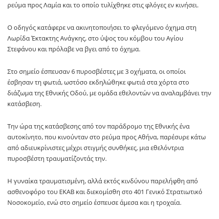
ρεύμα προς Λαμία και το οποίο τυλίχθηκε στις φλόγες εν κινήσει.
Ο οδηγός κατάφερε να ακινητοποιήσει το φλεγόμενο όχημα στη
Λωρίδα Έκτακτης Ανάγκης, στο ύψος του κόμβου του Αγίου
Στεφάνου και πρόλαβε να βγει από το όχημα.
Στο σημείο έσπευσαν 6 πυροσβέστες με 3 οχήματα, οι οποίοι
έσβησαν τη φωτιά, ωστόσο εκδηλώθηκε φωτιά στα χόρτα στο
διάζωμα της Εθνικής Οδού, με ομάδα εθελοντών να αναλαμβάνει την
κατάσβεση.
Την ώρα της κατάσβεσης από τον παράδρομο της Εθνικής ένα
αυτοκίνητο, που κινούνταν στο ρεύμα προς Αθήνα, παρέσυρε κάτω
από αδιευκρίνιστες μέχρι στιγμής συνθήκες, μια εθελόντρια
πυροσβέστη τραυματίζοντάς την.
Η γυναίκα τραυματισμένη, αλλά εκτός κινδύνου παρελήφθη από
ασθενοφόρο του ΕΚΑΒ και διεκομίσθη στο 401 Γενικό Στρατιωτικό
Νοσοκομείο, ενώ στο σημείο έσπευσε άμεσα και η τροχαία.