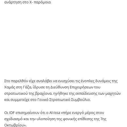
ανάρτηση στο X- παρόμοια
Στο παρελθόν είχε αναλάβει να ενισχύσει τις ένοπλες δυνάμεις της
Χαμάς στη Γάζα, ίδρυσε τη Διεύθυνση Επιχειρήσεων του
στρατιωτικού της βραχίονα, ηγήθηκε της εκπαίδευσης των μαχητών
και συμμετείχε στο Γενικό Στρατιωτικό Συμβούλιο.
Οι IDF επισημαίνουν ότι ο Al-Issa «πήρε ενεργό μέρος στον
σχεδιασμό και την υλοποίηση της φονικής επίθεσης της 7ης
Οκτωβρίου».