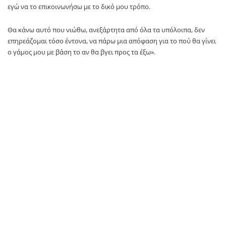
εγώ να το επικοινωνήσω με το δικό μου τρόπο.
Θα κάνω αυτό που νιώθω, ανεξάρτητα από όλα τα υπόλοιπα, δεν
επηρεάζομαι τόσο έντονα, να πάρω μια απόφαση για το πού θα γίνει
ο γάμος μου με βάση το αν θα βγει προς τα έξω».
Για τον Μπρούνο Τσερέλα, τον οποίο αποδέχτηκε ως άνθρωπο ζωής
χωρίς δεύτερη σκέψη, λέει: «Είναι τόσο σημαντικός άνθρωπος για
μένα, που δεν μπορώ καν να φανταστώ ότι θα έλεγα “όχι”. Γενικά
είναι ένας ήρεμος άνθρωπος και ευγενής, μπορεί να διαχειριστεί την
οποιαδήποτε κατάσταση με ψυχραιμία. Στο αεροδρόμιο δεν είναι το
καλύτερό του, αλλά και ο τρόπος που αντιδρά δείχνει την ποιότητά
του».
Αν τα χάσατε
Όπως έχει γίνει γνωστό, ο Μπρούνο Τσερέλα έκανε πρόταση γάμου