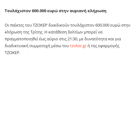
Τουλάχιστον 600.000 ευρώ στην αυριανή κλήρωση
Οι παίκτες του ΤΖΟΚΕΡ διεκδικούν τουλάχιστον 600.000 ευρώ στην
κλήρωση της Τρίτης. Η κατάθεση δελτίων μπορεί να
πραγματοποιηθεί έως αύριο στις 21:30, με δυνατότητα και για
διαδικτυακή συμμετοχή μέσω του
tzoker
.
gr
ή της εφαρμογής
ΤΖΟΚΕΡ.
Όσοι παίζουν για πρώτη φορά ΤΖΟΚΕΡ
online
θα πρέπει αρχικά να
κάνουν εγγραφή και στη συνέχεια να καταθέσουν το δελτίο τους
μέσω του λογαριασμού τους.
Όσοι κάνουν
online
εγγραφή μαζεύουν αστέρια με
τα
ΤΖΟΚΕΡ
Stars
και μπαίνουν στην κλήρωση για πλούσια δώρα. Με
τα δελτία που καταθέτουν διαδικτυακά μαζεύουν όσο περισσότερα
αστέρια μπορούν και κερδίζουν απίθανα δώρα.