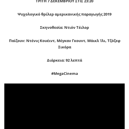
ΤΡΙΤΗ 7 ΔΕΚΕΜΒΡΙΟΥ ΣΤΙΣ 23:20
Ψυχολογικό θρίλερ αμερικανικής παραγωγής 2019
Σκηνοθεσία: Ντιόν Τέιλορ
Παίζουν: Ντένις Κουέιντ, Μέγκαν Γκουντ, Μάικλ Ίλι, Τζόζεφ
Σικόρα
Διάρκεια: 92 λεπτά
#MegaCinema