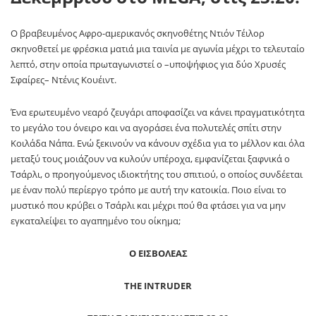
Ο βραβευμένος Αφρο-αμερικανός σκηνοθέτης Ντιόν Τέιλορ
σκηνοθετεί με φρέσκια ματιά μια ταινία με αγωνία μέχρι το τελευταίο
λεπτό, στην οποία πρωταγωνιστεί ο –υποψήφιος για δύο Χρυσές
Σφαίρες– Ντένις Κουέιντ.
Ένα ερωτευμένο νεαρό ζευγάρι αποφασίζει να κάνει πραγματικότητα
το μεγάλο του όνειρο και να αγοράσει ένα πολυτελές σπίτι στην
Κοιλάδα Νάπα. Ενώ ξεκινούν να κάνουν σχέδια για το μέλλον και όλα
μεταξύ τους μοιάζουν να κυλούν υπέροχα, εμφανίζεται ξαφνικά ο
Τσάρλι, ο προηγούμενος ιδιοκτήτης του σπιτιού, ο οποίος συνδέεται
με έναν πολύ περίεργο τρόπο με αυτή την κατοικία. Ποιο είναι το
μυστικό που κρύβει ο Τσάρλι και μέχρι πού θα φτάσει για να μην
εγκαταλείψει το αγαπημένο του οίκημα;
Ο ΕΙΣΒΟΛΕΑΣ
THE INTRUDER