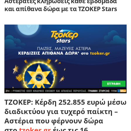
Αστεράτες κληρώσεις κάθε εβδομάδα
και απίθανα δώρα με τα ΤΖΟΚΕΡ Stars
TZOKE
Ρ: Κέρδη 252.855 ευρώ μέσω
διαδικτύου για τυχερό παίκτη –
Αστέρια που φέρνουν δώρα
στο
tzoker
.
gr
έως τις 16