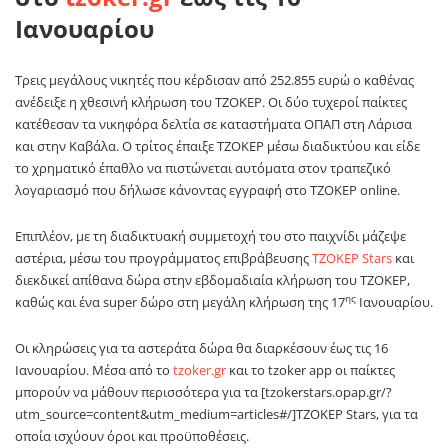
Ιανουαρίου
Τρεις μεγάλους νικητές που κέρδισαν από 252.855 ευρώ ο καθένας
ανέδειξε η χθεσινή κλήρωση του ΤΖΟΚΕΡ. Οι δύο τυχεροί παίκτες
κατέθεσαν τα νικηφόρα δελτία σε καταστήματα ΟΠΑΠ στη Λάρισα
και στην Καβάλα. Ο τρίτος έπαιξε ΤΖΟΚΕΡ μέσω διαδικτύου και είδε
το χρηματικό έπαθλο να πιστώνεται αυτόματα στον τραπεζικό
λογαριασμό που δήλωσε κάνοντας εγγραφή στο ΤΖΟΚΕΡ
online
.
Επιπλέον, με τη διαδικτυακή συμμετοχή του στο παιχνίδι μάζεψε
αστέρια, μέσω του προγράμματος επιβράβευσης
ΤΖΟΚΕΡ
Stars
και
διεκδικεί απίθανα δώρα στην εβδομαδιαία κλήρωση του ΤΖΟΚΕΡ,
ης
καθώς και ένα
super
δώρο στη μεγάλη κλήρωση της 17
Ιανουαρίου.
Οι κληρώσεις για τα αστεράτα δώρα θα διαρκέσουν έως τις 16
Ιανουαρίου. Μέσα από το
tzoker.gr
και το tzoker app οι παίκτες
μπορούν να μάθουν περισσότερα για τα [tzokerstars.opap.gr/?
utm_source=content&utm_medium=articles#/]ΤΖΟΚΕΡ
Stars
, για τα
οποία ισχύουν όροι και προϋποθέσεις.