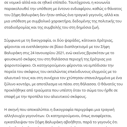
σε νομικό αλλά και σε ηθικό επίπεδο. Ταυτόχρονα, η κοινωνία
παρακολουθεί την υπόθεση με έντονο ενδιαφέρον, καθώς ο θάνατος
του Σήφη Βαλυράκη δεν ήταν απλώς ένα τραγικό γεγονός, αλλά και
μια υπόθεση με συμβολικό χαρακτήρα, δεδομένης της πολιτικής του
σταδιοδρομίας και της συμβολής του στη δημόσια ζωή.
Σύμφωνα με τη δικογραφία, οι δύο ψαράδες, κάτοικοι Ερέτριας,
φέρονται να ενεπλάκησαν σε βίαιο διαπληκτισμό με τον Σήφη
Βαλυράκη στις 24 Ιανουαρίου 2021, ενώ εκείνος βρισκόταν με το
φουσκωτό σκάφος του στη θαλάσσια περιοχή της Ερέτριας για
ψαροντούφεκο. Οι κατηγορούμενοι φέρονται να εμπόδισαν την
πορεία του σκάφους του εκτελώντας επικίνδυνους ελιγμούς με το
αλιευτικό τους και στη συνέχεια τον χτύπησαν επανειλημμένα με ένα
ξύλινο κοντάρι, με αποτέλεσμα να πέσει στη θάλασσα. Ο θάνατός του
προκλήθηκε από τραύματα που υπέστη όταν το σώμα του ήρθε σε
επαφή με την προπέλα του αλιευτικού σκάφους.
Η σκηνή που αποκαλύπτει η δικογραφία περιγράφει μια τραγική
αλληλουχία γεγονότων. Οι κατηγορούμενοι, όπως αναφέρεται,
εγκατέλειψαν τον Σήφη Βαλυράκη αβοήθητο, παρά το γεγονός ότι