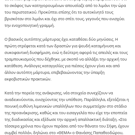
το σκάφος των κατηγορουμένων απουσίαζε από το λιμάνι την ώρα
του περιστατικού. Προκύπτει επίσης ότι το αυτοκίνητό τους
βρισκόταν στο λιμάνι και όχι στο σπίτι τους, γεγονός που ενισχύει
την ενοχοποιητική γραμμή.
Ο βασικός αυτόπτης μάρτυρας έχει καταθέσει δύο μηνύσεις. Η
πρώτη στρέφεται κατά των δραστών για ψευδή καταμήνυση και
συκοφαντική δυσφήμιση, ενώ η δεύτερη αφορά τις απειλές και τους
τραμπουκισμούς που δέχθηκε, με σκοπό να αλλάξει την αρχική του
κατάθεση. Ανάλογες καταγγελίες για πιέσεις έχουν γίνει και από
άλλον αυτόπτη μάρτυρα, επιβεβαιώνοντας την ύπαρξη
εκφοβιστικών πρακτικών.
Κατά την πορεία της ανάκρισης, νέα στοιχεία συνεχίζουν να
αναδεικνύονται, ενισχύοντας την υπόθεση. Παράλληλα, εξετάζεται η
ποινική ευθύνη λιμενικών υπαλλήλων που συμμετείχαν στο στάδιο
της προανάκρισης, καθώς και του εισαγγελέα που είχε την εποπτεία
της διαδικασίας και εξέδωσε την αρχική απαλλακτική διάταξη. «Στα
τέσσερα χρόνια που έχουν περάσει από τον θάνατο του Σήφη, έχουν
συμβεί πολλά», δηλώνει στο «ΘΕΜΑ» ο Θανάσης Παπαθεοδώρου,