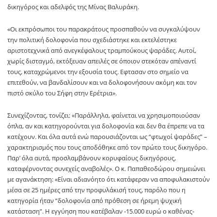
δικηγόρος και αδελφός της Μίνας Βαλυράκη.
«Οι εκπρόσωποι του παρακράτους προσπαθούν να συγκαλύψουν
την πολιτική δολοφονία που σχεδιάστηκε και εκτελέστηκε
αριστοτεχνικά από ανεγκέφαλους τραμπούκους ψαράδες. Αυτοί,
χωρίς δισταγμό, εκτόξευαν απειλές σε όποιον στεκόταν απέναντί
τους, καταχρώμενοι την εξουσία τους. Εφτασαν στο σημείο να
επιτεθούν, να βανδαλίσουν και να δολοφονήσουν ακόμη και τον
πιστό σκύλο του Σήφη στην Ερέτρια».
Συνεχίζοντας, τονίζει: «Παράλληλα, φαίνεται να χρησιμοποιούσαν
όπλα, αν και κατηγορούνται για δολοφονία και δεν θα έπρεπε να τα
κατέχουν. Και όλα αυτά ενώ παρουσιάζονται ως “φτωχοί ψαράδες” –
χαρακτηρισμός που τους αποδόθηκε από τον πρώτο τους δικηγόρο.
Παρ’ όλα αυτά, προσλαμβάνουν κορυφαίους δικηγόρους,
καταφέρνοντας συνεχείς αναβολές». Ο κ. Παπαθεοδώρου σημειώνει
με αγανάκτηση: «Είναι αδιανόητο ότι κατάφεραν να αποφυλακιστούν
μέσα σε 25 ημέρες από την προφυλάκισή τους, παρόλο που η
κατηγορία ήταν “δολοφονία από πρόθεση σε ήρεμη ψυχική
κατάσταση”. Η εγγύηση που κατέβαλαν -15.000 ευρώ ο καθένας-