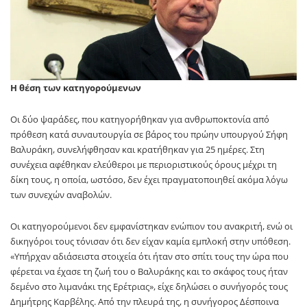
Η θέση των κατηγορούμενων
Οι δύο ψαράδες, που κατηγορήθηκαν για ανθρωποκτονία από
πρόθεση κατά συναυτουργία σε βάρος του πρώην υπουργού Σήφη
Βαλυράκη, συνελήφθησαν και κρατήθηκαν για 25 ημέρες. Στη
συνέχεια αφέθηκαν ελεύθεροι με περιοριστικούς όρους μέχρι τη
δίκη τους, η οποία, ωστόσο, δεν έχει πραγματοποιηθεί ακόμα λόγω
των συνεχών αναβολών.
Οι κατηγορούμενοι δεν εμφανίστηκαν ενώπιον του ανακριτή, ενώ οι
δικηγόροι τους τόνισαν ότι δεν είχαν καμία εμπλοκή στην υπόθεση.
«Υπήρχαν αδιάσειστα στοιχεία ότι ήταν στο σπίτι τους την ώρα που
φέρεται να έχασε τη ζωή του ο Βαλυράκης και το σκάφος τους ήταν
δεμένο στο λιμανάκι της Ερέτριας», είχε δηλώσει ο συνήγορός τους
Δημήτρης Καρβέλης. Από την πλευρά της, η συνήγορος Δέσποινα