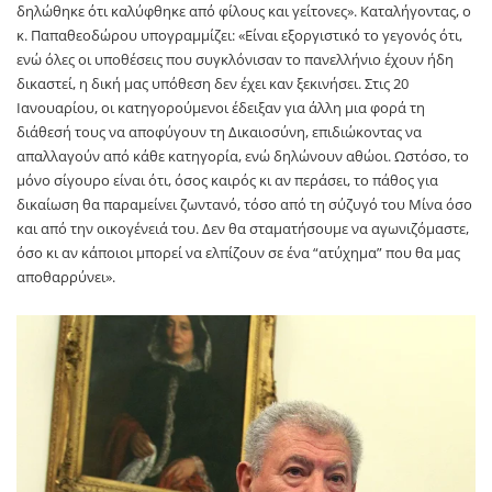
δηλώθηκε ότι καλύφθηκε από φίλους και γείτονες». Καταλήγοντας, ο
κ. Παπαθεοδώρου υπογραμμίζει: «Είναι εξοργιστικό το γεγονός ότι,
ενώ όλες οι υποθέσεις που συγκλόνισαν το πανελλήνιο έχουν ήδη
δικαστεί, η δική μας υπόθεση δεν έχει καν ξεκινήσει. Στις 20
Ιανουαρίου, οι κατηγορούμενοι έδειξαν για άλλη μια φορά τη
διάθεσή τους να αποφύγουν τη Δικαιοσύνη, επιδιώκοντας να
απαλλαγούν από κάθε κατηγορία, ενώ δηλώνουν αθώοι. Ωστόσο, το
μόνο σίγουρο είναι ότι, όσος καιρός κι αν περάσει, το πάθος για
δικαίωση θα παραμείνει ζωντανό, τόσο από τη σύζυγό του Μίνα όσο
και από την οικογένειά του. Δεν θα σταματήσουμε να αγωνιζόμαστε,
όσο κι αν κάποιοι μπορεί να ελπίζουν σε ένα “ατύχημα” που θα μας
αποθαρρύνει».