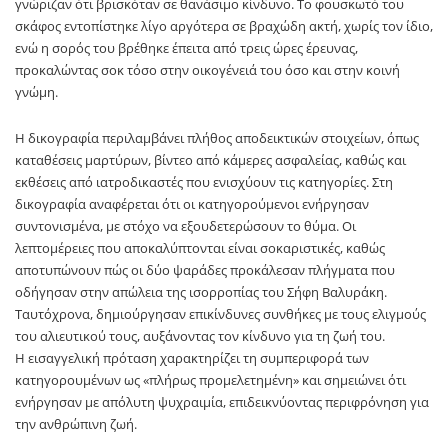
γνώριζαν ότι βρισκόταν σε θανάσιμο κίνδυνο. Το φουσκωτό του
σκάφος εντοπίστηκε λίγο αργότερα σε βραχώδη ακτή, χωρίς τον ίδιο,
ενώ η σορός του βρέθηκε έπειτα από τρεις ώρες έρευνας,
προκαλώντας σοκ τόσο στην οικογένειά του όσο και στην κοινή
γνώμη.
Η δικογραφία περιλαμβάνει πλήθος αποδεικτικών στοιχείων, όπως
καταθέσεις μαρτύρων, βίντεο από κάμερες ασφαλείας, καθώς και
εκθέσεις από ιατροδικαστές που ενισχύουν τις κατηγορίες. Στη
δικογραφία αναφέρεται ότι οι κατηγορούμενοι ενήργησαν
συντονισμένα, με στόχο να εξουδετερώσουν το θύμα. Οι
λεπτομέρειες που αποκαλύπτονται είναι σοκαριστικές, καθώς
αποτυπώνουν πώς οι δύο ψαράδες προκάλεσαν πλήγματα που
οδήγησαν στην απώλεια της ισορροπίας του Σήφη Βαλυράκη.
Ταυτόχρονα, δημιούργησαν επικίνδυνες συνθήκες με τους ελιγμούς
του αλιευτικού τους, αυξάνοντας τον κίνδυνο για τη ζωή του.
Η εισαγγελική πρόταση χαρακτηρίζει τη συμπεριφορά των
κατηγορουμένων ως «πλήρως προμελετημένη» και σημειώνει ότι
ενήργησαν με απόλυτη ψυχραιμία, επιδεικνύοντας περιφρόνηση για
την ανθρώπινη ζωή.