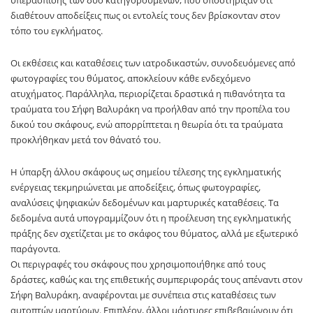
διαθέτουν αποδείξεις πως οι εντολείς τους δεν βρίσκονταν στον
τόπο του εγκλήματος.
Οι εκθέσεις και καταθέσεις των ιατροδικαστών, συνοδευόμενες από
φωτογραφίες του θύματος, αποκλείουν κάθε ενδεχόμενο
ατυχήματος. Παράλληλα, περιορίζεται δραστικά η πιθανότητα τα
τραύματα του Σήφη Βαλυράκη να προήλθαν από την προπέλα του
δικού του σκάφους, ενώ απορρίπτεται η θεωρία ότι τα τραύματα
προκλήθηκαν μετά τον θάνατό του.
Η ύπαρξη άλλου σκάφους ως σημείου τέλεσης της εγκληματικής
ενέργειας τεκμηριώνεται με αποδείξεις, όπως φωτογραφίες,
αναλύσεις ψηφιακών δεδομένων και μαρτυρικές καταθέσεις. Τα
δεδομένα αυτά υπογραμμίζουν ότι η προέλευση της εγκληματικής
πράξης δεν σχετίζεται με το σκάφος του θύματος, αλλά με εξωτερικό
παράγοντα.
Οι περιγραφές του σκάφους που χρησιμοποιήθηκε από τους
δράστες, καθώς και της επιθετικής συμπεριφοράς τους απέναντι στον
Σήφη Βαλυράκη, αναφέρονται με συνέπεια στις καταθέσεις των
αυτοπτών μαρτύρων. Επιπλέον, άλλοι μάρτυρες επιβεβαιώνουν ότι