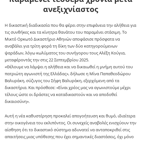
ανεξιχνίαστος
Η δικαστική διαδικασία που θα φέρει στην επιφάνεια την αλήθεια για
τις συνθήκες και τα κίνητρα θανάτου του παραμένει στάσιμη. Το
Μικτό Ορκωτό Δικαστήριο Αθηνών αποφάσισε πρόσφατα να
αναβάλει για τρίτη φορά τη δίκη των δύο κατηγορούμενων
ψαράδων, λόγω κωλύματος του συνήγορου τους Αλέξη Κούγια,
μεταφέροντάς την στις 22 Σεπτεμβρίου 2025.
«Θέλουμε να λάμψει η αλήθεια και να δικαιωθεί η μνήμη αυτού του
πατριώτη αγωνιστή της Ελλάδας», δήλωσε η Μίνα Παπαθεοδώρου
Βαλυράκη, σύζυγος του Σήφη Βαλυράκη, εξερχόμενη από τα
δικαστήρια. Και πρόσθεσε: «Είναι χρέος μας να αγωνιστούμε μέχρι
τέλους ώστε οι δράστες να καταδικαστούν και να αποδοθεί
δικαιοσύνη».
Αυτή η νέα καθυστέρηση προκαλεί απογοήτευση και θυμό, ιδιαίτερα
στην οικογένεια του εκλιπόντος. Οι συνεχείς αναβολές ενισχύουν την
αίσθηση ότι το δικαστικό σύστημα αδυνατεί να ανταποκριθεί στις
απαιτήσεις μιας υπόθεσης που έχει σημαντικές διαστάσεις, όχι μόνο