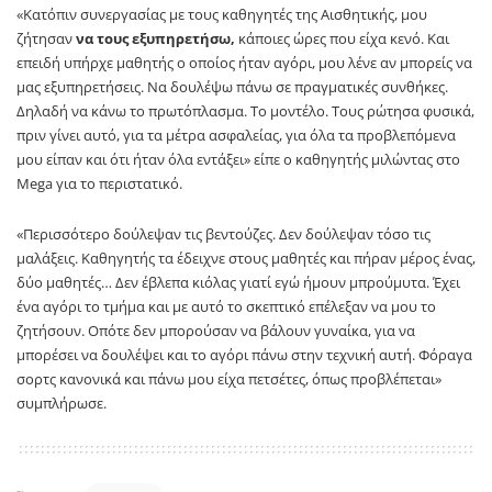
«Κατόπιν συνεργασίας με τους καθηγητές της Αισθητικής, μου
ζήτησαν
να τους εξυπηρετήσω,
κάποιες ώρες που είχα κενό. Και
επειδή υπήρχε μαθητής ο οποίος ήταν αγόρι, μου λένε αν μπορείς να
μας εξυπηρετήσεις. Να δουλέψω πάνω σε πραγματικές συνθήκες.
Δηλαδή να κάνω το πρωτόπλασμα. Το μοντέλο. Τους ρώτησα φυσικά,
πριν γίνει αυτό, για τα μέτρα ασφαλείας, για όλα τα προβλεπόμενα
μου είπαν και ότι ήταν όλα εντάξει» είπε ο καθηγητής μιλώντας στο
Mega για το περιστατικό.
«Περισσότερο δούλεψαν τις βεντούζες. Δεν δούλεψαν τόσο τις
μαλάξεις. Καθηγητής τα έδειχνε στους μαθητές και πήραν μέρος ένας,
δύο μαθητές… Δεν έβλεπα κιόλας γιατί εγώ ήμουν μπρούμυτα. Έχει
ένα αγόρι το τμήμα και με αυτό το σκεπτικό επέλεξαν να μου το
ζητήσουν. Οπότε δεν μπορούσαν να βάλουν γυναίκα, για να
μπορέσει να δουλέψει και το αγόρι πάνω στην τεχνική αυτή. Φόραγα
σορτς κανονικά και πάνω μου είχα πετσέτες, όπως προβλέπεται»
συμπλήρωσε.