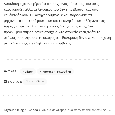
Λυσιδάκη είχε αναφέρει ότι «υπήρχε ένας μάρτυρας που τους
κατονομάζει, αλλά τα λεγόμενά του δεν επιβεβαιώθηκαν από
κανέναν άλλον». Οι κατηγορούμενοι είχαν παραδώσει τα
μηχανήματα του σκάφους τους και τα κινητά τους τηλέφωνα στις
Αρχές για έρευνα. Σύμφωνα με τους δικηγόρους τους, δεν
προέκυψαν επιβαρυντικά στοιχεία. «Τα στοιχεία έδειξαν ότι το
σκάφος που πλησίασε το σκάφος του Βαλυράκη δεν είχε καμία σχέση
με το δικό μας», είχε δηλώσει ο κ. Καρβέλης.
TAGS:
slider
Υπόθεση Βαλυράκη
Πρώτο Θέμα
SOURCE:
Layout
>
Blog
>
Ελλάδα
>
Φωτιά σε διαμέρισμα στην πλατεία Αττικής – Χωρίς τις αισθήσεις της απεγκλωβίστηκε ηλικιωμένη