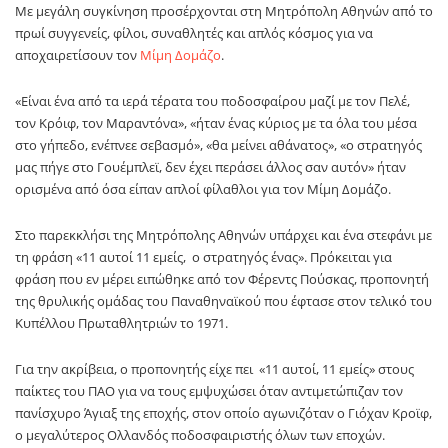
Με μεγάλη συγκίνηση προσέρχονται στη Μητρόπολη Αθηνών από το
πρωί συγγενείς, φίλοι, συναθλητές και απλός κόσμος για να
αποχαιρετίσουν τον
Μίμη Δομάζο
.
«Είναι ένα από τα ιερά τέρατα του ποδοσφαίρου μαζί με τον Πελέ,
τον Κρόιφ, τον Μαραντόνα», «ήταν ένας κύριος με τα όλα του μέσα
στο γήπεδο, ενέπνεε σεβασμό», «θα μείνει αθάνατος», «ο στρατηγός
μας πήγε στο Γουέμπλεϊ, δεν έχει περάσει άλλος σαν αυτόν» ήταν
ορισμένα από όσα είπαν απλοί φίλαθλοι για τον Μίμη Δομάζο.
Στο παρεκκλήσι της Μητρόπολης Αθηνών υπάρχει και ένα στεφάνι με
τη φράση «11 αυτοί 11 εμείς, ο στρατηγός ένας». Πρόκειται για
φράση που εν μέρει ειπώθηκε από τον Φέρεντς Πούσκας, προπονητή
της θρυλικής ομάδας του Παναθηναϊκού που έφτασε στον τελικό του
Κυπέλλου Πρωταθλητριών το 1971.
Για την ακρίβεια, ο προπονητής είχε πει «11 αυτοί, 11 εμείς» στους
παίκτες του ΠΑΟ για να τους εμψυχώσει όταν αντιμετώπιζαν τον
πανίσχυρο Άγιαξ της εποχής, στον οποίο αγωνιζόταν ο Γιόχαν Κροϊφ,
ο μεγαλύτερος Ολλανδός ποδοσφαιριστής όλων των εποχών.