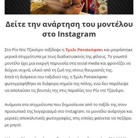
Δείτε την ανάρτηση του μοντέλου
στο Instagram
Στο Ρίο Ντε Τζανέιρο ταξίδεψε η
Έμιλι Ραταϊκόφσκι
και μοιράστηκε
μερικά στιγμιότυπα με τους διαδικτυακούς της φίλους. Το γνωστό
μοντέλο έχει μια ενεργή παρουσία στα social media και φροντίζει να
δείχνει συχνά, υλικό από τη ζωή της στους θαυμαστές της.
Κατά τη διάρκεια του ταξιδιού της, η Έμιλι Ραταϊκόφσκι
φωτογραφήθηκε σε διάφορα σημεία της πόλης, ενώ δεν παρέλειψε
να απολαύσει τις βουτιές της στις παραλίες του Ρίο ντε Τζανέιρο.
Ανάμεσα στα στιγμιότυπα που δημοσίευσε από το ταξίδι της στον
προσωπικό της λογαριασμό στο Instagram, το μοντέλο ανάρτησε και
μερικές αποκαλυτικές φωτογραφίες, στις οποίες φαίνεται να ποζάρει
με μαγιό.