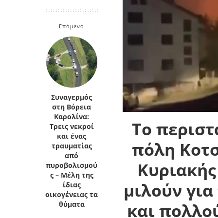
Κρήτη
Πελοπόννησος
Κυκλάδες
Επόμενο
Πελοπόννησος
Συναγερμός
στη Βόρεια
Καρολίνα:
Το περιστ
Τρεις νεκροί
και ένας
πόλη Κοτσ
τραυματίας
από
Κυριακής
πυροβολισμού
ς – Μέλη της
μιλούν για
ίδιας
οικογένειας τα
και πολλού
θύματα