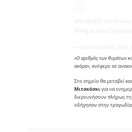
BREAKING: Fire breaks 
killing at least 50 peop
— AZ Intel (@AZ_Intel_
«Ο αριθμός των θυμάτων κα
ακόμα»,
ανέφερε σε ανακοί
Στο σημείο θα μεταβεί κ
Μιτσκόσκι
για να ενημερ
διερευνήσουν πλήρως τη 
οδήγησαν στην τραγωδία