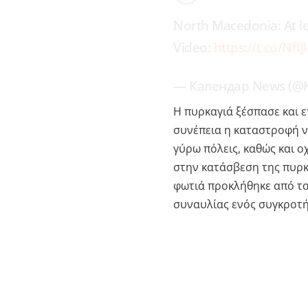
North Macedonia: At lea
Video:
https://t.co/NfI
— Календар News (@
Η πυρκαγιά ξέσπασε και 
συνέπεια η καταστροφή ν
γύρω πόλεις, καθώς και ο
στην κατάσβεση της πυρκα
φωτιά προκλήθηκε από τα
συναυλίας ενός συγκροτή