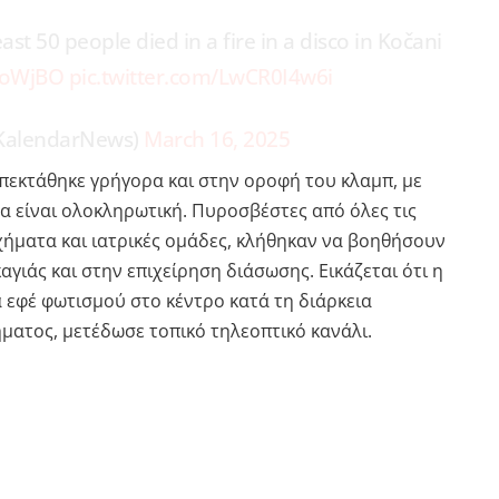
st 50 people died in a fire in a disco in Kočani
JloWjBO
pic.twitter.com/LwCR0I4w6i
KalendarNews)
March 16, 2025
επεκτάθηκε γρήγορα και στην οροφή του κλαμπ, με
α είναι ολοκληρωτική. Πυροσβέστες από όλες τις
χήματα και ιατρικές ομάδες, κλήθηκαν να βοηθήσουν
γιάς και στην επιχείρηση διάσωσης. Εικάζεται ότι η
 εφέ φωτισμού στο κέντρο κατά τη διάρκεια
ματος, μετέδωσε τοπικό τηλεοπτικό κανάλι.