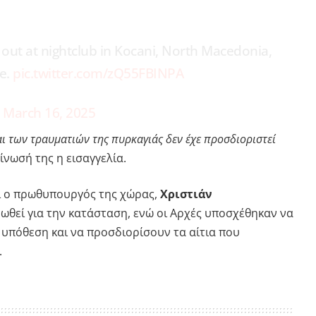
out at nightclub in Kocani, North Macedonia,
le.
pic.twitter.com/zQ55FBINPA
)
March 16, 2025
ι των τραυματιών της πυρκαγιάς δεν έχε προσδιοριστεί
νωσή της η εισαγγελία.
αι ο πρωθυπουργός της χώρας,
Χριστιάν
ωθεί για την κατάσταση, ενώ οι Αρχές υποσχέθηκαν να
υπόθεση και να προσδιορίσουν τα αίτια που
.