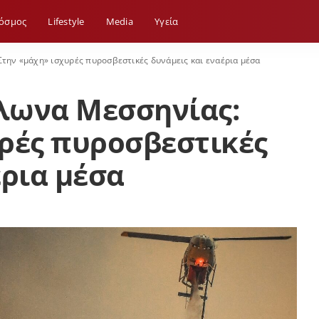
όσμος
Lifestyle
Media
Yγεία
την «μάχη» ισχυρές πυροσβεστικές δυνάμεις και εναέρια μέσα
λωνα Μεσσηνίας:
ρές πυροσβεστικές
έρια μέσα