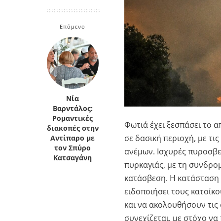
Κρήτη
Πελοπόννησος
Κυκλάδες
Επόμενο
Πελοπόννησος
Νία
Βαρντάλος:
Ρομαντικές
Φωτιά έχει ξεσπάσει το 
διακοπές στην
σε δασική περιοχή, με τι
Αντίπαρο με
τον Σπύρο
ανέμων. Ισχυρές πυροσβε
Κατσαγάνη
πυρκαγιάς, με τη συνδρο
κατάσβεση. Η κατάσταση 
ειδοποιήσει τους κατοίκο
και να ακολουθήσουν τις 
συνεχίζεται, με στόχο να