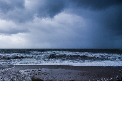
από το Σάββατο (28/6/25) εκτόνωσε σε ένα βαθμό τον
ού καλοκαιριού. Την Κυριακή, τοπικές βροχές και
θα βοηθήσουν ακόμα περισσότερο την κατάσταση.
 θερμοκρασίας…