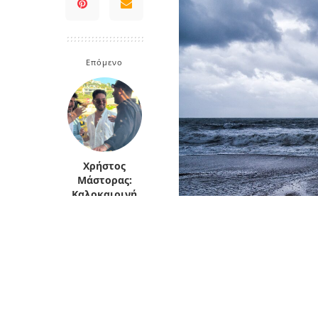
Επόμενο
Χρήστος
Μάστορας:
Καλοκαιρινή
απόδραση
στην Πάρο –
Δείτε βίντεο
Ήδη η αλλαγή του
καιρού
και
πρώτο καύσωνα του φετιν
φωτογραφίες
μπόρες στα ηπειρωτικά, 
Τουλάχιστον, από άποψη