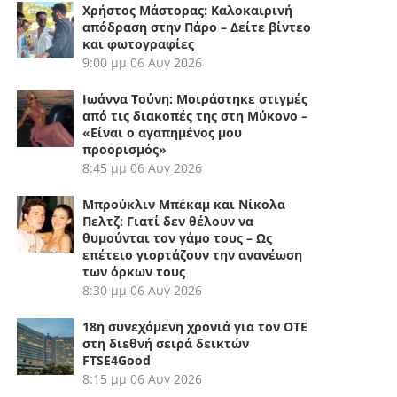
Χρήστος Μάστορας: Καλοκαιρινή
απόδραση στην Πάρο – Δείτε βίντεο
και φωτογραφίες
9:00 μμ
06 Αυγ 2026
Ιωάννα Τούνη: Μοιράστηκε στιγμές
από τις διακοπές της στη Μύκονο –
«Είναι ο αγαπημένος μου
προορισμός»
8:45 μμ
06 Αυγ 2026
Μπρούκλιν Μπέκαμ και Νίκολα
Πελτζ: Γιατί δεν θέλουν να
θυμούνται τον γάμο τους – Ως
επέτειο γιορτάζουν την ανανέωση
των όρκων τους
8:30 μμ
06 Αυγ 2026
18η συνεχόμενη χρονιά για τον ΟΤΕ
στη διεθνή σειρά δεικτών
FTSE4Good
8:15 μμ
06 Αυγ 2026