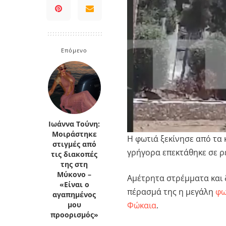
Κρήτη
Πελοπόννησος
Κυκλάδες
Πελοπόννησος
Επόμενο
Ιωάννα Τούνη:
Μοιράστηκε
Η φωτιά ξεκίνησε από τα
στιγμές από
γρήγορα επεκτάθηκε σε ρ
τις διακοπές
της στη
Μύκονο –
Αμέτρητα στρέμματα και 
«Είναι ο
πέρασμά της η μεγάλη
φω
αγαπημένος
Φώκαια
.
μου
προορισμός»