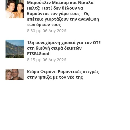
Μπρούκλιν Μπέκαμ και Νίκολα
Πελτζ: Γιατί δεν θέλουν να
θυμούνται τον γάμο τους – Ως
επέτειο γιορτάζουν την ανανέωση
των όρκων τους
8:30 μμ
06 Αυγ 2026
18η συνεχόμενη χρονιά για τον ΟΤΕ
στη διεθνή σειρά δεικτών
FTSE4Good
8:15 μμ
06 Αυγ 2026
Κιάρα Φεράνι: Ρομαντικές στιγμές
στην Ίμπιζα με τον νέο της
σύντροφο
8:00 μμ
06 Αυγ 2026