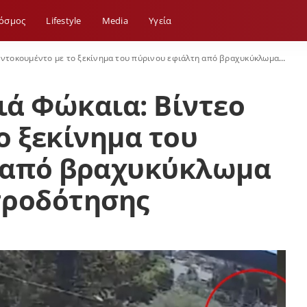
όσμος
Lifestyle
Media
Yγεία
ντο με το ξεκίνημα του πύρινου εφιάλτη από βραχυκύκλωμα σε καλώδια ηλεκτροδότησης
ιά Φώκαια: Βίντεο
ο ξεκίνημα του
 από βραχυκύκλωμα
τροδότησης