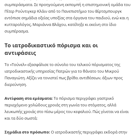
συμπεράσματα. Σε προηγούμενη εκπομπή η επιστημονική ομάδα του
Πίτερ Ρούντιγκερ Κλάιν από το Πανεπιστήμιο του Βίρτσμπουργκ
εντόπισε σημάδια οξείας υποξίας στα όργανα του παιδιού, ενώ και η
κυτταρολόγος, Μαριάννα Βλάχου, κατέληξε κι εκείνη στο ίδιο
συμπέρασμα.
Το ιατροδικαστικό πόρισμα και οι
αντιφάσεις
Το «Τούνελ» εξασφάλισε το σύνολο του τελικού πόρισματος της
ιατροδικαστικής υπηρεσίας Πατρών για το θάνατο του Μικρού
Παναγιώτη. Αξίζει να τονιστεί πως βρίθει αντιθέσεων, άξιων προς
διερεύνηση.
Αντίφαση στα εμέσματα:
Το πόρισμα περιγράφει γαστρικό
περιεχόμενο χολώδους χροιάς στη γωνία του στόματος, αλλά
λευκωπής χροιάς στο πίσω μέρος του κεφαλιού. Πώς γίνεται να είναι
και τα δύο σωστά;
Σημάδια στο πρόσωπο:
Ο ιατροδικαστής περιγράφει εκδορά στην