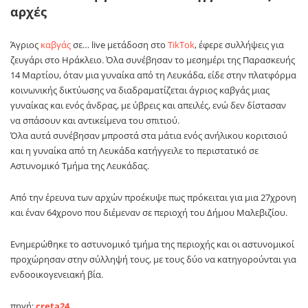
αρχές
Άγριoς
καβγάς
σε… live μετάδοση στο
TikΤok
, έφερε συλλήψεις για
ζευγάρι στο Ηράκλειο. Όλα συνέβησαν το μεσημέρι της Παρασκευής
14 Μαρτίου, όταν μια γυναίκα από τη Λευκάδα, είδε στην πλατφόρμα
κοινωνικής δικτύωσης να διαδραματίζεται άγριος καβγάς μιας
γυναίκας και ενός άνδρας, με ύβρεις και απειλές, ενώ δεν δίστασαν
να σπάσουν και αντικείμενα του σπιτιού.
Όλα αυτά συνέβησαν μπροστά στα μάτια ενός ανήλικου κοριτσιού
και η γυναίκα από τη Λευκάδα κατήγγειλε το περιστατικό σε
Αστυνομικό Τμήμα της Λευκάδας.
Από την έρευνα των αρχών προέκυψε πως πρόκειται για μια 27χρονη
και έναν 64χρονο που διέμεναν σε περιοχή του Δήμου Μαλεβιζίου.
Ενημερώθηκε το αστυνομικό τμήμα της περιοχής και οι αστυνομικοί
προχώρησαν στην σύλληψή τους, με τους δύο να κατηγορούνται για
ενδοοικογενειακή βία.
πηγή:
creta24