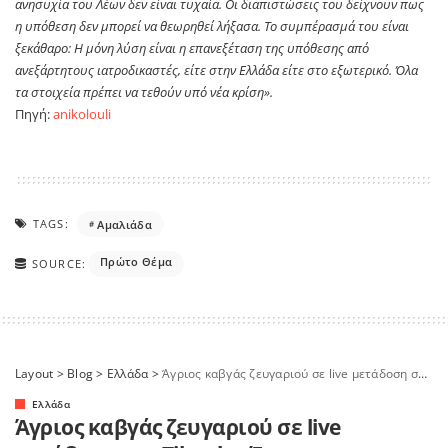
ανησυχία του Λέων δεν είναι τυχαία. Οι διαπιστώσεις του δείχνουν πως
η υπόθεση δεν μπορεί να θεωρηθεί λήξασα. Το συμπέρασμά του είναι
ξεκάθαρο: Η μόνη λύση είναι η επανεξέταση της υπόθεσης από
ανεξάρτητους ιατροδικαστές, είτε στην Ελλάδα είτε στο εξωτερικό. Όλα
τα στοιχεία πρέπει να τεθούν υπό νέα κρίση».
Πηγή:
anikolouli
TAGS:
Αμαλιάδα
Πρώτο Θέμα
SOURCE:
Layout
>
Blog
>
Ελλάδα
>
Άγριος καβγάς ζευγαριού σε live μετάδοση στο Tik tok – Έσπαγαν αντικείμενα μπροστά στα μάτια ανήλικου παιδιού
Ελλάδα
Άγριος καβγάς ζευγαριού σε live