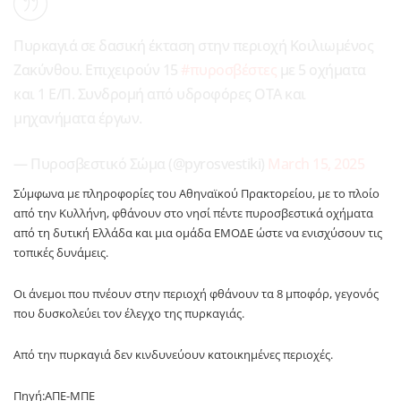
Πυρκαγιά σε δασική έκταση στην περιοχή Κοιλιωμένος
Ζακύνθου. Επιχειρούν 15
#πυροσβέστες
με 5 οχήματα
και 1 Ε/Π. Συνδρομή από υδροφόρες ΟΤΑ και
μηχανήματα έργων.
— Πυροσβεστικό Σώμα (@pyrosvestiki)
March 15, 2025
Σύμφωνα με πληροφορίες του Αθηναϊκού Πρακτορείου, με το πλοίο
από την Κυλλήνη, φθάνουν στο νησί πέντε πυροσβεστικά οχήματα
από τη δυτική Ελλάδα και μια ομάδα ΕΜΟΔΕ ώστε να ενισχύσουν τις
τοπικές δυνάμεις.
Οι άνεμοι που πνέουν στην περιοχή φθάνουν τα 8 μποφόρ, γεγονός
που δυσκολεύει τον έλεγχο της πυρκαγιάς.
Από την πυρκαγιά δεν κινδυνεύουν κατοικημένες περιοχές.
Πηγή:ΑΠΕ-ΜΠΕ