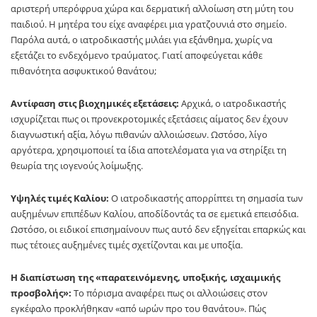
αριστερή υπερόφρυα χώρα και δερματική αλλοίωση στη μύτη του
παιδιού. Η μητέρα του είχε αναφέρει μια γρατζουνιά στο σημείο.
Παρόλα αυτά, ο ιατροδικαστής μιλάει για εξάνθημα, χωρίς να
εξετάζει το ενδεχόμενο τραύματος. Γιατί αποφεύγεται κάθε
πιθανότητα ασφυκτικού θανάτου;
Αντίφαση στις βιοχημικές εξετάσεις:
Αρχικά, ο ιατροδικαστής
ισχυρίζεται πως οι προνεκροτομικές εξετάσεις αίματος δεν έχουν
διαγνωστική αξία, λόγω πιθανών αλλοιώσεων. Ωστόσο, λίγο
αργότερα, χρησιμοποιεί τα ίδια αποτελέσματα για να στηρίξει τη
θεωρία της ιογενούς λοίμωξης.
Υψηλές τιμές Καλίου:
Ο ιατροδικαστής απορρίπτει τη σημασία των
αυξημένων επιπέδων Καλίου, αποδίδοντάς τα σε εμετικά επεισόδια.
Ωστόσο, οι ειδικοί επισημαίνουν πως αυτό δεν εξηγείται επαρκώς και
πως τέτοιες αυξημένες τιμές σχετίζονται και με υποξία.
Η διαπίστωση της «παρατεινόμενης, υποξικής, ισχαιμικής
προσβολής»:
Το πόρισμα αναφέρει πως οι αλλοιώσεις στον
εγκέφαλο προκλήθηκαν «από ωρών προ του θανάτου». Πώς