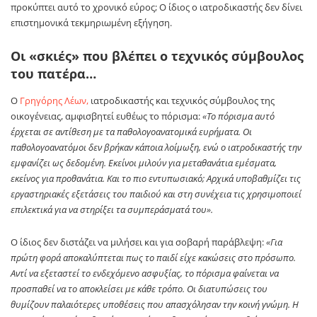
προκύπτει αυτό το χρονικό εύρος; Ο ίδιος ο ιατροδικαστής δεν δίνει
επιστημονικά τεκμηριωμένη εξήγηση.
Οι «σκιές» που βλέπει ο τεχνικός σύμβουλος
του πατέρα…
Ο
Γρηγόρης Λέων,
ιατροδικαστής και τεχνικός σύμβουλος της
οικογένειας, αμφισβητεί ευθέως το πόρισμα:
«Το πόρισμα αυτό
έρχεται σε αντίθεση με τα παθολογοανατομικά ευρήματα. Οι
παθολογοανατόμοι δεν βρήκαν κάποια λοίμωξη, ενώ ο ιατροδικαστής την
εμφανίζει ως δεδομένη. Εκείνοι μιλούν για μεταθανάτια εμέσματα,
εκείνος για προθανάτια. Και το πιο εντυπωσιακό; Αρχικά υποβαθμίζει τις
εργαστηριακές εξετάσεις του παιδιού και στη συνέχεια τις χρησιμοποιεί
επιλεκτικά για να στηρίξει τα συμπεράσματά του».
Ο ίδιος δεν διστάζει να μιλήσει και για σοβαρή παράβλεψη:
«Για
πρώτη φορά αποκαλύπτεται πως το παιδί είχε κακώσεις στο πρόσωπο.
Αντί να εξεταστεί το ενδεχόμενο ασφυξίας, το πόρισμα φαίνεται να
προσπαθεί να το αποκλείσει με κάθε τρόπο. Οι διατυπώσεις του
θυμίζουν παλαιότερες υποθέσεις που απασχόλησαν την κοινή γνώμη. Η