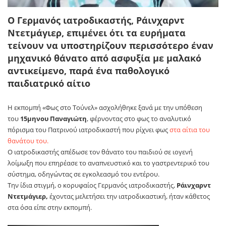
O Γερμανός ιατροδικαστής, Ράινχαρντ
Ντετμάγιερ, επιμένει ότι τα ευρήματα
τείνουν να υποστηρίζουν περισσότερο έναν
μηχανικό θάνατο από ασφυξία με μαλακό
αντικείμενο, παρά ένα παθολογικό
παιδιατρικό αίτιο
Η εκπομπή «Φως στο Τούνελ» ασχολήθηκε ξανά με την υπόθεση
του
15μηνου Παναγιώτη
, φέρνοντας στο φως το αναλυτικό
πόρισμα του Πατρινού ιατροδικαστή που ρίχνει φως
στα αίτια του
θανάτου του.
Ο ιατροδικαστής απέδωσε τον θάνατο του παιδιού σε ιογενή
λοίμωξη που επηρέασε το αναπνευστικό και το γαστρεντερικό του
σύστημα, οδηγώντας σε εγκολεασμό του εντέρου.
Την ίδια στιγμή, ο κορυφαίος Γερμανός ιατροδικαστής,
Ράινχαρντ
Ντετμάγιερ,
έχοντας μελετήσει την ιατροδικαστική, ήταν κάθετος
στα όσα είπε στην εκπομπή.