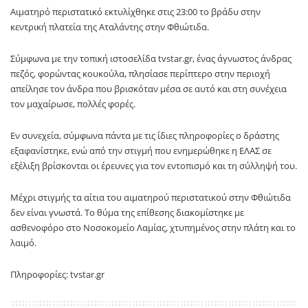
Αιματηρό περιστατικό εκτυλίχθηκε στις 23:00 το βράδυ στην
κεντρική πλατεία της Αταλάντης στην Φθιώτιδα.
Σύμφωνα με την τοπική ιστοσελίδα tvstar.gr, ένας άγνωστος άνδρας
πεζός, φορώντας κουκούλα, πλησίασε περίπτερο στην περιοχή
απείλησε τον άνδρα που βρισκόταν μέσα σε αυτό και στη συνέχεια
τον μαχαίρωσε, πολλές φορές.
Εν συνεχεία, σύμφωνα πάντα με τις ίδιες πληροφορίες ο δράστης
εξαφανίστηκε, ενώ από την στιγμή που ενημερώθηκε η ΕΛΑΣ σε
εξέλιξη βρίσκονται οι έρευνες για τον εντοπισμό και τη σύλληψή του.
Μέχρι στιγμής τα αίτια του αιματηρού περιστατικού στην Φθιώτιδα
δεν είναι γνωστά. Το θύμα της επίθεσης διακομίστηκε με
ασθενοφόρο στο Νοσοκομείο Λαμίας, χτυπημένος στην πλάτη και το
λαιμό.
Πληροφορίες: tvstar.gr