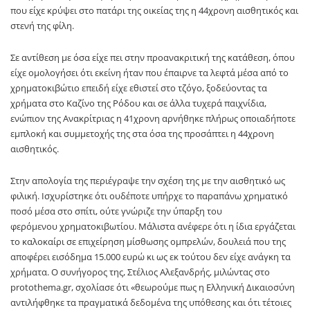
που είχε κρύψει στο πατάρι της οικείας της η 44χρονη αισθητικός και
στενή της φίλη.
Σε αντίθεση με όσα είχε πει στην προανακριτική της κατάθεση, όπου
είχε ομολογήσει ότι εκείνη ήταν που έπαιρνε τα λεφτά μέσα από το
χρηματοκιβώτιο επειδή είχε εθιστεί στο τζόγο, ξοδεύοντας τα
χρήματα στο Καζίνο της Ρόδου και σε άλλα τυχερά παιχνίδια,
ενώπιον της Ανακρίτριας η 41χρονη αρνήθηκε πλήρως οποιαδήποτε
εμπλοκή και συμμετοχής της στα όσα της προσάπτει η 44χρονη
αισθητικός.
Στην απολογία της περιέγραψε την σχέση της με την αισθητικό ως
φιλική. Ισχυρίστηκε ότι ουδέποτε υπήρχε το παραπάνω χρηματικό
ποσό μέσα στο σπίτι, ούτε γνώριζε την ύπαρξη του
φερόμενου χρηματοκιβωτίου. Μάλιστα ανέφερε ότι η ίδια εργάζεται
το καλοκαίρι σε επιχείρηση μίσθωσης ομπρελών, δουλειά που της
αποφέρει εισόδημα 15.000 ευρώ κι ως εκ τούτου δεν είχε ανάγκη τα
χρήματα. Ο συνήγορος της, Στέλιος Αλεξανδρής, μιλώντας στο
protothema.gr, σχολίασε ότι «θεωρούμε πως η Ελληνική Δικαιοσύνη
αντιλήφθηκε τα πραγματικά δεδομένα της υπόθεσης και ότι τέτοιες