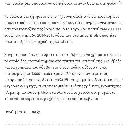
κατηγορίες δεν μπορούν να οδηγήσουν έναν άνθρωπο στη φυλακή».
Το δικαστήριο ζήτησε από την 44χρονη αισθητικό να προσκομίσει
αποδεικτικά στοιχεία που αποδεικνύουν ότι πράγματι έγινε ανάληψη
από τον τραπεζικό της λογαριασμό του αρχικού ποσού των 200.000
ευρώ, την περίοδο 2014-2015 λόγω των capital controls όπως είχε
υποστηρίξει στην αρχική της κατάθεση.
Χρήματα που όπως ισχυρίζεται είχε κρύψει σε ένα χρηματοκιβώτιο,
το οποίο ήταν τοποθετημένο στο πατάρι του σπιτιού της. Εκεί έβαζε
και τα χρήματα που λάμβανε από τον πρώην σύζυγο της ως
διατροφή, ήτοι 1.000 ευρώ το μήνα. Σύμφωνα πάντα με τους
ισχυρισμούς της, είχε δώσει το κλειδί του χρηματοκιβωτίου και στην
41χρονη φίλη της για να αποταμιεύει δικά της χρήματα, έχοντας της
πλήρη εμπιστοσύνη. Μάλιστα όλα αυτά τα χρόνια δεν μπήκε στο
κόπο να τσεκάρει το περιεχόμενο του χρηματοκιβωτίου.
Πηγή: protothema.gr