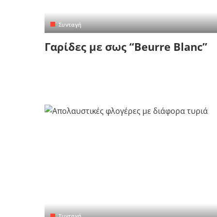
Κρήτη
Πελοπόννησος
Κυκλάδες
Συνταγή
Πελοπόννησος
Γαρίδες με σως “Beurre Blanc”
Συνταγή