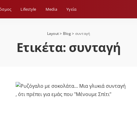
όσμος
Lifestyle
Media
Yγεία
Layout
>
Blog
>
συνταγή
Ετικέτα:
συνταγή