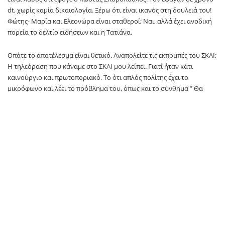
dt, χωρίς καμία δικαιολογία. Ξέρω ότι είναι ικανός στη δουλειά του!
Φώτης- Μαρία και Ελεονώρα είναι σταθεροί; Ναι, αλλά έχει ανοδική
πορεία το δελτίο ειδήσεων και η Τατιάνα.
Οπότε το αποτέλεσμα είναι θετικό. Αναπολείτε τις εκπομπές του ΣΚΑΙ;
Η τηλεόραση που κάναμε στο ΣΚΑΙ μου λείπει. Γιατί ήταν κάτι
καινούργιο και πρωτοποριακό. Το ότι απλός πολίτης έχει το
μικρόφωνο και λέει το πρόβλημα του, όπως και το σύνθημα ” Θα
φωνάξω στον ΣΚΑΙ”, εμένα μου άρεσε! Θα φεύγατε από το ΣΤΑΡ; Είναι
τέτοιοι οι δεσμοί μου με την οικογένεια Βαρδινογιάννη και μετά την
περιπέτεια της υγείας μου δεν θέλω. Δεν πουλάω τους ανθρώπους.
Τελεία και παύλα. Εδώ θα τελειώσω την καριέρα μου!
TAGS:
star
Διευθυντής Ειδήσεων και Ενημέρωσης
κοινωνία
οραμα
Σταμάτης Μαλέλης