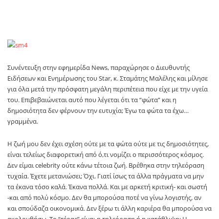
Συνέντευξη στην εφημερίδα News, παραχώρησε ο Διευθυντής
Ειδήσεων και Ενημέρωσης του Star, κ. Σταμάτης Μαλέλης και μίλησε
για όλα μετά την πρόσφατη μεγάλη περιπέτεια που είχε με την υγεία
του. Επιβεβαιώνεται αυτό που λέγεται ότι τα “φώτα” και η
δημοσιότητα δεν φέρνουν την ευτυχία; Έγω τα φώτα τα έχω…
γραμμένα.
Η ζωή μου δεν έχει σχέση ούτε με τα φώτα ούτε με τις δημοσιότητες,
είναι τελείως διαφορετική από ό,τι νομίζει ο περισσότερος κόσμος.
Δεν είμαι celebrity ούτε κάνω τέτοια ζωή. Βρέθηκα στην τηλεόραση
τυχαία. Έχετε μετανιώσει; Όχι. Γιατί ίσως τα άλλα πράγματα να μην
τα έκανα τόσο καλά. Έκανα πολλά. Και με αρκετή κριτική- και σωστή
-και από πολύ κόσμο. Δεν θα μπορούσα ποτέ να γίνω λογιστής, αν
και σπούδαζα οικονομικά. Δεν ξέρω τι άλλη καριέρα θα μπορούσα να
ακολουθήσω. Το “τέρας” είναι η τηλεόραση ή η κατάθλιψη; Η