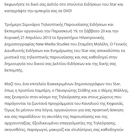
Εκφωνήστε το δικό σας Δελτίο στο στούντιο Ειδήσεων του Star και
καταγράψτε την εμπειρία σας σε DVD!
Τριήμερο Σεμινάριο Τηλεοπτικής Παρουσίασης Ειδήσεων και
Εκπομπών οργανώνει την Παρασκευή 19, το Σάββατο 20 και την
Κυριακή 21 Απριλίου 2013 το Εργαστήριο Ηλεκτρονικής
Δημοσιογραφίας New Media Studies του Σταμάτη Μαλέλη. Ο Γενικός
Διευθυντής Ειδήσεων και Ενημέρωσης του Star σας αποκαλύπτει τα
μυστικά της τηλεοπτικής παρουσίασης και σας καθοδηγεί στην
δημιουργία του δικού σας Δελτίου Ειδήσεων και της δικής σας
Εκπομπής.
Μαζί του, ένα επιτελείο διακεκριμένων δημοσιογράφων του Star,
όπως η Χριστίνα Λαμπίρη, ο Παναγιώτης Στάθης και ο Θέμης Μάλλης,
σας ξεναγούν στον κόσμο της Τηλεόρασης και στους χώρους που
παράγονται τα ζωντανά προγράμματα του Καναλιού της Κηφισιάς.
Όμως δε μένουν στα λόγια, οργανώνουν για σας πρακτική άσκηση
και σας παραδίδουν τη σκυτάλη της παρουσίασης και της
αρχισυνταξίας. Εξειδικευμένοι επαγγελματίες της Τηλεόρασης,
σκηνοθέτες, παραγωγοί, μακιγιέζ και στυλίστριες σας καθοδηγούν