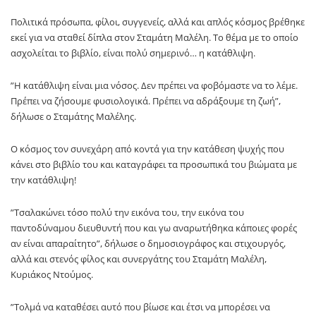
Πολιτικά πρόσωπα, φίλοι, συγγενείς, αλλά και απλός κόσμος βρέθηκε
εκεί για να σταθεί δίπλα στον Σταμάτη Μαλέλη. Το θέμα με το οποίο
ασχολείται το βιβλίο, είναι πολύ σημερινό… η κατάθλιψη.
”Η κατάθλιψη είναι μια νόσος. Δεν πρέπει να φοβόμαστε να το λέμε.
Πρέπει να ζήσουμε φυσιολογικά. Πρέπει να αδράξουμε τη ζωή”,
δήλωσε ο Σταμάτης Μαλέλης.
Ο κόσμος τον συνεχάρη από κοντά για την κατάθεση ψυχής που
κάνει στο βιβλίο του και καταγράφει τα προσωπικά του βιώματα με
την κατάθλιψη!
”Τσαλακώνει τόσο πολύ την εικόνα του, την εικόνα του
παντοδύναμου διευθυντή που και γω αναρωτήθηκα κάποιες φορές
αν είναι απαραίτητο”, δήλωσε ο δημοσιογράφος και στιχουργός,
αλλά και στενός φίλος και συνεργάτης του Σταμάτη Μαλέλη,
Κυριάκος Ντούμος.
”Τολμά να καταθέσει αυτό που βίωσε και έτσι να μπορέσει να