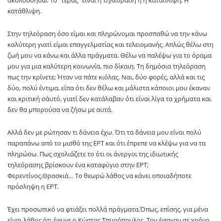
κατάθλιψη.
Στην τηλεόραση όσο είμαι και πληρώνομαι προσπαθώ να την κάνω
καλύτερη γιατί είμαι επαγγελματίας και τελειομανής. Απλώς θέλω στη
ζωή μου να κάνω και άλλα πράγματα. Θέλω να παλέψω για το όραμα
μου για μια καλύτερη κοινωνία, πιο δίκαιη. Τη δημόσια τηλεόραση
πως την κρίνετε; Ήταν να πάτε κιόλας. Ναι, δύο φορές, αλλά και τις
δύο, πολύ έντιμα, είπα ότι δεν θέλω και μάλιστα κάποιοι μου έκαναν
και κριτική σ΄αυτό, γιατί δεν κατάλαβαν ότι είναι λίγα τα χρήματα και
δεν θα μπορούσα να ζήσω με αυτά.
Αλλά δεν με ρώτησαν τι δάνεια έχω. Ότι τα δάνεια μου είναι πολύ
παραπάνω από το μισθό της ΕΡΤ και ότι έπρεπε να κλέψω για να τα
πληρώσω. Πως σχολιάζετε το ότι οι άνεργοι της ιδιωτικής
τηλεόρασης βρίσκουν ένα καταφύγιο στην ΕΡΤ;
Φερεντίνος,Θρασκιά… Το θεωρώ λάθος να κάνει οποιαδήποτε
πρόσληψη η ΕΡΤ.
Έχει προσωπικό να φτιάξει πολλά πράγματα.Όπως, επίσης, για μένα
είναι λάθος ότι έφυγε ο Κώστας Σπυρόπουλος. Τον έφαγαν σε χρόνο