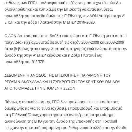
ευθύνης των ΕΠΣ.Η ποδοσφαιρική σεζόν σε ερασιτεχνικό επίπεδο
ολοκληρώθηκε και τυπικά,με την Επισκοπή να αναδεικνύεται
πρωταθλήτρια στον 8ο όμιλο της Γ’ Εθνικής,τον ΑΟΝ Αστέρα στην Α’
ΕΠΣΡ και την Δόξα Πλατανέ στην Β’ ΕΠΣΡ 2019-2020.
Ο ΑΟΝ Αστέρας και με τη βούλα επιστρέφει στη Γ’ Εθνική μετά από 11
παιχνίδια (είχε αγωνιστεί σε αυτή τις σεζόν 2007-2008 και 2008-2009
όταν βεβαίως ήταν επαγγελματική κατηγορία),ενώ ενώ αυτόματα την
άνοδό της στην Α’ ΕΠΣΡ κέρδισε και η Δόξα Πλατανέ ως
πρωταθλήτρια Β’ ΕΠΣΡ.
ΔΕΔΟΜΕΝΗ Η ΑΝΟΔΟΣ ΤΗΣ ΕΠΙΣΚΟΠΗΣ,Η ΠΑΡΑΜΟΝΗ ΤΟΥ
ΡΕΘΥΜΝΙΑΚΟΥ,ΑΛΛΑ ΚΑΙ Η ΣΥΓΚΡΟΤΗΣΗ ΤΟΥ ΚΡΗΤΙΚΟΥ ΟΜΙΛΟΥ
ΑΠΟ 16 ΟΜΑΔΕΣ ΤΗΝ ΕΠΟΜΕΝΗ ΣΕΖΟΝ.
Πάντως η ανακοίνωση της ΕΠΟ δεν προχώρησε σε περισσότερες
διευκρινήσεις για το τι θα ισχύσει με προβιβασμό και υποβιβασμό
στη Γ’ Εθνική.Όπως χαρακτηριστικά αναφέρεται στην επίσημη
ανακοίνωση της ΕΠΟ για την άνοδο της Επισκοπής στη Football
League,την οριστική παραμονή του Ρεθυμνιακού αλλά και την άνοδο