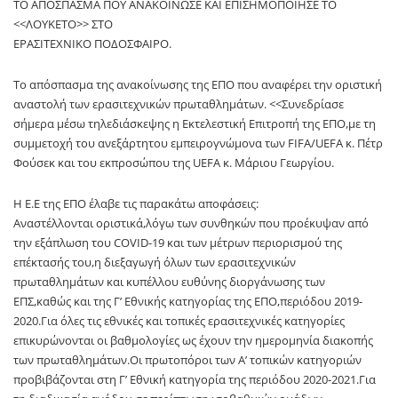
ΤΟ ΑΠΟΣΠΑΣΜΑ ΠΟΥ ΑΝΑΚΟΙΝΩΣΕ ΚΑΙ ΕΠΙΣΗΜΟΠΟΙΗΣΕ ΤΟ
<<ΛΟΥΚΕΤΟ>> ΣΤΟ
ΕΡΑΣΙΤΕΧΝΙΚΟ ΠΟΔΟΣΦΑΙΡΟ.
Το απόσπασμα της ανακοίνωσης της ΕΠΟ που αναφέρει την οριστική
αναστολή των ερασιτεχνικών πρωταθλημάτων. <<Συνεδρίασε
σήμερα μέσω τηλεδιάσκεψης η Εκτελεστική Επιτροπή της ΕΠΟ,με τη
συμμετοχή του ανεξάρτητου εμπειρογνώμονα των FIFA/UEFA κ. Πέτρ
Φούσεκ και του εκπροσώπου της UEFA κ. Μάριου Γεωργίου.
Η Ε.Ε της ΕΠΟ έλαβε τις παρακάτω αποφάσεις:
Αναστέλλονται οριστικά,λόγω των συνθηκών που προέκυψαν από
την εξάπλωση του COVID-19 και των μέτρων περιορισμού της
επέκτασής του,η διεξαγωγή όλων των ερασιτεχνικών
πρωταθλημάτων και κυπέλλου ευθύνης διοργάνωσης των
ΕΠΣ,καθώς και της Γ’ Εθνικής κατηγορίας της ΕΠΟ,περιόδου 2019-
2020.Για όλες τις εθνικές και τοπικές ερασιτεχνικές κατηγορίες
επικυρώνονται οι βαθμολογίες ως έχουν την ημερομηνία διακοπής
των πρωταθλημάτων.Οι πρωτοπόροι των Α’ τοπικών κατηγοριών
προβιβάζονται στη Γ’ Εθνική κατηγορία της περιόδου 2020-2021.Για