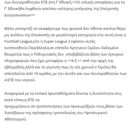
των δευτεραθλητών ΕΠΣ στη Γ’ Εθνική,<<Οι τελικές αποφάσεις για τη
Γ’ Εθνικήθα ληφθούν κατόπιν νεότερης εισήγησης της Επιτροπής
Διοργανώσεων>>
Βάσει ρεπορτάζ να αναφέρουμε πως φυσικά δεν τίθεται κανένα θέμα
μη ανόδου της Επισκοπής σε μεγαλύτερη κατηγορία είτε αυτή είναι η
Football League,είτε η Super League 2 εφόσον αυτές
ενοποιηθούν.Παράλληλα,σε επίπεδο Κρητικού Ομίλου δεδομένο
θεωρείται πως ο Ρεθυμνιακός δεν υποβιβάζεται βάση των έγκυρων
πληροφοριών που έχει μεταφέρει η <<Κ.Ε.>> από την αρχή της
εβδομάδας,αλλά και το γεγονός πως τη νέα χρονιά ο Όμιλος θα
αποτελείται από 16 ομάδες με την άνοδο και των δευτεραθλητών των
4 ΕΠΣ του νησιού.
Αναφορικά με τα τοπικά πρωταθλήματα δίνεται η δυνατότητα στις
κατά τόπους ΕΠΣ να
προχωρήσουν σε τροποποιήσεις των προκυρήξεών τους,βάσει των
διατάξεεων της πρόσφατης τροπολογίας του Υφυπουργού
Αθλητισμού.