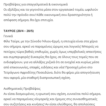
Προβλέψεις για επαγγελματικά & οικονομικά
Οι εξελίξεις και τα γεγονότα μέσα στον εργασιακό τομέα, ωφελούν
πολύ την πρόοδο σου! Κάθε οικονομική σου δραστηριότητα ή
απόφαση σήμερα, θα έχει επιτυχία.
ΤΑΥΡΟΣ (20/4 – 20/5)
Γενικά
Φίλε Ταύρε, με την Σύνοδο Ήλιου-Ερμή, η επιτυχία είναι στα χέρια
σου σήμερα, αρκεί να παραμείνεις ώριμος και λογικός! Μπορείς να
πετύχεις τώρα βαθιές επιθυμίες, χωρίς όμως υπερβολικές απαιτήσεις
και συμπεριφορές! Ευκαιρίες θα έχεις, σε όλους τους τομείς που σε
ενδιαφέρουν, για να αλλάξεις ριζικά ότι σε ενοχλεί και κυρίως μέσα
από επικοινωνίες, επαφές, ειδήσεις και νέα! Προσοχή μόνο στο
Τετράγωνο Αφροδίτης-Ποσειδώνα, διότι θα φέρει μία απογοήτευση
που αφορά, μία σταθερή διαπροσωπική σχέση.
Αισθηματικές Προβλέψεις
Αν είσαι δεσμευμένος, η ερωτική σου σχέση, ευνοείται πολύ σήμερα,
αρκεί να παραμείνεις ολιγαρκής και ήρεμος στις συναισθηματικές
σου συζητήσεις και κινήσεις! Αν είσαι ελεύθερος, θα απολαύσεις