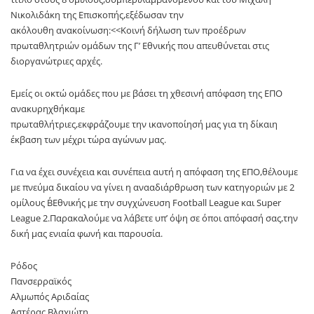
Νικολιδάκη της Επισκοπής,εξέδωσαν την
ακόλουθη ανακοίνωση:<<Κοινή δήλωση των προέδρων
πρωταθλητριών ομάδων της Γ’ Εθνικής που απευθύνεται στις
διοργανώτριες αρχές.
Εμείς οι οκτώ ομάδες που με βάσει τη χθεσινή απόφαση της ΕΠΟ
ανακυρηχθήκαμε
πρωταθλήτριες,εκφράζουμε την ικανοποίησή μας για τη δίκαιη
έκβαση των μέχρι τώρα αγώνων μας.
Για να έχει συνέχεια και συνέπεια αυτή η απόφαση της ΕΠΟ,θέλουμε
με πνεύμα δικαίου να γίνει η ανααδιάρθρωση των κατηγοριών με 2
ομίλους Β΄Εθνικής με την συγχώνευση Football League και Super
League 2.Παρακαλούμε να λάβετε υπ’ όψη σε όποι απόφασή σας,την
δική μας ενιαία φωνή και παρουσία.
Ρόδος
Πανσερραϊκός
Αλμωπός Αριδαίας
Αστέρας Βλαχιώτη