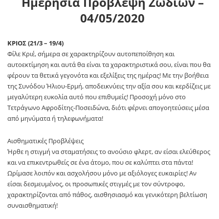
Ημερήσια Πρόβλεψη Ζωδίων –
04
/05/2020
ΚΡΙΟΣ (21/3 – 19/4)
Φίλε Κριέ, σήμερα σε χαρακτηρίζουν αυτοπεποίθηση και
αυτοεκτίμηση και αυτά θα είναι τα χαρακτηριστικά σου, είναι που θα
φέρουν τα θετικά γεγονότα και εξελίξεις της ημέρας! Με την βοήθεια
της Συνόδου Ήλιου-Ερμή, αποδεικνύεις την αξία σου και κερδίζεις με
μεγαλύτερη ευκολία αυτό που επιθυμείς! Προσοχή μόνο στο
Τετράγωνο Αφροδίτης-Ποσειδώνα, διότι φέρνει απογοητεύσεις μέσα
από μηνύματα ή τηλεφωνήματα!
Αισθηματικές Προβλέψεις
Ήρθε η στιγμή να σταματήσεις το ανούσιο φλερτ, αν είσαι ελεύθερος
και να επικεντρωθείς σε ένα άτομο, που σε καλύπτει στα πάντα!
Ωρίμασε λοιπόν και ασχολήσου μόνο με αξιόλογες ευκαιρίες! Αν
είσαι δεσμευμένος, οι προσωπικές στιγμές με τον σύντροφο,
χαρακτηρίζονται από πάθος, αισθησιασμό και γενικότερη βελτίωση
συναισθηματική!