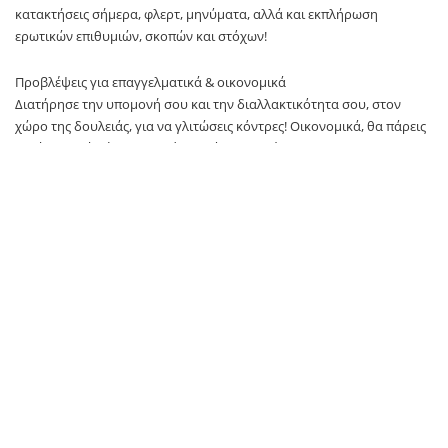
κατακτήσεις σήμερα, φλερτ, μηνύματα, αλλά και εκπλήρωση
ερωτικών επιθυμιών, σκοπών και στόχων!
Προβλέψεις για επαγγελματικά & οικονομικά
Διατήρησε την υπομονή σου και την διαλλακτικότητα σου, στον
χώρο της δουλειάς, για να γλιτώσεις κόντρες! Οικονομικά, θα πάρεις
μεγάλη χαρά σήμερα, με μία απρόσμενη εξέλιξη!
ΔΙΔΥΜΟΣ (21/5 – 21/6)
Γενικά
Φίλε Δίδυμε, σήμερα θα φτιάξεις σίγουρα την διάθεση σου,
αποκαθιστώντας την ηρεμία και την σιγουριά σου με ανακουφιστικό
τρόπο! Η Σύνοδος Ήλιου-Ερμή, σε σώζει τελευταία στιγμή, από
δύσκολες και δυσάρεστες καταστάσεις ή συγκυρίες! Να έχεις άφοβα
εμπιστοσύνη στο ένστικτο σου, αλλά και στον ίδιο σου τον εαυτό και
δεν θα χάσεις! Παρασκηνιακές επαφές, ευνοούνται! Προσοχή μόνο
στο Τετράγωνο Αφροδίτης-Ποσειδώνα, που σε παρασύρει σε
εξιδανικεύσεις!
Αισθηματικές Προβλέψεις