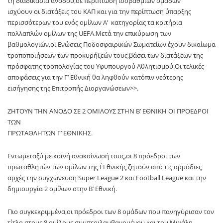
τη διαδικασία ανόδου,σε περίπτωση ισοβαθμιών ομάδων
ισχύουν οι διατάξεις του ΚΑΠ και για την περίπτωση ύπαρξης
περισσότερων του ενός ομίλων Α’ κατηγορίας τα κριτήρια
πολλαπλών ομίλων της UEFA.Μετά την επικύρωση των
βαθμολογιών,οι Ενώσεις Ποδοσφαιρικών Σωματείων έχουν δικαίωμα
τροποποιήσεων των προκυρήξεών τους,βάσει των διατάξεων της
πρόσφατης τροπολογίας του Υφυπουργού Αθλητισμού.Οι τελικές
αποφάσεις για την Γ’ Εθνική θα ληφθούν κατόπιν νεότερης
εισήγησης της Επιτροπής Διοργανώσεων>>.
ΖΗΤΟΥΝ ΤΗΝ ΑΝΟΔΟ ΣΕ 2 ΟΜΙΛΟΥΣ ΣΤΗΝ Β’ ΕΘΝΙΚΗ ΟΙ ΠΡΟΕΔΡΟΙ
ΤΩΝ
ΠΡΩΤΑΘΛΗΤΩΝ Γ’ ΕΘΝΙΚΗΣ.
Εντωμεταξύ με κοινή ανακοίνωσή τους,οι 8 πρόεδροι των
πρωταθλητών των ομίλων της Γ΄Εθνικής ζητούν από τις αρμόδιες
αρχές την συγχώνευση Super League 2 και Football League και την
δημιουργία 2 ομίλων στην Β’ Εθνική.
Πιο συγκεκριμμένα,οι πρόεδροι των 8 ομάδων που πανηγύρισαν τον
τίτλο στους 8 ομίλους,συμπεριλαμβανομένου και του Μιχάλη