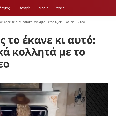
όσμος
Lifestyle
Media
Yγεία
ό: Χόρεψε αισθησιακά κολλητά με το τζάκι – Δείτε βίντεο
 το έκανε κι αυτό:
ά κολλητά με το
εο