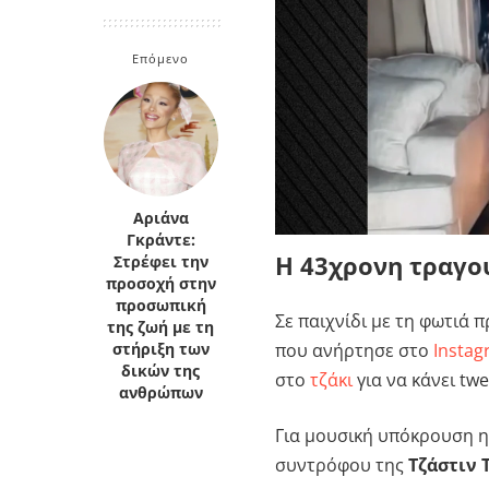
Κρήτη
Πελοπόννησος
Κυκλάδες
Επόμενο
Πελοπόννησος
Αριάνα
Γκράντε:
Η 43χρονη τραγου
Στρέφει την
προσοχή στην
προσωπική
Σε παιχνίδι με τη φωτιά 
της ζωή με τη
που ανήρτησε στο
Insta
στήριξη των
δικών της
στο
τζάκι
για να κάνει tw
ανθρώπων
Για μουσική υπόκρουση η
συντρόφου της
Τζάστιν 