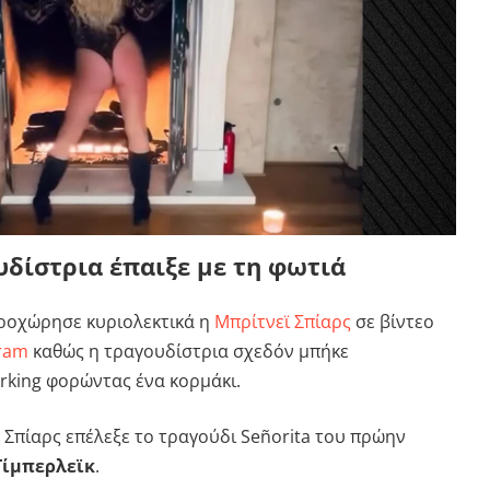
δίστρια έπαιξε με τη φωτιά
προχώρησε κυριολεκτικά η
Μπρίτνεϊ Σπίαρς
σε βίντεο
gram
καθώς η τραγουδίστρια σχεδόν μπήκε
erking φορώντας ένα κορμάκι.
 Σπίαρς επέλεξε το τραγούδι Señorita του πρώην
Τίμπερλεϊκ
.