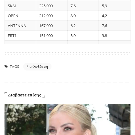
SKAI
225.000
7,6
5,9
OPEN
212.000
8,0
4,2
ANTENNA
167.000
6,2
7,6
ERT1
151.000
5,9
3,8
TAGS:
τηλεθέαση
Διαβάστε επίσης