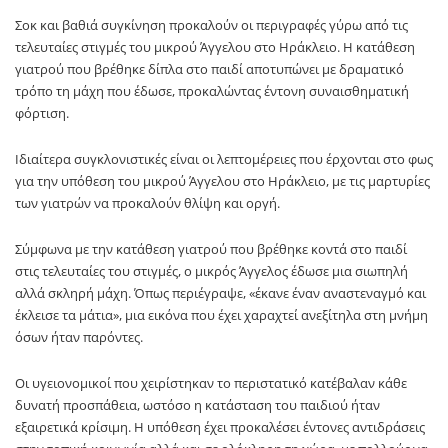
Σοκ και βαθιά συγκίνηση προκαλούν οι περιγραφές γύρω από τις
τελευταίες στιγμές του μικρού Άγγελου στο
Ηράκλειο
. Η κατάθεση
γιατρού που βρέθηκε δίπλα στο παιδί αποτυπώνει με δραματικό
τρόπο τη μάχη που έδωσε, προκαλώντας έντονη συναισθηματική
φόρτιση.
Ιδιαίτερα συγκλονιστικές είναι οι λεπτομέρειες που έρχονται στο φως
για την υπόθεση του μικρού Άγγελου στο
Ηράκλειο
, με τις μαρτυρίες
των γιατρών να προκαλούν θλίψη και οργή.
Σύμφωνα με την κατάθεση γιατρού που βρέθηκε κοντά στο παιδί
στις τελευταίες του στιγμές, ο μικρός Άγγελος έδωσε μια σιωπηλή
αλλά σκληρή μάχη. Όπως περιέγραψε, «έκανε έναν αναστεναγμό και
έκλεισε τα μάτια», μια εικόνα που έχει χαραχτεί ανεξίτηλα στη μνήμη
όσων ήταν παρόντες.
Οι υγειονομικοί που χειρίστηκαν το περιστατικό κατέβαλαν κάθε
δυνατή προσπάθεια, ωστόσο η κατάσταση του παιδιού ήταν
εξαιρετικά κρίσιμη. Η υπόθεση έχει προκαλέσει έντονες αντιδράσεις