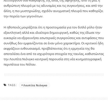
λειτουργούν σαν καθρέφτης της ίδιας της αφήγησης: από τη μία, η
ανθρώπινη πλευρά με τις αδυναμίες και τις συγκινήσεις, και από την
άλλη, η πιο μυστηριώδης, σχεδόν αινιγματική πλευρά που καθορίζει
την πορεία των γεγονότων.
Η ηθοποιός μοιράζεται ότι η προετοιμασία για τον διπλό ρόλο ήταν
εξαντλητική αλλά και ιδιαίτερα δημιουργική, καθώς της έδωσε την
ευκαιρία να εξερευνήσει εσωτερικές συγκρούσεις και αντιφάσεις που
συνήθως δεν εμφανίζονται σε έναν μόνο χαρακτήρα. Οι κριτικοί ήδη
εκφράζουν ενθουσιασμό, προβλέποντας ότι η ερμηνεία της θα
αποτελέσει ένα από τα ισχυρότερα στοιχεία της ταινίας, καθιστώντας
την Λουπίτα Νιόνγκο κεντρική παρουσία στη νέα κινηματογραφική
περιπέτεια του Νόλαν.
TAGS:
Λουπίτα Νιόνγκο