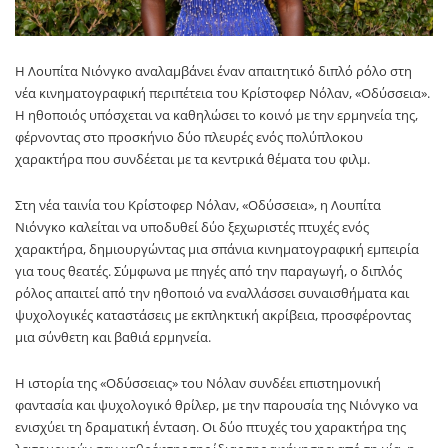
Η Λουπίτα Νιόνγκο αναλαμβάνει έναν απαιτητικό διπλό ρόλο στη
νέα κινηματογραφική περιπέτεια του Κρίστοφερ Νόλαν, «Οδύσσεια».
Η ηθοποιός υπόσχεται να καθηλώσει το κοινό με την ερμηνεία της,
φέρνοντας στο προσκήνιο δύο πλευρές ενός πολύπλοκου
χαρακτήρα που συνδέεται με τα κεντρικά θέματα του φιλμ.
Στη νέα ταινία του Κρίστοφερ Νόλαν, «Οδύσσεια», η Λουπίτα
Νιόνγκο καλείται να υποδυθεί δύο ξεχωριστές πτυχές ενός
χαρακτήρα, δημιουργώντας μια σπάνια κινηματογραφική εμπειρία
για τους θεατές. Σύμφωνα με πηγές από την παραγωγή, ο διπλός
ρόλος απαιτεί από την ηθοποιό να εναλλάσσει συναισθήματα και
ψυχολογικές καταστάσεις με εκπληκτική ακρίβεια, προσφέροντας
μια σύνθετη και βαθιά ερμηνεία.
Η ιστορία της «Οδύσσειας» του Νόλαν συνδέει επιστημονική
φαντασία και ψυχολογικό θρίλερ, με την παρουσία της Νιόνγκο να
ενισχύει τη δραματική ένταση. Οι δύο πτυχές του χαρακτήρα της