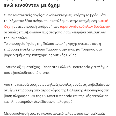
ενώ κινούνταν με όχημ
Οι παλαιστινιακές αρχές ανακοίνωσαν χθες Τετάρτη το βράδυ ότι
τουλάχιστον δέκα άνθρωποι σκοτώθηκαν στην κατεχόμενη
Δυτική
Όχθη
σε αεροπορική επιδρομή των
ισραηλινών ενόπλων δυνάμεων
,
οι οποίες επιβεβαίωσαν πως στοχοποίησαν «πυρήνα οπλισμένων
τρομοκρατών».
Το υπουργείο Υγείας της Παλαιστινιακής Αρχής ανέφερε πως η
επιδρομή έπληξε το χωριό Ταμούν, στην επαρχία Τούμπας, στο
βόρειο τμήμα της κατεχόμενης Δυτικής Όχθης.
Τοπικός αξιωματούχος μίλησε στο Γαλλικό Πρακτορείο για πλήγμα
που εξαπολύθηκε από drone.
Από την πλευρά τους οι ισραηλινές ένοπλες δυνάμεις επιβεβαίωσαν
ότι έγινε επιδρομή από αεροσκάφος της Πολεμικής Αεροπορίας στη
βάση πληροφοριών της Σιν Μπετ (υπηρεσία εσωτερικής ασφαλείας
και πληροφοριών). Δεν έδωσαν απολογισμό.
Με ανακοίνωσή του, το παλαιστινιακό ισλαμιστικό κίνημα Χαμάς