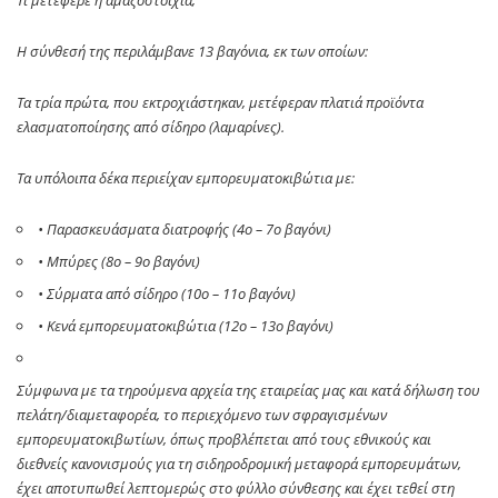
Η σύνθεσή της περιλάμβανε 13 βαγόνια, εκ των οποίων:
Τα τρία πρώτα, που εκτροχιάστηκαν, μετέφεραν πλατιά προϊόντα
ελασματοποίησης από σίδηρο (λαμαρίνες).
Τα υπόλοιπα δέκα περιείχαν εμπορευματοκιβώτια με:
• Παρασκευάσματα διατροφής (4ο – 7ο βαγόνι)
• Μπύρες (8ο – 9ο βαγόνι)
• Σύρματα από σίδηρο (10ο – 11ο βαγόνι)
• Κενά εμπορευματοκιβώτια (12ο – 13ο βαγόνι)
Σύμφωνα με τα τηρούμενα αρχεία της εταιρείας μας και κατά δήλωση του
πελάτη/διαμεταφορέα, το περιεχόμενο των σφραγισμένων
εμπορευματοκιβωτίων, όπως προβλέπεται από τους εθνικούς και
διεθνείς κανονισμούς για τη σιδηροδρομική μεταφορά εμπορευμάτων,
έχει αποτυπωθεί λεπτομερώς στο φύλλο σύνθεσης και έχει τεθεί στη