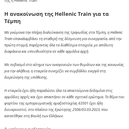
της η Hellenic Train
Η ανακοίνωση της Hellenic Train για τα
Τέμπη
Με γνώμονα την πλήρη διαλεύκανση της τραγωδίας στα Τέμπη, η Hellenic
Train επαναλαμβάνει τη σταθερή της δέσμευση για συνεργασία, από την
πρώτη στιγμή, παρέχοντας όλα τα διαθέσιμα στοιχεία, με απόλυτη
διαφάνεια και υπευθυνότητα σε κάθε αρμόδια αρχή.
Με σεβασμό στο αίτημα των οικογενειών των θυμάτων και της κοινωνίας
για την αλήθεια, η εταιρεία συνεχίζει να συμβάλλει ενεργά στη
διερεύνηση της υπόθεσης.
Η εταιρεία έχει ήδη παραδώσει όλα τα απαιτούμενα δεδομένα στις
αρμόδιες αρχές και έχει απαντήσει σε κάθε σχετικό ερώτημα. Το θέμα του
φορτίου της εμπορευματικής αμαξοστοιχίας 63501 έχει ήδη
διευκρινιστεί, στο πλαίσιο της Ερώτησης 2506/03.03.2023, που
κατατέθηκε στη Βουλή των Ελλήνων.
Τι μετέφερε η αμαξοστοιχία;