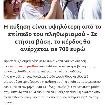
Η αύξηση είναι υψηλότερη από το
επίπεδο του πληθωρισμού – Σε
ετήσια βάση, το κέρδος θα
ανέρχεται σε 700 ευρώ
Την επίτευξη συμφωνίας με τα
συνδικάτα,
για νέα αύξηση
του
κατώτατου μισθού
κατά 4,4% ανακοίνωσε η κυβέρνηση της
Ισπανίας. Αντίθετοι με την απόφαση είναι οι εργοδότες.
Από την αύξηση υπολογίζεται ότι θα ωφεληθούν σχεδόν 2,5
εκατομμύρια εργαζόμενοι. Η αύξηση αυτή, η οποία αντιστοιχεί σε 50
ευρώ μεικτά τον μήνα – για 14 μήνες – ανεβάζει τον κατώτατο μισθό
στην Ισπανία στα 1.184 ευρώ μεικτά. Η αύξηση είναι υψηλότερη από
το επίπεδο του πληθωρισμού, ο οποίος ανήλθε πέρυσι σε 2,8% στην
Ισπανία.