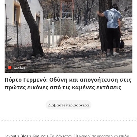
Ελλάδα
Πόρτο Γερμενό: Οδύνη και απογοήτευση στις
πρώτες εικόνες από τις καμένες εκτάσεις
Διαβαστε περισσοτερα
Layout
>
Blog
>
Κόσμος
>
Τουλάχιστον 10 νεκροί σε αεροπορική επιδρομή του Ισραήλ στη Δυτική Όχθη