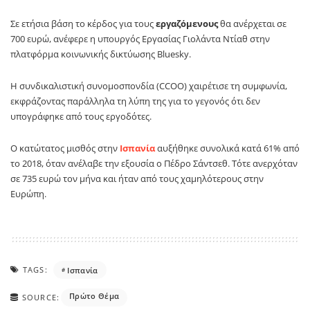
Σε ετήσια βάση το κέρδος για τους
εργαζόμενους
θα ανέρχεται σε
700 ευρώ, ανέφερε η υπουργός Εργασίας Γιολάντα Ντίαθ στην
πλατφόρμα κοινωνικής δικτύωσης Bluesky.
Η συνδικαλιστική συνομοσπονδία (CCOO) χαιρέτισε τη συμφωνία,
εκφράζοντας παράλληλα τη λύπη της για το γεγονός ότι δεν
υπογράφηκε από τους εργοδότες.
Ο κατώτατος μισθός στην
Ισπανία
αυξήθηκε συνολικά κατά 61% από
το 2018, όταν ανέλαβε την εξουσία ο Πέδρο Σάντσεθ. Τότε ανερχόταν
σε 735 ευρώ τον μήνα και ήταν από τους χαμηλότερους στην
Ευρώπη.
TAGS:
Ισπανία
Πρώτο Θέμα
SOURCE: