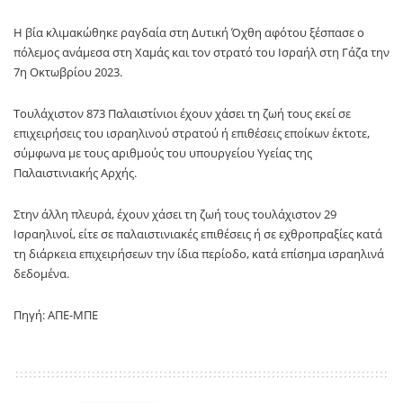
Η βία κλιμακώθηκε ραγδαία στη Δυτική Όχθη αφότου ξέσπασε ο
πόλεμος ανάμεσα στη Χαμάς και τον στρατό του Ισραήλ στη Γάζα την
7η Οκτωβρίου 2023.
Τουλάχιστον 873 Παλαιστίνιοι έχουν χάσει τη ζωή τους εκεί σε
επιχειρήσεις του ισραηλινού στρατού ή επιθέσεις εποίκων έκτοτε,
σύμφωνα με τους αριθμούς του υπουργείου Υγείας της
Παλαιστινιακής Αρχής.
Στην άλλη πλευρά, έχουν χάσει τη ζωή τους τουλάχιστον 29
Ισραηλινοί, είτε σε παλαιστινιακές επιθέσεις ή σε εχθροπραξίες κατά
τη διάρκεια επιχειρήσεων την ίδια περίοδο, κατά επίσημα ισραηλινά
δεδομένα.
Πηγή: ΑΠΕ-ΜΠΕ