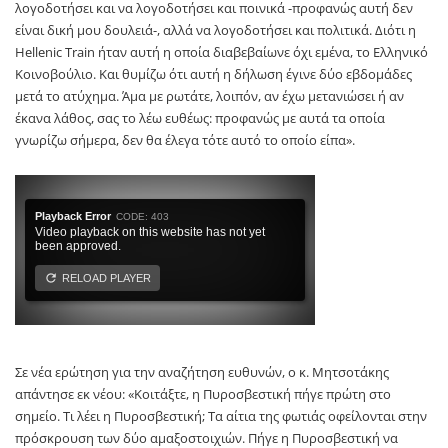
λογοδοτήσει και να λογοδοτήσει και ποινικά -προφανώς αυτή δεν
είναι δική μου δουλειά-, αλλά να λογοδοτήσει και πολιτικά. Διότι η
Hellenic Train ήταν αυτή η οποία διαβεβαίωνε όχι εμένα, το Ελληνικό
Κοινοβούλιο. Και θυμίζω ότι αυτή η δήλωση έγινε δύο εβδομάδες
μετά το ατύχημα. Άμα με ρωτάτε, λοιπόν, αν έχω μετανιώσει ή αν
έκανα λάθος, σας το λέω ευθέως: προφανώς με αυτά τα οποία
γνωρίζω σήμερα, δεν θα έλεγα τότε αυτό το οποίο είπα».
Σε νέα ερώτηση για την αναζήτηση ευθυνών, ο κ. Μητσοτάκης
απάντησε εκ νέου: «Κοιτάξτε, η Πυροσβεστική πήγε πρώτη στο
σημείο. Τι λέει η Πυροσβεστική; Τα αίτια της φωτιάς οφείλονται στην
πρόσκρουση των δύο αμαξοστοιχιών. Πήγε η Πυροσβεστική να