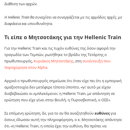
διάθεση των αρχών.
Η Hellenic Train θα συνεχίσει να συνεργάζεται με τις αρμόδιες αρχές, με
διαφάνεια και υπευθυνότητα.
Τι είπε ο Μητσοτάκης για την Hellenic Train
Για την Hellenic Train και τις τυχόν ευθύνες της όσον αφορά την
τραγωδία των Τεμπών, ρωτήθηκε το βράδυ της Τετάρτης ο
πρωθυπουργός,
Κυριάκος Μητσοτάκης
, στη
συνέντευξη που
παραχώρησε στον Alpha.
Αρχικά ο πρωθυπουργός σημείωσε ότι όταν είχε πει ότι η εμπορική
αμαξοστοιχία δεν μετέφερε τίποτα ύποπτο, «γι’ αυτό με είχαν
διαβεβαιώσει οι εμπλεκόμενοι: η Hellenic Train, με απάντηση σε
ερώτηση που είχε γίνει στην Βουλή, η Πυροσβεστική, ο ΟΣΕ».
Σε επόμενη ερώτηση, δε, για το αν θα αναζητηθούν
ευθύνες
για
όσους έδωσαν αυτή την πληροφόρηση, ο κ. Μητσοτάκης απάντησε
ότι «η Hellenic Train, η οποία έχει την ευθύνη, θα πρέπει να