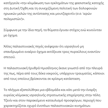
κατήγγειλε «την κλιμάκωση των εγκλημάτων της φασιστικής κατοχής
στη Δυτική Όχθη και τη συνεχιζόμενη πολιτική των δολοφονιών
ηρωικών μελών της αντίστασης και μουτζαχεντίν (σ.σ. ‘ιερών
πολεμιστών’)».
Σύμφωνα με την ίδια πηγή, τα θύματα έγιναν στόχος ενώ κινούνταν
με όχημα.
Άλλες παλαιστινιακές πηγές ανέφεραν ότι ισραηλινό μη
επανδρωμένο εναέριο όχημα εκτόξευσε τρεις πυραύλους εναντίον
σπιτιού.
Η παλαιστινιακή Ερυθρά Ημισέληνος έκανε γνωστό από την πλευρά
της πως, πέρα από τους δέκα νεκρούς, υπάρχουν τραυματίες, κάποιοι
από τους οποίους βρίσκονται σε κρίσιμη κατάσταση.
Το πλήγμα εξαπολύθηκε μια εβδομάδα και κάτι μετά την έναρξη
ευρείας κλίμακας ισραηλινής στρατιωτικής επιχείρησης στην πόλη
Τζενίν και στον παρακείμενο καταυλισμό προσφύγων, περιοχή που
χαρακτηρίζεται οχυρό ένοπλων παλαιστινιακών κινημάτων.