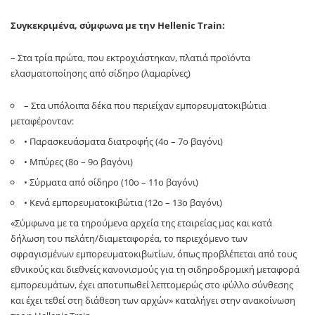
Συγκεκριμένα, σύμφωνα με την Hellenic Train:
– Στα τρία πρώτα, που εκτροχιάστηκαν, πλατιά προϊόντα
ελασματοποίησης από σίδηρο (λαμαρίνες)
– Στα υπόλοιπα δέκα που περιείχαν εμπορευματοκιβώτια
μεταφέρονταν:
• Παρασκευάσματα διατροφής (4ο – 7ο βαγόνι)
• Μπύρες (8ο – 9ο βαγόνι)
• Σύρματα από σίδηρο (10ο – 11ο βαγόνι)
• Κενά εμπορευματοκιβώτια (12ο – 13ο βαγόνι)
«Σύμφωνα με τα τηρούμενα αρχεία της εταιρείας μας και κατά
δήλωση του πελάτη/διαμεταφορέα, το περιεχόμενο των
σφραγισμένων εμπορευματοκιβωτίων, όπως προβλέπεται από τους
εθνικούς και διεθνείς κανονισμούς για τη σιδηροδρομική μεταφορά
εμπορευμάτων, έχει αποτυπωθεί λεπτομερώς στο φύλλο σύνθεσης
και έχει τεθεί στη διάθεση των αρχών» καταλήγει στην ανακοίνωση