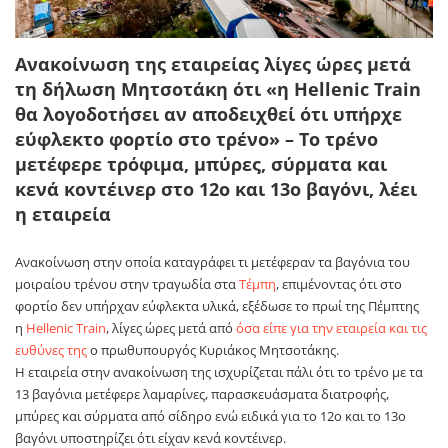
Ανακοίνωση της εταιρείας λίγες ώρες μετά
τη δήλωση Μητσοτάκη ότι «η Hellenic Train
θα λογοδοτήσει αν αποδειχθεί ότι υπήρχε
εύφλεκτο φορτίο στο τρένο» – Το τρένο
μετέφερε τρόφιμα, μπύρες, σύρματα και
κενά κοντέινερ στο 12ο και 13ο βαγόνι, λέει
η εταιρεία
Ανακοίνωση στην οποία καταγράφει τι μετέφεραν τα βαγόνια του
μοιραίου τρένου στην τραγωδία στα
Τέμπη
, επιμένοντας ότι στο
φορτίο δεν υπήρχαν εύφλεκτα υλικά, εξέδωσε το πρωί της Πέμπτης
η
Hellenic Train
, λίγες ώρες μετά από
όσα είπε για την εταιρεία και τις
ευθύνες της
ο πρωθυπουργός Κυριάκος Μητσοτάκης.
Η εταιρεία στην ανακοίνωση της ισχυρίζεται πάλι ότι το τρένο με τα
13 βαγόνια μετέφερε λαμαρίνες, παρασκευάσματα διατροφής,
μπύρες και σύρματα από σίδηρο ενώ ειδικά για το 12ο και το 13ο
βαγόνι υποστηρίζει ότι είχαν κενά κοντέινερ.