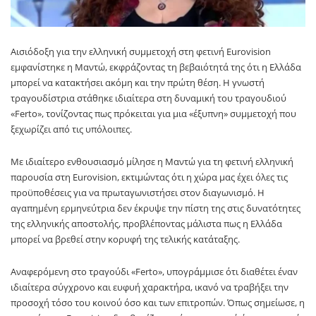
Αισιόδοξη για την ελληνική συμμετοχή στη φετινή Eurovision
εμφανίστηκε η Μαντώ, εκφράζοντας τη βεβαιότητά της ότι η Ελλάδα
μπορεί να κατακτήσει ακόμη και την πρώτη θέση. Η γνωστή
τραγουδίστρια στάθηκε ιδιαίτερα στη δυναμική του τραγουδιού
«Ferto», τονίζοντας πως πρόκειται για μια «έξυπνη» συμμετοχή που
ξεχωρίζει από τις υπόλοιπες.
Με ιδιαίτερο ενθουσιασμό μίλησε η Μαντώ για τη φετινή ελληνική
παρουσία στη Eurovision, εκτιμώντας ότι η χώρα μας έχει όλες τις
προϋποθέσεις για να πρωταγωνιστήσει στον διαγωνισμό. Η
αγαπημένη ερμηνεύτρια δεν έκρυψε την πίστη της στις δυνατότητες
της ελληνικής αποστολής, προβλέποντας μάλιστα πως η Ελλάδα
μπορεί να βρεθεί στην κορυφή της τελικής κατάταξης.
Αναφερόμενη στο τραγούδι «Ferto», υπογράμμισε ότι διαθέτει έναν
ιδιαίτερα σύγχρονο και ευφυή χαρακτήρα, ικανό να τραβήξει την
προσοχή τόσο του κοινού όσο και των επιτροπών. Όπως σημείωσε, η