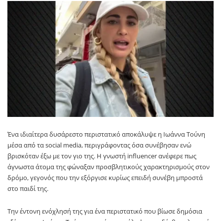
Ένα ιδιαίτερα δυσάρεστο περιστατικό αποκάλυψε η Ιωάννα Τούνη
μέσα από τα social media, περιγράφοντας όσα συνέβησαν ενώ
βρισκόταν έξω με τον γιο της. Η γνωστή influencer ανέφερε πως
άγνωστα άτομα της φώναξαν προσβλητικούς χαρακτηρισμούς στον
δρόμο, γεγονός που την εξόργισε κυρίως επειδή συνέβη μπροστά
στο παιδί της.
Την έντονη ενόχλησή της για ένα περιστατικό που βίωσε δημόσια