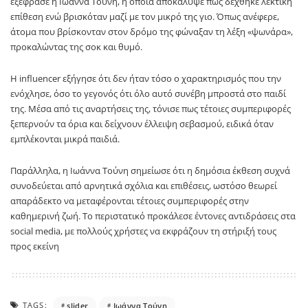
εξέφρασε η Ιωάννα Τούνη, η οποία αποκάλυψε πως δέχθηκε λεκτική
επίθεση ενώ βρισκόταν μαζί με τον μικρό της γιο. Όπως ανέφερε,
άτομα που βρίσκονταν στον δρόμο της φώναξαν τη λέξη «ψωνάρα»,
προκαλώντας της σοκ και θυμό.
Η influencer εξήγησε ότι δεν ήταν τόσο ο χαρακτηρισμός που την
ενόχλησε, όσο το γεγονός ότι όλο αυτό συνέβη μπροστά στο παιδί
της. Μέσα από τις αναρτήσεις της, τόνισε πως τέτοιες συμπεριφορές
ξεπερνούν τα όρια και δείχνουν έλλειψη σεβασμού, ειδικά όταν
εμπλέκονται μικρά παιδιά.
Παράλληλα, η Ιωάννα Τούνη σημείωσε ότι η δημόσια έκθεση συχνά
συνοδεύεται από αρνητικά σχόλια και επιθέσεις, ωστόσο θεωρεί
απαράδεκτο να μεταφέρονται τέτοιες συμπεριφορές στην
καθημερινή ζωή. Το περιστατικό προκάλεσε έντονες αντιδράσεις στα
social media, με πολλούς χρήστες να εκφράζουν τη στήριξή τους
προς εκείνη
TAGS:
slider
Ιωάννα Τούνη