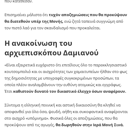
που κατέθεσαν.
Επισημαίνει μάλιστα ότι
τυχόν αποζημιώσεις που θα προκύψουν
θα διατεθούν υπέρ της Μονής,
ενώ ζητά ταπεινά συγγνώμη από
τον πιστό λαό για τον σκανδαλισμό που προκαλείται.
Η ανακοίνωση του
αρχιεπισκόπου Δαμιανού
«Είναι εξαιρετικά ευχάριστο ότι επιτέλους όλο το παρεκκλησιαστικό
κουτσομπολιό και οι αισχρότητες των χαμαιτυπείων ήλθαν στο φως
της δημοσιότητας με υπογραφές συγκεκριμένων προσώπων, τα
οποία πλέον αναλαμβάνουν την ευθύνη ατομικώς και εγγράφως.
Έτσι
καθιστούν δυνατό τον δικαστικό έλεγχο όσων αναφέρουν.
Σύντομα η ελληνική ποινική και αστική δικαιοσύνη θα κληθεί να
αποφανθεί για όλα όσα, ψευδή, αήθη και συκοφαντικά αναφέρονται
στο αισχρό «υπόμνημα». Φυσικά όλες οι αποζημιώσεις, που θα
προκύψουν από τις αγωγές,
θα δωρηθούν στην Ιερά Μονή Σινά.