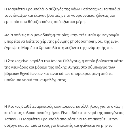
Η Μαριέττα Χρουσαλά, ο σύζυγός της Λέων Πατίτσας και τα παιδιά
τους έπαιξαν και έκαναν βουτιές με τα γουρουνάκια, ζώντας μια
εμπειρία που θύμιζε εικόνες από εξωτικά μέρη.
«Μία από τις πιο μοναδικές εμπειρίες. Στην τελευταία φωτογραφία
μπορείτε να δείτε το χέρι της μόνιμης photobomber μου, της Eve»,
έγραψε η Μαριέττα Χρουσαλά στη λεζάντα της ανάρτησής της.
Η Άτοκος είναι νησίδα του Ιονίου Πελάγους, η οποία βρίσκεται νότια
της Λευκάδας και βόρεια της Ιθάκης. Ανήκει στο σύμπλεγμα των
βόρειων Εχινάδων, αν και είναι κάπως απομακρυσμένη από τα
υπόλοιπα νησιά του συμπλέγματος.
Η Άτοκος διαθέτει αρκετούς κολπίσκους, κατάλληλους για τα σκάφη
κατά τους καλοκαιρινούς μήνες. Είναι ιδιόκτητο νησί της οικογένειας
Τσάκου. Η Μαριέττα Χρουσαλά αποφάσει να το επισκεφθεί με τον
σύζυγο και τα παιδιά τους για διακοπές και φαίνεται να μην το