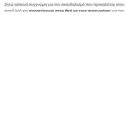
Ζητώ ταπεινά συγγνώμη για τον σκανδαλισμό που προκαλείται στον
πιστό λαό και
προσεύχομαι στον Θεό να τους συγχωρήσει
για την
ανυπολόγιστη ζημιά που έκαναν και κάνουν στην Ιερά Μονή και
στην εθνική προσπάθεια για τη διασφάλιση του καθεστώτος και του
μέλλοντος της».
TAGS:
Μονή Σινά
newsit
SOURCE: