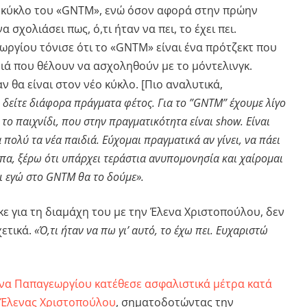
ο κύκλο του «GNTM», ενώ όσον αφορά στην πρώην
 σχολιάσει πως, ό,τι ήταν να πει, το έχει πει.
ωργίου τόνισε ότι το «GNTM» είναι ένα πρότζεκτ που
διά που θέλουν να ασχοληθούν με το μόντελινγκ.
ν θα είναι στον νέο κύκλο. [Πιο αναλυτικά,
 δείτε διάφορα πράγματα φέτος. Για το ”GNTM” έχουμε λίγο
 το παιχνίδι, που στην πραγματικότητα είναι show. Είναι
πολύ τα νέα παιδιά. Εύχομαι πραγματικά αν γίνει, να πάει
πα, ξέρω ότι υπάρχει τεράστια ανυπομονησία και χαίρομαι
αι εγώ στο GNTM θα το δούμε».
ε για τη διαμάχη του με την Έλενα Χριστοπούλου, δεν
χετικά.
«Ό,τι ήταν να πω γι’ αυτό, το έχω πει. Ευχαριστώ
να Παπαγεωργίου κατέθεσε ασφαλιστικά μέτρα κατά
 Έλενας Χριστοπούλου
, σηματοδοτώντας την