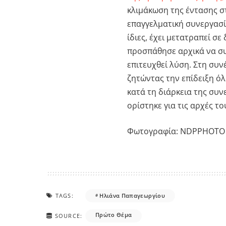
κλιμάκωση της έντασης στ
επαγγελματική συνεργασία
ίδιες, έχει μετατραπεί σε
προσπάθησε αρχικά να συ
επιτευχθεί λύση. Στη συν
ζητώντας την επίδειξη 
κατά τη διάρκεια της συ
ορίστηκε για τις αρχές το
Φωτογραφία: NDPPHOTO
TAGS:
Ηλιάνα Παπαγεωργίου
Πρώτο Θέμα
SOURCE: