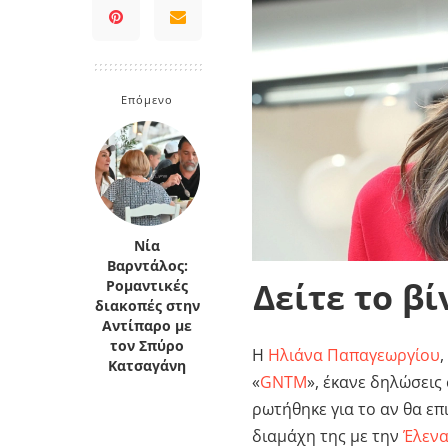
Κρήτη
Πελοπόννησος
Κυκλάδες
Πελοπόννησος
Επόμενο
Νία
Βαρντάλος:
Δείτε το βί
Ρομαντικές
διακοπές στην
Αντίπαρο με
τον Σπύρο
Η
Ηλιάνα Παπαγεωργίου
,
Κατσαγάνη
«
GNTM
», έκανε δηλώσεις
ρωτήθηκε για το αν θα επ
διαμάχη της με την
Έλενα