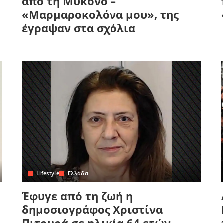
από τη Μύκονο –
«Μαρμαροκολόνα μου», της
έγραψαν στα σχόλια
Lifestyle
Ελλάδα
Έφυγε από τη ζωή η
δημοσιογράφος Χριστίνα
Πιτουρά σε ηλικία 64 ετών