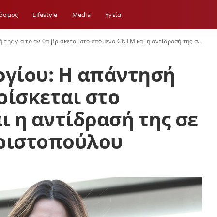
όσμος
Lifestyle
Media
Yγεία
ο αν θα βρίσκεται στο επόμενο GNTM και η αντίδρασή της σε ερώτηση για τη Χριστοπούλου
γίου: H απάντησή
βρίσκεται στο
 η αντίδρασή της σε
Χριστοπούλου