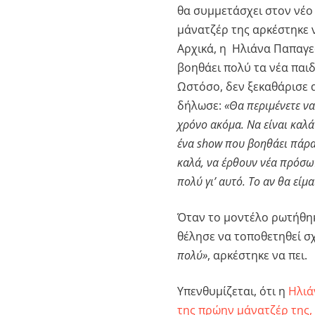
θα συμμετάσχει στον νέ
μάνατζέρ της αρκέστηκε να
Αρχικά, η Ηλιάνα Παπαγε
βοηθάει πολύ τα νέα παι
Ωστόσο, δεν ξεκαθάρισε α
δήλωσε:
«Θα περιμένετε να
χρόνο ακόμα. Να είναι καλά
ένα show που βοηθάει πάρα 
καλά, να έρθουν νέα πρόσω
πολύ γι’ αυτό. Το αν θα είμ
Όταν το μοντέλο ρωτήθηκ
θέλησε να τοποθετηθεί σ
πολύ»
, αρκέστηκε να πει.
Υπενθυμίζεται, ότι η
Ηλιά
της πρώην μάνατζέρ της,