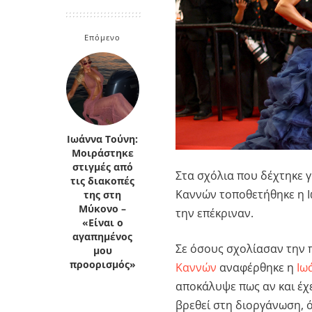
Κρήτη
Πελοπόννησος
Κυκλάδες
Επόμενο
Πελοπόννησος
Ιωάννα Τούνη:
Μοιράστηκε
στιγμές από
Στα σχόλια που δέχτηκε 
τις διακοπές
Καννών
τοποθετήθηκε η
της στη
Μύκονο –
την επέκριναν.
«Είναι ο
αγαπημένος
Σε όσους σχολίασαν την
μου
προορισμός»
Καννών
αναφέρθηκε η
Ιω
αποκάλυψε πως αν και έχ
βρεθεί στη διοργάνωση, ό