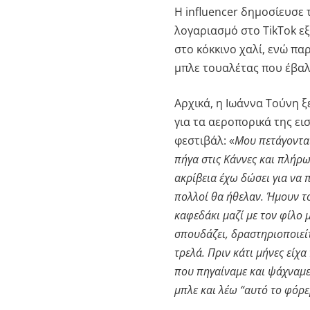
Η influencer δημοσίευσε 
λογαριασμό στο TikTok ε
στο κόκκινο χαλί, ενώ πα
μπλε τουαλέτας που έβαλ
Αρχικά, η Ιωάννα Τούνη ξ
για τα αεροπορικά της εισ
φεστιβάλ: «
Μου πετάγονται
πήγα στις Κάννες και πλήρω
ακρίβεια έχω δώσει για να
πολλοί θα ήθελαν. Ήμουν το
καφεδάκι μαζί με τον φίλο μ
σπουδάζει, δραστηριοποιείτ
τρελά. Πριν κάτι μήνες είχ
που πηγαίναμε και ψάχναμε
μπλε και λέω “αυτό το φόρ