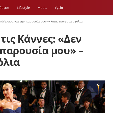
όσμος
Lifestyle
Media
Yγεία
ν πλήρωσα για την παρουσία μου» – Απάντηση στα σχόλια
τις Κάννες: «Δεν
παρουσία μου» –
όλια