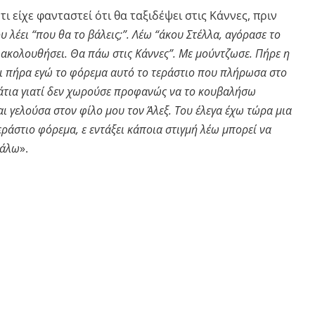
ι είχε φανταστεί ότι θα ταξιδέψει στις Κάννες, πριν
υ λέει “που θα το βάλεις;”. Λέω “άκου Στέλλα, αγόρασε το
 ακολουθήσει. Θα πάω στις Κάννες”. Με μούντζωσε. Πήρε η
και πήρα εγώ το φόρεμα αυτό το τεράστιο που πλήρωσα στο
μάτια γιατί δεν χωρούσε προφανώς να το κουβαλήσω
αι γελούσα στον φίλο μου τον Άλεξ. Του έλεγα έχω τώρα μια
ράστιο φόρεμα, ε εντάξει κάποια στιγμή λέω μπορεί να
βάλω
».