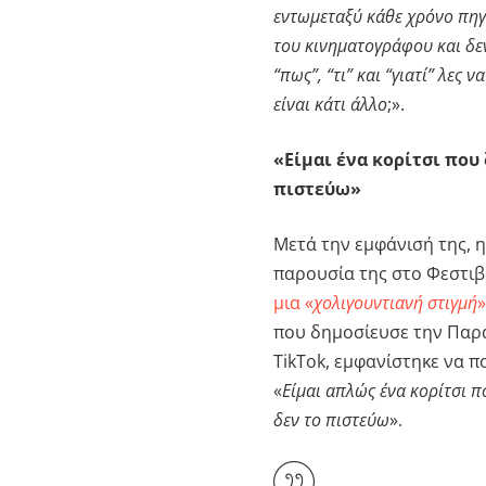
εντωμεταξύ κάθε χρόνο πηγ
του κινηματογράφου και δεν
“πως”, “τι” και “γιατί” λες
είναι κάτι άλλο
;».
«Είμαι ένα κορίτσι που 
πιστεύω»
Μετά την εμφάνισή της, η
παρουσία της στο Φεστι
μια «
χολιγουντιανή στιγμή
που δημοσίευσε την Παρ
TikTok, εμφανίστηκε να π
«
Είμαι απλώς ένα κορίτσι π
δεν το πιστεύω
».