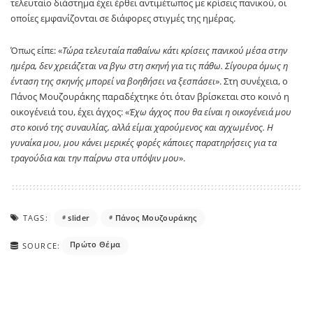
τελευταίο διάστημα έχει έρθει αντιμέτωπος με κρίσεις πανικού, οι
οποίες εμφανίζονται σε διάφορες στιγμές της ημέρας.
Όπως είπε: «
Τώρα τελευταία παθαίνω κάτι κρίσεις πανικού μέσα στην
ημέρα, δεν χρειάζεται να βγω στη σκηνή για τις πάθω. Σίγουρα όμως η
ένταση της σκηνής μπορεί να βοηθήσει να ξεσπάσει
». Στη συνέχεια, ο
Πάνος Μουζουράκης παραδέχτηκε ότι όταν βρίσκεται στο κοινό η
οικογένειά του, έχει άγχος: «
Έχω άγχος που θα είναι η οικογένειά μου
στο κοινό της συναυλίας, αλλά είμαι χαρούμενος και αγχωμένος. Η
γυναίκα μου, μου κάνει μερικές φορές κάποιες παρατηρήσεις για τα
τραγούδια και την παίρνω στα υπόψιν μου
».
TAGS:
slider
Πάνος Μουζουράκης
Πρώτο Θέμα
SOURCE: