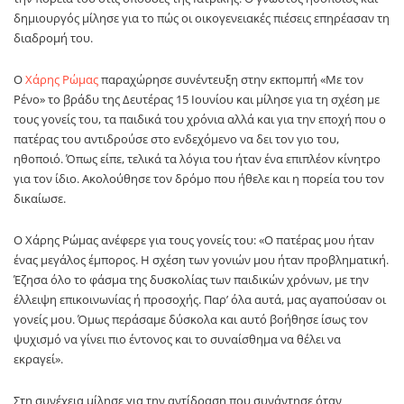
δημιουργός μίλησε για το πώς οι οικογενειακές πιέσεις επηρέασαν τη
διαδρομή του.
Ο
Χάρης Ρώμας
παραχώρησε συνέντευξη στην εκπομπή «Με τον
Ρένο» το βράδυ της Δευτέρας 15 Ιουνίου και μίλησε για τη σχέση με
τους γονείς του, τα παιδικά του χρόνια αλλά και για την εποχή που ο
πατέρας του αντιδρούσε στο ενδεχόμενο να δει τον γιο του,
ηθοποιό. Όπως είπε, τελικά τα λόγια του ήταν ένα επιπλέον κίνητρο
για τον ίδιο. Ακολούθησε τον δρόμο που ήθελε και η πορεία του τον
δικαίωσε.
Ο Χάρης Ρώμας ανέφερε για τους γονείς του: «Ο πατέρας μου ήταν
ένας μεγάλος έμπορος. Η σχέση των γονιών μου ήταν προβληματική.
Έζησα όλο το φάσμα της δυσκολίας των παιδικών χρόνων, με την
έλλειψη επικοινωνίας ή προσοχής. Παρ’ όλα αυτά, μας αγαπούσαν οι
γονείς μου. Όμως περάσαμε δύσκολα και αυτό βοήθησε ίσως τον
ψυχισμό να γίνει πιο έντονος και το συναίσθημα να θέλει να
εκραγεί».
Στη συνέχεια μίλησε για την αντίδραση που συνάντησε όταν