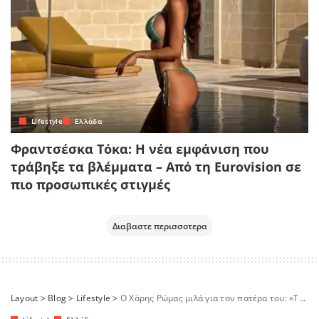
Lifestyle
Ελλάδα
Φραντσέσκα Τόκα: Η νέα εμφάνιση που
τράβηξε τα βλέμματα – Από τη Eurovision σε
πιο προσωπικές στιγμές
Διαβαστε περισσοτερα
Layout
>
Blog
>
Lifestyle
>
Ο Χάρης Ρώμας μιλά για τον πατέρα του: «Το άγχος και το πείσμα που μου δημιούργησε στην Ιατρική»