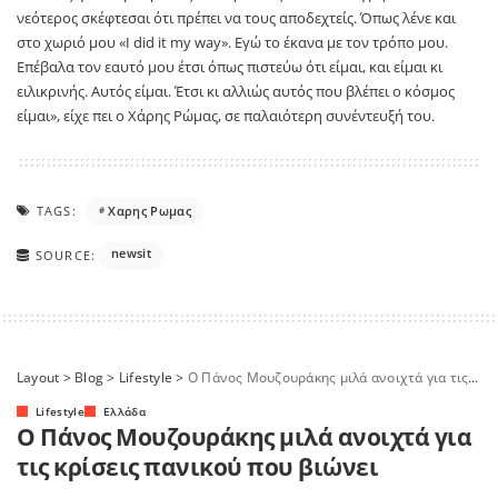
νεότερος σκέφτεσαι ότι πρέπει να τους αποδεχτείς. Όπως λένε και
στο χωριό μου «I did it my way». Εγώ το έκανα με τον τρόπο μου.
Επέβαλα τον εαυτό μου έτσι όπως πιστεύω ότι είμαι, και είμαι κι
ειλικρινής. Αυτός είμαι. Έτσι κι αλλιώς αυτός που βλέπει ο κόσμος
είμαι», είχε πει ο Χάρης Ρώμας, σε παλαιότερη συνέντευξή του.
TAGS:
Χαρης Ρωμας
newsit
SOURCE:
Layout
>
Blog
>
Lifestyle
>
Ο Πάνος Μουζουράκης μιλά ανοιχτά για τις κρίσεις πανικού που βιώνει
Lifestyle
Ελλάδα
Ο Πάνος Μουζουράκης μιλά ανοιχτά για
τις κρίσεις πανικού που βιώνει