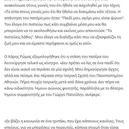
ανακοίνωσε στους γονείς του ότι ήθελε να ασχοληθεί με την τέχνη.
«Το είπα στους γονείς μου ότι θα ήθελα να δοκιμάσω κάτι τέτοιο. Η
απάντηση του πατέρα μου ήταν: “Παιδί μου, αγόρι μου, είσαι ψώνιο”.
Του έλεγα ότι πιστεύω πως κάτι συμβαίνει μέσα μου και θα
μπορούσα να το ακολουθήσω και εκείνος μου απαντούσε: “Το
πιστεύεις λάθος”. Μου έλεγε να διαλέξω κάτι που να εξασφαλίζει τη
ζωή μου και να είμαστε περήφανοι κι εμείς κι εσύ».
Ο Χάρης Ρώμας εξομολογήθηκε ότι η στάση του πατέρα του
λειτούργησε τελικά ως κίνητρο. «Δεν πρέπει να λες σε ένα παιδί ότι
δεν είναι ικανό να περάσει σε μία σχολή. Μου δημιούργησε άγχος
αλλά και πείσμα. Και πέρασα στην Ιατρική Σχολή του Πανεπιστημίου
Αθηνών. Πήρα πτυχίο Ιατρικής μετά από δέκα χρόνια. Δεν πήγα να
κάνω ειδικότητα. Ήμουν αιώνιος φοιτητής, παράλληλα με το θέατρο.
Ήμουν συμφοιτητής με τον Γιώργο Πατούλη», ανέφερε.
«Σε βάζει η κοινωνία σε ένα τριπάκι, που έχει κάποιους κανόνες. Τους
οποίους, για να μπορέσεις να πορευτείς, κάποια στιγμή όταν είσαι