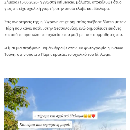
Σήμερα (15.06.2026) η γνωστή influencer, μάλιστα, αποκάλυψε ότι ο
γιος της είχε σχολική γιορτή, στην οποία έλαβε και δίπλωμα.
Στις αναρτήσεις της, η 33χρονη επιχειρηματίας ανέβασε βίντεο με τον
Πάρη που κάνει πατίνι στην Θεσσαλονίκη, ενώ δημοσίευσε εικόνες
και από το προαύλιο το σχολείου του μαζί με τους συμμαθητές του.
«Είμαι μια περήφανη μαμά!» έγραψε στην μια φωτογραφία η Ιωάννα
Τούνη, στην οποία ο Πάρης κρατάει το σχολικό του δίπλωμα.