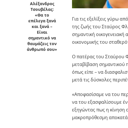
Αλέξανδρος
Τσουβέλας:
«Θα το
Για τις εξελίξεις γύρω α
επέλεγα ξανά
της ζωής του
Σταύρος Φ
και ξανά –
Είναι
σημαντική οικογενειακή 
σημαντικό να
οικονομικής του σταθερό
θαυμάζεις τον
άνθρωπό σου»
Ο πατέρας του Σταύρου 
μεταβίβαση σημαντικού πε
όπως είπε – να διασφαλισ
μετά τις δύσκολες περιπέ
«Αποφασίσαμε να του περ
να του εξασφαλίσουμε έν
εξηγώντας πως η κίνηση α
μακροπρόθεσμη αποκατάσ