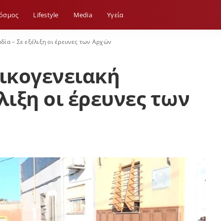
όσμος
Lifestyle
Media
Yγεία
δία – Σε εξέλιξη οι έρευνες των Αρχών
οικογενειακή
λιξη οι έρευνες των