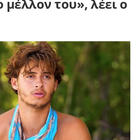
 μέλλον του», λέει ο