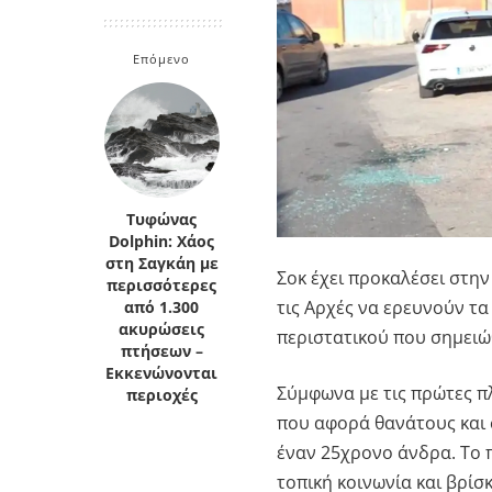
Κρήτη
Πελοπόννησος
Κυκλάδες
Επόμενο
Πελοπόννησος
Τυφώνας
Dolphin: Χάος
στη Σαγκάη με
Σοκ έχει προκαλέσει στη
περισσότερες
τις Αρχές να ερευνούν τα
από 1.300
ακυρώσεις
περιστατικού που σημειώθ
πτήσεων –
Εκκενώνονται
Σύμφωνα με τις πρώτες π
περιοχές
που αφορά θανάτους και 
έναν 25χρονο άνδρα. Το 
τοπική κοινωνία και βρί