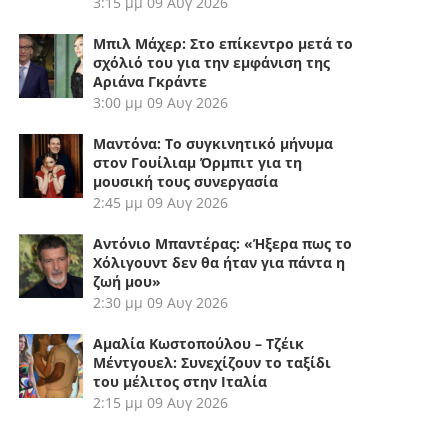
3:15 μμ
09 Αυγ 2026
Μπιλ Μάχερ: Στο επίκεντρο μετά το
σχόλιό του για την εμφάνιση της
Αριάνα Γκράντε
3:00 μμ
09 Αυγ 2026
Μαντόνα: Το συγκινητικό μήνυμα
στον Γουίλιαμ Όρμπιτ για τη
μουσική τους συνεργασία
2:45 μμ
09 Αυγ 2026
Αντόνιο Μπαντέρας: «Ήξερα πως το
Χόλιγουντ δεν θα ήταν για πάντα η
ζωή μου»
2:30 μμ
09 Αυγ 2026
Αμαλία Κωστοπούλου – Τζέικ
Μέντγουελ: Συνεχίζουν το ταξίδι
του μέλιτος στην Ιταλία
2:15 μμ
09 Αυγ 2026