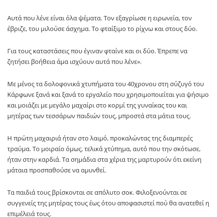
Αυτά που λένε είναι όλα ψέματα. Τον εξαγρίωσε η ειρωνεία, τον
έβριζε, του μιλούσε άσχημα. Το φταίξιμο το ρίχνω και στους δύο.
Για τους καταστάσεις που έγιναν φταίνε και οι δύο. Έπρεπε να
ζητήσει βοήθεια άμα ισχύουν αυτά που λένε».
Με μένος τα δολοφονικά χτυπήματα του 40χρονου στη σύζυγό του
Κάρφωνε ξανά και ξανά το εργαλείο που χρησιμοποιείται για ψήσιμο
και μοιάζει με μεγάλο μαχαίρι στο κορμί της γυναίκας του και
μητέρας των τεσσάρων παιδιών τους, μπροστά στα μάτια τους.
Η πρώτη μαχαιριά ήταν στο λαιμό, προκαλώντας της διαμπερές
τραύμα. Το μοιραίο όμως, τελικά χτύπημα, αυτό που την σκότωσε,
ήταν στην καρδιά. Τα σημάδια στα χέρια της μαρτυρούν ότι εκείνη
μάταια προσπαθούσε να αμυνθεί.
Τα παιδιά τους βρίσκονται σε απόλυτο σοκ. Φιλοξενούνται σε
συγγενείς της μητέρας τους έως ότου αποφασιστεί πού θα ανατεθεί η
επιμέλειά τους.