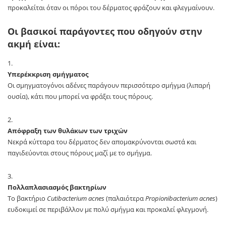
προκαλείται όταν οι πόροι του δέρματος φράζουν και φλεγμαίνουν.
Οι βασικοί παράγοντες που οδηγούν στην
ακμή είναι:
Υπερέκκριση σμήγματος
Οι σμηγματογόνοι αδένες παράγουν περισσότερο σμήγμα (λιπαρή
ουσία), κάτι που μπορεί να φράξει τους πόρους.
Απόφραξη των θυλάκων των τριχών
Νεκρά κύτταρα του δέρματος δεν απομακρύνονται σωστά και
παγιδεύονται στους πόρους μαζί με το σμήγμα.
Πολλαπλασιασμός βακτηρίων
Το βακτήριο
Cutibacterium acnes
(παλαιότερα
Propionibacterium acnes
)
ευδοκιμεί σε περιβάλλον με πολύ σμήγμα και προκαλεί φλεγμονή.