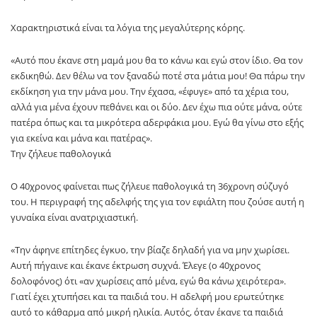
Χαρακτηριστικά είναι τα λόγια της μεγαλύτερης κόρης.
«Αυτό που έκανε στη μαμά μου θα το κάνω και εγώ στον ίδιο. Θα τον
εκδικηθώ. Δεν θέλω να τον ξαναδώ ποτέ στα μάτια μου! Θα πάρω την
εκδίκηση για την μάνα μου. Την έχασα, «έφυγε» από τα χέρια του,
αλλά για μένα έχουν πεθάνει και οι δύο. Δεν έχω πια ούτε μάνα, ούτε
πατέρα όπως και τα μικρότερα αδερφάκια μου. Εγώ θα γίνω στο εξής
για εκείνα και μάνα και πατέρας».
Την ζήλευε παθολογικά
Ο 40χρονος φαίνεται πως ζήλευε παθολογικά τη 36χρονη σύζυγό
του. Η περιγραφή της αδελφής της για τον εφιάλτη που ζούσε αυτή η
γυναίκα είναι ανατριχιαστική.
«Την άφηνε επίτηδες έγκυο, την βίαζε δηλαδή για να μην χωρίσει.
Αυτή πήγαινε και έκανε έκτρωση συχνά. Έλεγε (ο 40χρονος
δολοφόνος) ότι «αν χωρίσεις από μένα, εγώ θα κάνω χειρότερα».
Γιατί έχει χτυπήσει και τα παιδιά του. Η αδελφή μου ερωτεύτηκε
αυτό το κάθαρμα από μικρή ηλικία. Αυτός, όταν έκανε τα παιδιά