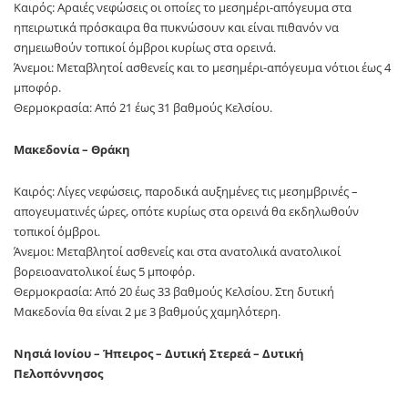
Καιρός: Αραιές νεφώσεις οι οποίες το μεσημέρι-απόγευμα στα
ηπειρωτικά πρόσκαιρα θα πυκνώσουν και είναι πιθανόν να
σημειωθούν τοπικοί όμβροι κυρίως στα ορεινά.
Άνεμοι: Μεταβλητοί ασθενείς και το μεσημέρι-απόγευμα νότιοι έως 4
μποφόρ.
Θερμοκρασία: Από 21 έως 31 βαθμούς Κελσίου.
Μακεδονία – Θράκη
Καιρός: Λίγες νεφώσεις, παροδικά αυξημένες τις μεσημβρινές –
απογευματινές ώρες, οπότε κυρίως στα ορεινά θα εκδηλωθούν
τοπικοί όμβροι.
Άνεμοι: Mεταβλητοί ασθενείς και στα ανατολικά ανατολικοί
βορειοανατολικοί έως 5 μποφόρ.
Θερμοκρασία: Από 20 έως 33 βαθμούς Κελσίου. Στη δυτική
Μακεδονία θα είναι 2 με 3 βαθμούς χαμηλότερη.
Νησιά Ιονίου – Ήπειρος – Δυτική Στερεά – Δυτική
Πελοπόννησος