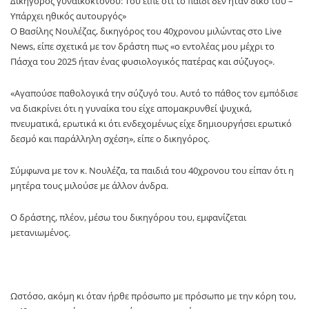
Δικηγόρος γυναικοκτόνου: Του είπε ότι το παιδί δεν ήταν δικό του –
Υπάρχει ηθικός αυτουργός»
Ο Βασίλης Νουλέζας, δικηγόρος του 40χρονου μιλώντας στο Live
News, είπε σχετικά με τον δράστη πως «ο εντολέας μου μέχρι το
Πάσχα του 2025 ήταν ένας φυσιολογικός πατέρας και σύζυγος».
«Αγαπούσε παθολογικά την σύζυγό του. Αυτό το πάθος τον εμπόδισε
να διακρίνει ότι η γυναίκα του είχε απομακρυνθεί ψυχικά,
πνευματικά, ερωτικά κι ότι ενδεχομένως είχε δημιουργήσει ερωτικό
δεσμό και παράλληλη σχέση», είπε ο δικηγόρος.
Σύμφωνα με τον κ. Νουλέζα, τα παιδιά του 40χρονου του είπαν ότι η
μητέρα τους μιλούσε με άλλον άνδρα.
Ο δράστης, πλέον, μέσω του δικηγόρου του, εμφανίζεται
μετανιωμένος.
Ωστόσο, ακόμη κι όταν ήρθε πρόσωπο με πρόσωπο με την κόρη του,