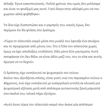
άλλαξε. Έγινε κακοποιητικός. Πολλά χρόνια, που εμείς δεν μιλήσαμε
και είναι το φταίξιμό μας αυτό. Γιατί έλεγα στην αδελφή μου να τον
χωρίσει αλλά φοβήθηκε».
Τα ίδια είχε διαπιστώσει και ο γαμπρός του, κανείς όμως, δεν
περίμενε ότι θα φτάσει στο έγκλημα.
«Τώρα το τελευταίο καιρό μέσα στο μυαλό του έφτιαξε ένα σενάριο
και το προχώρησε από μόνος του. Ότι η Όλα τον απατούσε χωρίς
όμως να έχει αποδείξεις οτιδήποτε. Είδε μόνο δύο μηνύματα. Αυτή
αποφάσισε ότι δεν θέλει να είναι άλλο μαζί του, του το είπε και αυτός
άργησε να το δεχτεί».
Ο δράστης είχε νοσηλευτεί σε ψυχιατρείο τον Ιούνιο
Εκείνο που εξετάζεται επίσης, είναι γιατί, ενώ τον περασμένο Ιούνιο ο
40χρονος, ενώ είχε νοσηλευτεί με εισαγγελική εντολή σε κλινική για
ψυχιατρική εξέταση μετά από απόπειρα αυτοκτονίας ξανά μπροστά
στα παιδιά του, τελικά πήρε εξιτήριο.
«Αυτό έγινε τώρα τον τελευταίο καιρό που έκανε μία απόπειρα