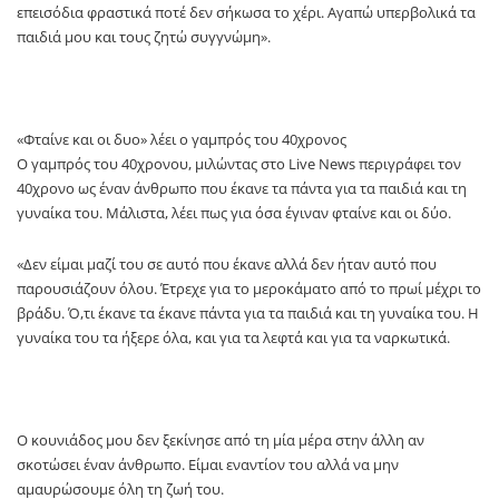
επεισόδια φραστικά ποτέ δεν σήκωσα το χέρι. Αγαπώ υπερβολικά τα
παιδιά μου και τους ζητώ συγγνώμη».
«Φταίνε και οι δυο» λέει ο γαμπρός του 40χρονος
Ο γαμπρός του 40χρονου, μιλώντας στο Live News περιγράφει τον
40χρονο ως έναν άνθρωπο που έκανε τα πάντα για τα παιδιά και τη
γυναίκα του. Μάλιστα, λέει πως για όσα έγιναν φταίνε και οι δύο.
«Δεν είμαι μαζί του σε αυτό που έκανε αλλά δεν ήταν αυτό που
παρουσιάζουν όλου. Έτρεχε για το μεροκάματο από το πρωί μέχρι το
βράδυ. Ό,τι έκανε τα έκανε πάντα για τα παιδιά και τη γυναίκα του. Η
γυναίκα του τα ήξερε όλα, και για τα λεφτά και για τα ναρκωτικά.
Ο κουνιάδος μου δεν ξεκίνησε από τη μία μέρα στην άλλη αν
σκοτώσει έναν άνθρωπο. Είμαι εναντίον του αλλά να μην
αμαυρώσουμε όλη τη ζωή του.