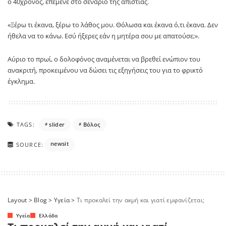
ο 40χρονος, επέμενε στο σενάριο της απιστίας.
«Ξέρω τι έκανα, ξέρω το λάθος μου. Θόλωσα και έκανα ό,τι έκανα. Δεν
ήθελα να το κάνω. Εσύ ήξερες εάν η μητέρα σου με απατούσε;».
Αύριο το πρωί, ο δολοφόνος αναμένεται να βρεθεί ενώπιον του
ανακριτή, προκειμένου να δώσει τις εξηγήσεις του για το φρικτό
έγκλημα.
TAGS:
slider
Βόλος
newsit
SOURCE:
Layout
>
Blog
>
Yγεία
>
Τι προκαλεί την ακμή και γιατί εμφανίζεται;
Yγεία
Ελλάδα