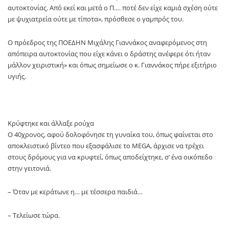
αυτοκτονίας. Από εκεί και μετά ο Π…. ποτέ δεν είχε καμιά σχέση ούτε
με ψυχιατρεία ούτε με τίποτα», πρόσθεσε ο γαμπρός του.
Ο πρόεδρος της ΠΟΕΔΗΝ Μιχάλης Γιαννάκος αναφερόμενος στη
απόπειρα αυτοκτονίας που είχε κάνει ο δράστης ανέφερε ότι ήταν
μάλλον χειριστική» και όπως σημείωσε ο κ. Γιαννάκος πήρε εξιτήριο
υγιής.
Κρύφτηκε και άλλαξε ρούχα
Ο 40χρονος, αφού δολοφόνησε τη γυναίκα του, όπως φαίνεται στο
αποκλειστικό βίντεο που εξασφάλισε το MEGA, άρχισε να τρέχει
στους δρόμους για να κρυφτεί, όπως αποδείχτηκε, σ’ ένα οικόπεδο
στην γειτονιά.
– Όταν με κεράτωνε η… με τέσσερα παιδιά…
– Τελείωσε τώρα.