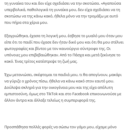
τη γυναίκα του και δεν είχε σχεδιάσει να την σκοτώσει. «Αγαπούσα
υπερβολικά, παθολογικά τη γυναίκα μου, δεν είχα σχεδιάσει να τη
σκοτώσω να της κάνω κακό, ήθελα μόνο να την τρομάξω με αυτό
που πήρα στα χέρια μου.
Εξαγριώθηκα, έχασα τη λογική μου, έσβησε το μυαλό μου όταν μου
είπε ότι το παιδί που έχασε δεν ήταν δικό μου και ότι θα μου στέλνει
φωτογραφίες και βίντεο με τον καινούργιο σύντροφο της. Οι
υπόνοιες μου επιβεβαιώθηκαν. Από το Πάσχα και μετά ξεκίνησε το
κακό. Ένας τρίτος κατέστρεψε τη ζωή μας.
Έχω μετανιώσει, σκέφτομαι τα παιδιά μου, τι θα απογίνουν, μακάρι
να γύριζε ο χρόνος πίσω, ήθελα να κάνω κακό στον εαυτό μου.
Δούλεψα σκληρά για την οικογένεια μου και της είχα απόλυτη
εμπιστοσύνη, όμως στο TikTok και στο Facebook επικοινωνούσε με
άλλον άντρα και άλλαξε τελείως η συμπεριφορά της.
Προσπάθησα πολλές φορές να σώσω τον γάμο μου, είχαμε μόνο