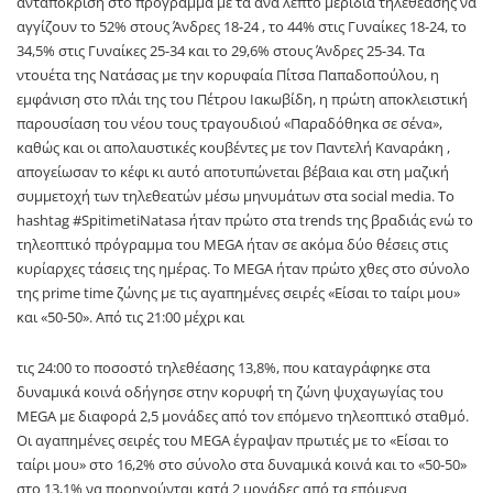
ανταπόκριση στο πρόγραμμα με τα ανά λεπτό μερίδια τηλεθέασης να
αγγίζουν το 52% στους Άνδρες 18-24 , το 44% στις Γυναίκες 18-24, το
34,5% στις Γυναίκες 25-34 και το 29,6% στους Άνδρες 25-34. Τα
ντουέτα της Νατάσας με την κορυφαία Πίτσα Παπαδοπούλου, η
εμφάνιση στο πλάι της του Πέτρου Ιακωβίδη, η πρώτη αποκλειστική
παρουσίαση του νέου τους τραγουδιού «Παραδόθηκα σε σένα»,
καθώς και οι απολαυστικές κουβέντες με τον Παντελή Καναράκη ,
απογείωσαν το κέφι κι αυτό αποτυπώνεται βέβαια και στη μαζική
συμμετοχή των τηλεθεατών μέσω μηνυμάτων στα social media. To
hashtag #SpitimetiNatasa ήταν πρώτο στα trends της βραδιάς ενώ το
τηλεοπτικό πρόγραμμα του MEGA ήταν σε ακόμα δύο θέσεις στις
κυρίαρχες τάσεις της ημέρας. Το MEGA ήταν πρώτο χθες στο σύνολο
της prime time ζώνης με τις αγαπημένες σειρές «Είσαι το ταίρι μου»
και «50-50». Από τις 21:00 μέχρι και
τις 24:00 το ποσοστό τηλεθέασης 13,8%, που καταγράφηκε στα
δυναμικά κοινά οδήγησε στην κορυφή τη ζώνη ψυχαγωγίας του
MEGA με διαφορά 2,5 μονάδες από τον επόμενο τηλεοπτικό σταθμό.
Οι αγαπημένες σειρές του MEGA έγραψαν πρωτιές με το «Είσαι το
ταίρι μου» στο 16,2% στο σύνολο στα δυναμικά κοινά και το «50-50»
στο 13,1% να προηγούνται κατά 2 μονάδες από τα επόμενα