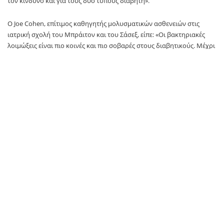
τον κίνδυνο και για τους δύο τύπους διαβήτη».
O Joe Cohen, επίτιμος καθηγητής μολυσματικών ασθενειών στις
ιατρική σχολή του Μπράιτον και του Σάσεξ, είπε: «Οι βακτηριακές
λοιμώξεις είναι πιο κοινές και πιο σοβαρές στους διαβητικούς. Μέχρι
στιγμής πιστεύαμε ότι δεν υπήρχε τόσο σοβαρό πρόβλημα με τις
ιογενείς λοιμώξεις, όπως ο κορωνοϊός, αλλά οποιαδήποτε σοβαρή
λοίμωξη μπορεί να προκαλέσει πρόβλημα στον έλεγχο της
ινσουλίνης, και έτσι εξηγούνται τα αυξημένα ποσοστά θανάτους
στους ασθενείς με τύπο 1«.
«Έτσι οι διαβητικοί δεν διατρέχουν μεγαλύτερο κίνδυνο να
κολλήσουν κορωνοϊό, αλλά κινδυνεύουν να νοσήσουν σοβαρά αν
κολλήσουν», καταλήγει.
Η έρευνα έδειξε επίσης ότι ο συνολικός ρυθμός θανάτων των
ανθρώπων με διαβήτη διπλασιάστηκε στις αρχές της πανδημίας.
Ανάμεσα στους δύο τύπους διαβήτη, οι άνδρες, οι έγχρωμοι και οι
φτωχότεροι διατρέχουν μεγαλύτερο κίνδυνο. Επίσης, αν υπάρχει
παράλληλα κάποια ασθένεια του νεφρού ή της καρδιάς ή αν έχουν
υποστεί εγκεφαλικό, ο κίνδυνος αυξάνεται ακόμα περισσότερο.