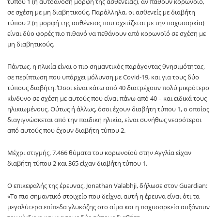
τύπου 1 (η αυτοάνοση μορφή της ασθένειας), αν πάθουν κορωνοϊό,
σε σχέση με μη διαβητικούς. Παράλληλα, οι ασθενείς με διαβήτη
τύπου 2 (η μορφή της ασθένειας που σχετίζεται με την παχυσαρκία)
είναι δύο φορές πιο πιθανό να πεθάνουν από κορωνοϊό σε σχέση με
μη διαβητικούς.
Πάντως, η ηλικία είναι ο πιο σημαντικός παράγοντας θνησιμότητας,
σε περίπτωση που υπάρχει μόλυνση με Covid-19, και για τους δύο
τύπους διαβήτη. Όσοι είναι κάτω από 40 διατρέχουν πολύ μικρότερο
κίνδυνο σε σχέση με αυτούς που είναι πάνω από 40 – και ειδικά τους
ηλικιωμένους. Ούτως ή άλλως, όσοι έχουν διαβήτη τύπου 1, ο οποίος
διαγιγνώσκεται από την παιδική ηλικία, είναι συνήθως νεαρότεροι
από αυτούς που έχουν διαβήτη τύπου 2.
Μέχρι στιγμής, 7.466 θύματα του κορωνοϊού στην Αγγλία είχαν
διαβήτη τύπου 2 και 365 είχαν διαβήτη τύπου 1.
Ο επικεφαλής της έρευνας, Jonathan Valabhji, δήλωσε στον Guardian:
«Το πιο σημαντικό στοιχείο που δείχνει αυτή η έρευνα είναι ότι τα
μεγαλύτερα επίπεδα γλυκόζης στο αίμα και η παχυσαρκεία αυξάνουν