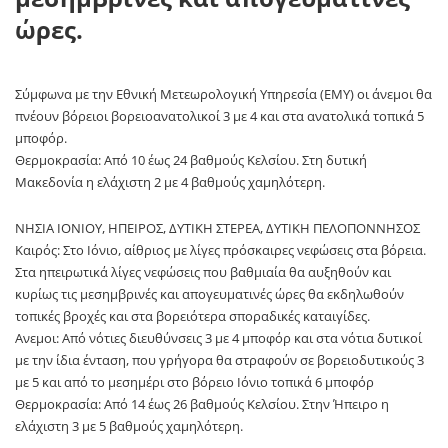
ώρες.
Σύμφωνα με την Εθνική Μετεωρολογική Υπηρεσία (ΕΜΥ) οι άνεμοι θα
πνέουν βόρειοι βορειοανατολικοί 3 με 4 και στα ανατολικά τοπικά 5
μποφόρ.
Θερμοκρασία: Από 10 έως 24 βαθμούς Κελσίου. Στη δυτική
Μακεδονία η ελάχιστη 2 με 4 βαθμούς χαμηλότερη.
ΝΗΣΙΑ ΙΟΝΙΟΥ, ΗΠΕΙΡΟΣ, ΔΥΤΙΚΗ ΣΤΕΡΕΑ, ΔΥΤΙΚΗ ΠΕΛΟΠΟΝΝΗΣΟΣ
Καιρός: Στο Ιόνιο, αίθριος με λίγες πρόσκαιρες νεφώσεις στα βόρεια.
Στα ηπειρωτικά λίγες νεφώσεις που βαθμιαία θα αυξηθούν και
κυρίως τις μεσημβρινές και απογευματινές ώρες θα εκδηλωθούν
τοπικές βροχές και στα βορειότερα σποραδικές καταιγίδες.
Ανεμοι: Από νότιες διευθύνσεις 3 με 4 μποφόρ και στα νότια δυτικοί
με την ίδια ένταση, που γρήγορα θα στραφούν σε βορειοδυτικούς 3
με 5 και από το μεσημέρι στο βόρειο Ιόνιο τοπικά 6 μποφόρ
Θερμοκρασία: Από 14 έως 26 βαθμούς Κελσίου. Στην Ήπειρο η
ελάχιστη 3 με 5 βαθμούς χαμηλότερη.