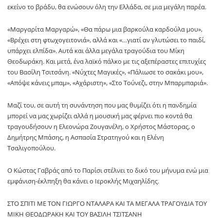
εκείνο το βράδυ, θα ενώσουν όλη την Ελλάδα, σε μια μεγάλη παρέα.
«Μαργαρίτα Μαργαρώ», «Θα πάρω μια βαρκούλα καρδούλα μου»,
«Βρέχει στη φτωχογειτονιά», αλλά και «…γιατί αν γλυτώσει το παιδί,
υπάρχει ελπίδα». Αυτά και άλλα μεγάλα τραγούδια του Μίκη
Θεοδωράκη. Και μετά, ένα λαϊκό πάλκο με τις αξεπέραστες επιτυχίες
του Βασίλη Τσιτσάνη. «Νύχτες Μαγικές», «Πάλιωσε το σακάκι μου»,
«Απόψε κάνεις μπαμ», «Αχάριστη», «Στο Τούνεζι, στην Μπαρμπαριά».
Μαζί του, σε αυτή τη συνάντηση που μας θυμίζει ότι η πανδημία
μπορεί να μας χωρίζει αλλά η μουσική μας φέρνει πιο κοντά θα
τραγουδήσουν η Ελεονώρα Ζουγανέλη, ο Χρήστος Μάστορας, ο
Δημήτρης Μπάσης, η Ασπασία Στρατηγού και η Ελένη
Τσαλιγοπούλου.
Ο Κώστας Γαβράς από το Παρίσι στέλνει το δικό του μήνυμα ενώ μια
εμφάνιση-έκλπηξη θα κάνει ο Ιεροκλής Μιχαηλίδης.
ΣΤΟ ΣΠΙΤΙ ΜΕ ΤΟΝ ΓΙΩΡΓΟ ΝΤΑΛΑΡΑ ΚΑΙ ΤΑ ΜΕΓΑΛΑ ΤΡΑΓΟΥΔΙΑ ΤΟΥ
ΜΙΚΗ ΘΕΟΔΩΡΑΚΗ ΚΑΙ ΤΟΥ ΒΑΣΙΛΗ ΤΣΙΤΣΑΝΗ