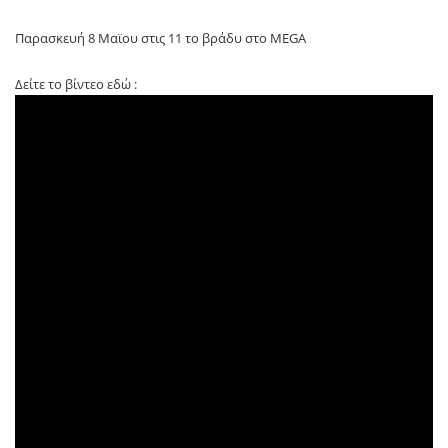
Παρασκευή 8 Μαϊου στις 11 το βράδυ στο MEGA
Δείτε το βίντεο εδώ :