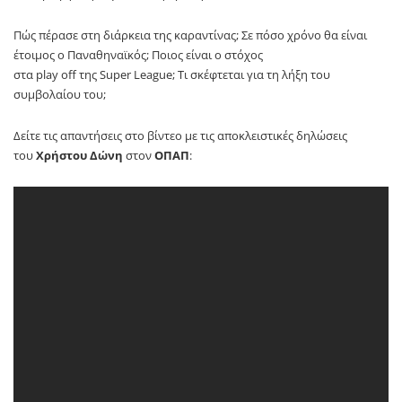
Πώς πέρασε στη διάρκεια της καραντίνας; Σε πόσο χρόνο θα είναι
έτοιμος ο Παναθηναϊκός; Ποιος είναι ο στόχος
στα
play
off
της
Super
League
; Τι σκέφτεται για τη λήξη του
συμβολαίου του;
Δείτε τις απαντήσεις στο βίντεο με τις αποκλειστικές δηλώσεις
του
Χρήστου Δώνη
στον
ΟΠΑΠ
: