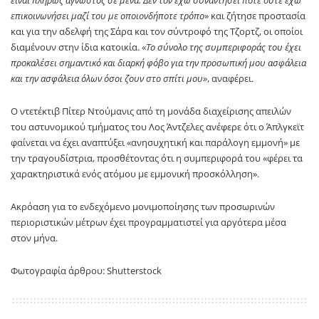
είναι πλήρως άγνωστος σε μένα. Δεν τον έχω συναντήσει ποτέ ούτε έχω
επικοινωνήσει μαζί του με οποιονδήποτε τρόπο
» και ζήτησε προστασία
και για την αδελφή της Σάρα και τον σύντροφό της Τζορτζ, οι οποίοι
διαμένουν στην ίδια κατοικία. «
Το σύνολο της συμπεριφοράς του έχει
προκαλέσει σημαντικό και διαρκή φόβο για την προσωπική μου ασφάλεια
και την ασφάλεια όλων όσοι ζουν στο σπίτι μου
», αναφέρει.
Ο ντετέκτιβ Πίτερ Ντούμανις από τη μονάδα διαχείρισης απειλών
του αστυνομικού τμήματος του Λος Άντζελες ανέφερε ότι ο Άπλγκεϊτ
φαίνεται να έχει αναπτύξει «ανησυχητική και παράλογη εμμονή» με
την τραγουδίστρια, προσθέτοντας ότι η συμπεριφορά του «φέρει τα
χαρακτηριστικά ενός ατόμου με εμμονική προσκόλληση».
Ακρόαση για το ενδεχόμενο μονιμοποίησης των προσωρινών
περιοριστικών μέτρων έχει προγραμματιστεί για αργότερα μέσα
στον μήνα.
Φωτογραφία άρθρου: Shutterstock