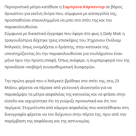
Περιοριστικά μέτρα κατέθεσε η
Σαμπρίνα Κάρπεντερ
σε βάρος
άγνωστου για εκείνη άντρα που, σύμφωνα με καταγγελία της,
προσπαθούσε επανειλημμένα να μπει στο σπίτι της και την
παρακολουθούσε.
Σύμφωνα με δικαστικά έγγραφα που έφερε στο φως η Daily Mail, η
τραγουδίστρια δέχτηκε τρεις επισκέψεις του 31χρονου Ουίλιαμ
Άπλγκεϊτ, όπως ονομάζεται ο δράστης, στην κατοικία της,
υποστηρίζοντας ότι την παρακολουθούσε για τουλάχιστον έναν
μήνα πριν την πρώτη επαφή. Όπως ανέφερε, η συμπεριφορά του της
προκάλεσε «σοβαρή συναισθηματική δυσφορία».
Την πρώτη φορά που ο Άπλγκεϊτ βρέθηκε στο σπίτι της, στις 23
Μαΐου, φέρεται να πέρασε από γειτονική ιδιοκτησία για να
παρακάμψει τα μέτρα ασφαλείας της κατοικίας και να φτάσει στην
είσοδο και ισχυρίστηκε ότι τη γνώριζε προσωπικά και ότι τον
περίμενε. Στιγμιότυπα από κάμερα ασφαλείας που κατατέθηκαν στη
δικογραφία φέρεται να τον δείχνουν στην πόρτα της, πριν από την
παρέμβαση της ασφάλειας και της αστυνομίας.