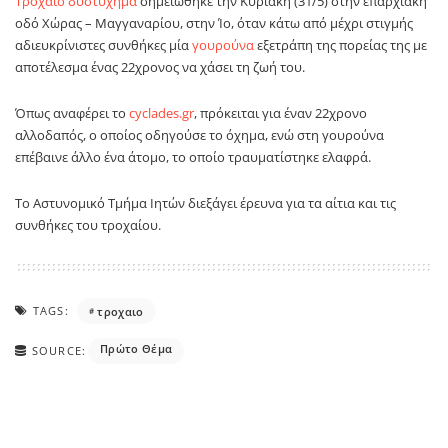
Τροχαίο δυστύχημα
σημειώθηκε την Κυριακή (31/5) στην επαρχιακή
οδό Χώρας – Μαγγαναρίου, στην Ίο, όταν κάτω από μέχρι στιγμής
αδιευκρίνιστες συνθήκες μία
γουρούνα
εξετράπη της πορείας της με
αποτέλεσμα ένας 22χρονος να χάσει τη ζωή του.
Όπως αναφέρει το
cyclades.gr
, πρόκειται για έναν 22χρονο
αλλοδαπός, ο οποίος οδηγούσε το όχημα, ενώ στη γουρούνα
επέβαινε άλλο ένα άτομο, το οποίο τραυματίστηκε ελαφρά.
Το Αστυνομικό Τμήμα Ιητών διεξάγει έρευνα για τα αίτια και τις
συνθήκες του τροχαίου.
TAGS:
τροχαιο
Πρώτο Θέμα
SOURCE: