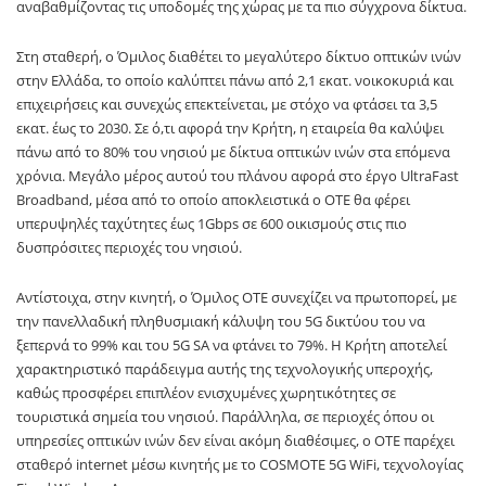
αναβαθμίζοντας τις υποδομές της χώρας με τα πιο σύγχρονα δίκτυα.
Στη σταθερή, ο Όμιλος διαθέτει το μεγαλύτερο δίκτυο οπτικών ινών
στην Ελλάδα, το οποίο καλύπτει πάνω από 2,1 εκατ. νοικοκυριά και
επιχειρήσεις και συνεχώς επεκτείνεται, με στόχο να φτάσει τα 3,5
εκατ. έως το 2030. Σε ό,τι αφορά την Κρήτη, η εταιρεία θα καλύψει
πάνω από το 80% του νησιού με δίκτυα οπτικών ινών στα επόμενα
χρόνια. Μεγάλο μέρος αυτού του πλάνου αφορά στο έργο UltraFast
Broadband, μέσα από το οποίο αποκλειστικά ο ΟΤΕ θα φέρει
υπερυψηλές ταχύτητες έως 1Gbps σε 600 οικισμούς στις πιο
δυσπρόσιτες περιοχές του νησιού.
Αντίστοιχα, στην κινητή, ο Όμιλος ΟΤΕ συνεχίζει να πρωτοπορεί, με
την πανελλαδική πληθυσμιακή κάλυψη του 5G δικτύου του να
ξεπερνά το 99% και του 5G SA να φτάνει το 79%. Η Κρήτη αποτελεί
χαρακτηριστικό παράδειγμα αυτής της τεχνολογικής υπεροχής,
καθώς προσφέρει επιπλέον ενισχυμένες χωρητικότητες σε
τουριστικά σημεία του νησιού. Παράλληλα, σε περιοχές όπου οι
υπηρεσίες οπτικών ινών δεν είναι ακόμη διαθέσιμες, ο ΟΤΕ παρέχει
σταθερό internet μέσω κινητής με το COSMOTE 5G WiFi, τεχνολογίας