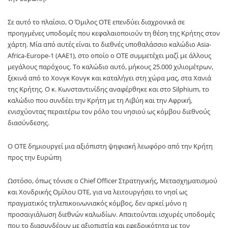
Σε αυτό το πλαίσιο, Ο Όμιλος ΟΤΕ επενδύει διαχρονικά σε
προηγμένες υποδομές που κεφαλαιοποιούν τη θέση της Κρήτης στον
χάρτη. Μία από αυτές είναι το διεθνές υποθαλάσσιο καλώδιο Asia-
Africa-Europe-1 (ΑΑΕ1), στο οποίο ο ΟΤΕ συμμετέχει μαζί με άλλους
μεγάλους παρόχους. Το καλώδιο αυτό, μήκους 25.000 χιλιομέτρων,
ξεκινά από το Χονγκ Κονγκ και καταλήγει στη χώρα μας, στα Χανιά
της Κρήτης. Ο κ. Κωνσταντινίδης αναφέρθηκε και στο Silphium, το
καλώδιο που συνδέει την Κρήτη με τη Λιβύη και την Αφρική,
ενισχύοντας περαιτέρω τον ρόλο του νησιού ως κόμβου διεθνούς
διασύνδεσης.
Ο ΟΤΕ δημιουργεί μια αξιόπιστη ψηφιακή λεωφόρο από την Κρήτη
προς την Ευρώπη
Ωστόσο, όπως τόνισε ο Chief Officer Στρατηγικής, Μετασχηματισμού
και Χονδρικής Ομίλου ΟΤΕ, για να λειτουργήσει το νησί ως
πραγματικός τηλεπικοινωνιακός κόμβος, δεν αρκεί μόνο η
προσαιγιάλωση διεθνών καλωδίων. Απαιτούνται ισχυρές υποδομές
που το διασυνδέουν με αξιοπιστία και εφεδρικότητα με τον