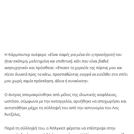
Η Κάρμπεντερ ανέφερε: «
Είναι σαφές για μένα ότι η προσέγγισή του
ήταν σκόπιμη, μελετημένη και επιθετική, κάτι που είναι βαθιά
ανησυχητικό
» και πρόσθεσε: «
Έπιασε το χερούλι της πόρτας μου και
πίεσε δυνατά προς τα κάτω, προσπαθώντας ενεργά να εισέλθει στο σπίτι
μου χωρίς καμία πρόσκληση, άδεια ή συναίνεση
».
Ο άντρας απομακρύνθηκε από μέλος της ιδιωτικής ασφάλειας,
ωστόσο, σύμφωνα με την καταγγελία, αρνήθηκε να αποχωρήσει και
αντιστάθηκε μέχρι τη σύλληψή του από την αστυνομία του Λος
Άντζελες.
Παρά τη σύλληψή του, ο Άπλγκεϊτ φέρεται να επέστρεψε στην