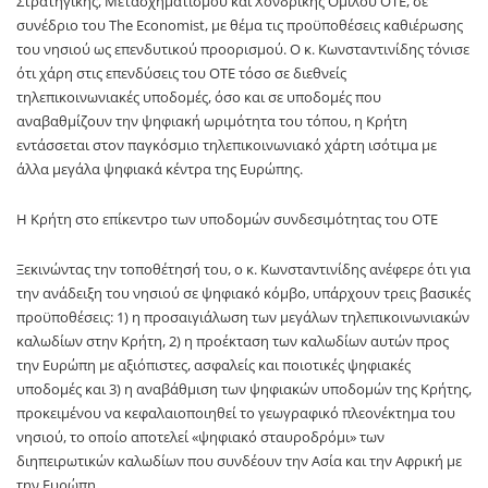
Στρατηγικής, Μετασχηματισμού και Χονδρικής Ομίλου ΟΤΕ, σε
συνέδριο του The Economist, με θέμα τις προϋποθέσεις καθιέρωσης
του νησιού ως επενδυτικού προορισμού. Ο κ. Κωνσταντινίδης τόνισε
ότι χάρη στις επενδύσεις του ΟΤΕ τόσο σε διεθνείς
τηλεπικοινωνιακές υποδομές, όσο και σε υποδομές που
αναβαθμίζουν την ψηφιακή ωριμότητα του τόπου, η Κρήτη
εντάσσεται στον παγκόσμιο τηλεπικοινωνιακό χάρτη ισότιμα με
άλλα μεγάλα ψηφιακά κέντρα της Ευρώπης.
Η Κρήτη στο επίκεντρο των υποδομών συνδεσιμότητας του ΟΤΕ
Ξεκινώντας την τοποθέτησή του, ο κ. Κωνσταντινίδης ανέφερε ότι για
την ανάδειξη του νησιού σε ψηφιακό κόμβο, υπάρχουν τρεις βασικές
προϋποθέσεις: 1) η προσαιγιάλωση των μεγάλων τηλεπικοινωνιακών
καλωδίων στην Κρήτη, 2) η προέκταση των καλωδίων αυτών προς
την Ευρώπη με αξιόπιστες, ασφαλείς και ποιοτικές ψηφιακές
υποδομές και 3) η αναβάθμιση των ψηφιακών υποδομών της Κρήτης,
προκειμένου να κεφαλαιοποιηθεί το γεωγραφικό πλεονέκτημα του
νησιού, το οποίο αποτελεί «ψηφιακό σταυροδρόμι» των
διηπειρωτικών καλωδίων που συνδέουν την Ασία και την Αφρική με
την Ευρώπη.