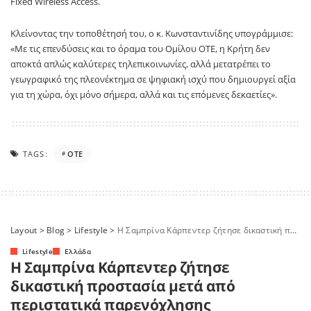
Fixed Wireless Access.
Κλείνοντας την τοποθέτησή του, ο κ. Κωνσταντινίδης υπογράμμισε:
«Με τις επενδύσεις και το όραμα του Ομίλου ΟΤΕ, η Κρήτη δεν
αποκτά απλώς καλύτερες τηλεπικοινωνίες, αλλά μετατρέπει το
γεωγραφικό της πλεονέκτημα σε ψηφιακή ισχύ που δημιουργεί αξία
για τη χώρα, όχι μόνο σήμερα, αλλά και τις επόμενες δεκαετίες».
TAGS:
ΟΤΕ
Layout
>
Blog
>
Lifestyle
>
Η Σαμπρίνα Κάρπεντερ ζήτησε δικαστική προστασία μετά από περιστατικά παρενόχλησης
Lifestyle
Ελλάδα
Η Σαμπρίνα Κάρπεντερ ζήτησε
δικαστική προστασία μετά από
περιστατικά παρενόχλησης