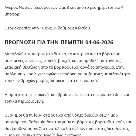
Ανεμοι: Νοτίων διευθύνσεων 2 με 3 και από το μεσημέρι τοπικά 4
μποφόρ.
Θερμοκρασία: Από 16 έως 31 βαθμούς Κελσίου.
ΠΡΟΓΝΩΣΗ ΓΙΑ ΤΗΝ ΠΕΜΠΤΗ 04-06-2026
Μεταβολή του καιρού στα δυτικά, τα κεντρικά και τα βόρεια με
αυξημένες νεφώσεις, τοπικές βροχές και σποραδικές καταιγίδες.
Σταδιακή βελτίωση από τα βορειοδυτικά αργά το απόγευμα. Στην
υπόλοιπη χώρα λίγες νεφώσεις πρόσκαιρα αυξημένες με πιθανότητα
τοπικών βροχών μικρής διάρκειας στα ηπειρωτικά.
Η ορατότητα τις πρωινές και βραδινές ώρες στα ηπειρωτικά θα είναι
τοπικά περιορισμένη.
Οι άνεμοι θα πνέουν στα δυτικά από νότιες διευθύνσεις 4 με 6
μποφόρ που βαθμιαία θα στραφούν σε βόρειους βορειοδυτικούς και
θα εξασθενήσουν. Στα ανατολικά θα πνέουν από νότιες διευθύνσεις
4 με 6 και τοπικά στο Αιγαίο έως 7 μποφόρ.