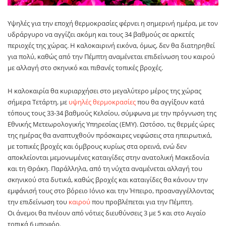
Υψηλές για την εποχή θερμοκρασίες φέρνει η σημερινή ημέρα, με τον
υδράργυρο να αγγίζει ακόμη και τους 34 βαθμούς σε αρκετές
περιοχές της χώρας. Η καλοκαιρινή εικόνα, όμως, δεν θα διατηρηθεί
για πολύ, καθώς από την Πέμπτη αναμένεται επιδείνωση του καιρού
με αλλαγή στο σκηνικό και πιθανές τοπικές βροχές.
Η καλοκαιρία θα κυριαρχήσει στο μεγαλύτερο μέρος της χώρας
σήμερα Τετάρτη, με
υψηλές θερμοκρασίες
που θα αγγίξουν κατά
τόπους τους 33-34 βαθμούς Κελσίου, σύμφωνα με την πρόγνωση της
Εθνικής Μετεωρολογικής Υπηρεσίας (ΕΜΥ). Ωστόσο, τις θερμές ώρες
της ημέρας θα αναπτυχθούν πρόσκαιρες νεφώσεις στα ηπειρωτικά,
με τοπικές βροχές και όμβρους κυρίως στα ορεινά, ενώ δεν
αποκλείονται μεμονωμένες καταιγίδες στην ανατολική Μακεδονία
και τη Θράκη. Παράλληλα, από τη νύχτα αναμένεται αλλαγή του
σκηνικού στα δυτικά, καθώς βροχές και καταιγίδες θα κάνουν την
εμφάνισή τους στο βόρειο Ιόνιο και την Ήπειρο, προαναγγέλλοντας
την επιδείνωση του
καιρού
που προβλέπεται για την Πέμπτη.
Οι άνεμοι θα πνέουν από νότιες διευθύνσεις 3 με 5 και στο Αιγαίο
τοπικά 6 μποφόρ.