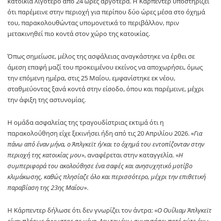
κατοικία λιγότερο από 24 ώρες αργότερα. Η Κάρπεντερ υποστηρίζει
ότι παρέμεινε στην περιοχή για περίπου δύο ώρες μέσα στο όχημά
του, παρακολουθώντας υπομονετικά το περιβάλλον, πριν
μετακινηθεί πιο κοντά στον χώρο της κατοικίας.
Όπως σημείωσε, μέλος της ασφάλειας αναγκάστηκε να έρθει σε
άμεση επαφή μαζί του προκειμένου εκείνος να αποχωρήσει, όμως
την επόμενη ημέρα, στις 25 Μαΐου, εμφανίστηκε εκ νέου,
σταθμεύοντας ξανά κοντά στην είσοδο, όπου και παρέμεινε, μέχρι
την άφιξη της αστυνομίας.
Η ομάδα ασφαλείας της τραγουδίστριας εκτιμά ότι η
παρακολούθηση είχε ξεκινήσει ήδη από τις 20 Απριλίου 2026. «
Για
πάνω από έναν μήνα, ο Άπλγκεϊτ ή/και το όχημά του εντοπίζονταν στην
περιοχή της κατοικίας μου
», αναφέρεται στην καταγγελία. «
Η
συμπεριφορά του ακολούθησε ένα σαφές και ανησυχητικό μοτίβο
κλιμάκωσης, καθώς πλησίαζε όλο και περισσότερο, μέχρι την επιθετική
παραβίαση της 23ης Μαΐου
».
Η Κάρπεντερ δήλωσε ότι δεν γνωρίζει τον άντρα: «
Ο Ουίλιαμ Άπλγκεϊτ