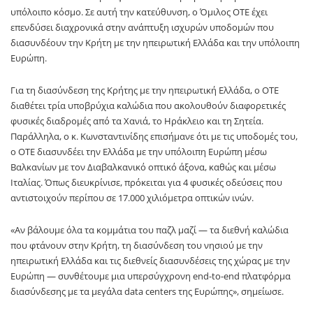
υπόλοιπο κόσμο. Σε αυτή την κατεύθυνση, ο Όμιλος ΟΤΕ έχει
επενδύσει διαχρονικά στην ανάπτυξη ισχυρών υποδομών που
διασυνδέουν την Κρήτη με την ηπειρωτική Ελλάδα και την υπόλοιπη
Ευρώπη.
Για τη διασύνδεση της Κρήτης με την ηπειρωτική Ελλάδα, ο ΟΤΕ
διαθέτει τρία υποβρύχια καλώδια που ακολουθούν διαφορετικές
φυσικές διαδρομές από τα Χανιά, το Ηράκλειο και τη Σητεία.
Παράλληλα, ο κ. Κωνσταντινίδης επισήμανε ότι με τις υποδομές του,
ο ΟΤΕ διασυνδέει την Ελλάδα με την υπόλοιπη Ευρώπη μέσω
Βαλκανίων με τον Διαβαλκανικό οπτικό άξονα, καθώς και μέσω
Ιταλίας. Όπως διευκρίνισε, πρόκειται για 4 φυσικές οδεύσεις που
αντιστοιχούν περίπου σε 17.000 χιλιόμετρα οπτικών ινών.
«Αν βάλουμε όλα τα κομμάτια του παζλ μαζί — τα διεθνή καλώδια
που φτάνουν στην Κρήτη, τη διασύνδεση του νησιού με την
ηπειρωτική Ελλάδα και τις διεθνείς διασυνδέσεις της χώρας με την
Ευρώπη — συνθέτουμε μια υπερσύγχρονη end-to-end πλατφόρμα
διασύνδεσης με τα μεγάλα data centers της Ευρώπης», σημείωσε.