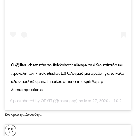
Ο @ilias_chatz πάει το #trickshotchallenge σε άλλο επίπεδο και
προκαλεί τον @sokratisdiou13! Όλοι μαζί μια ομάδα, για το καλό
όλων μας! @fcpanathinaikos #menoumespiti #opap
#omadaprosforas
A post shared by
ΟΠΑΠ
(@instaopap) on
Mar 27, 2020 at 10:25am PDT
Σωκράτης Διούδης