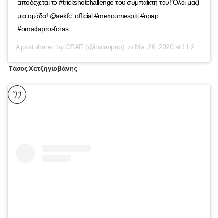
αποδέχεται το #trickshotchallenge του συμπαίκτη του! Όλοι μαζί
μια ομάδα! @aekfc_official #menoumespiti #opap
#omadaprosforas
A post shared by
ΟΠΑΠ
(@instaopap) on
Mar 26, 2020 at 11:26am PDT
Τάσος Χατζηγιοβάνης