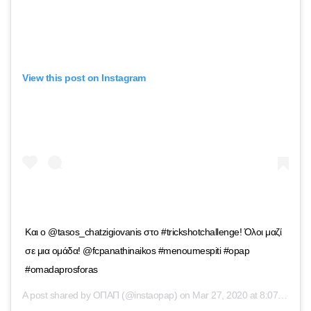
View this post on Instagram
Και ο @tasos_chatzigiovanis στο #trickshotchallenge! Όλοι μαζί
σε μια ομάδα! @fcpanathinaikos #menoumespiti #opap
#omadaprosforas
A post shared by
ΟΠΑΠ
(@instaopap) on
Mar 27, 2020 at 8:07am PDT