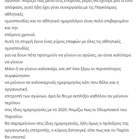
αγώνων. Νομίζω πως μέσα στις επόμενες μέρες θα έχουμε μία τέτοια
απόφαση, γιατί ήδη έχει γίνει συνεργασία με τις Παγκόσμιες
αθλητικές
ομοσπονδίες και το αθλητικό ημερολόγιο είναι πολύ επιβαρυμένο
και την
επόμενη χρονιά.
Αυτή τη στιγμή έγινε ένας γύρος επαφών με όλες τις αθλητικές
ομοσπονδίες
για να δουν πότε προτιμούν να γίνουν οι αγώνες, αν είναι καλύτερο
να γίνουν
Μάιο ή να γίνουν καλοκαίρι, και απ’ όσο ξέρω οι περισσότερες
συμφώνησαν
να μείνουν σε καλοκαιρινές ημερομηνίες κάτι που θέλει και η
οργανωτική
επιτροπή των αγώνων, άρα δε θα με εκπλήξει καθόλου αν μείνουν
περίπου
στις ίδιες ημερομηνίες με το 2020. Νομίζω πως οι Ολυμπιακοί του
Παρισίου
θα παραμείνουν στις ίδιες ημερομηνίες, ήδη όμως ο πρόεδρος της
οργανωτικής επιτροπής, ο κύριος Εστανγκέ, είπε πως και το Παρίσι
θα υποστεί