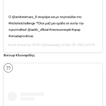
Ο @andresimoes_8 σκοράρει και με πορτοκάλια στο
#trickshotchallenge ?Όλοι μαζί μια ομάδα σε αυτήν την
προσπαθεια! @aekfc_official #menoumespiti #opap
#omadaprosforas
A post shared by
ΟΠΑΠ
(@instaopap) on
Mar 26, 2020 at 8:59am PDT
Βίκτωρ Κλωναρίδης