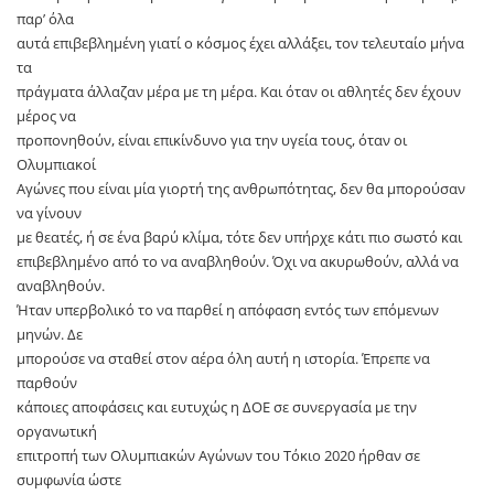
παρ’ όλα
αυτά επιβεβλημένη γιατί ο κόσμος έχει αλλάξει, τον τελευταίο μήνα
τα
πράγματα άλλαζαν μέρα με τη μέρα. Και όταν οι αθλητές δεν έχουν
μέρος να
προπονηθούν, είναι επικίνδυνο για την υγεία τους, όταν οι
Ολυμπιακοί
Αγώνες που είναι μία γιορτή της ανθρωπότητας, δεν θα μπορούσαν
να γίνουν
με θεατές, ή σε ένα βαρύ κλίμα, τότε δεν υπήρχε κάτι πιο σωστό και
επιβεβλημένο από το να αναβληθούν. Όχι να ακυρωθούν, αλλά να
αναβληθούν.
Ήταν υπερβολικό το να παρθεί η απόφαση εντός των επόμενων
μηνών. Δε
μπορούσε να σταθεί στον αέρα όλη αυτή η ιστορία. Έπρεπε να
παρθούν
κάποιες αποφάσεις και ευτυχώς η ΔΟΕ σε συνεργασία με την
οργανωτική
επιτροπή των Ολυμπιακών Αγώνων του Τόκιο 2020 ήρθαν σε
συμφωνία ώστε