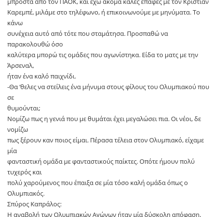
μπροστά από τον ΠΑΟΚ, και έχω ακόμα καλές επαφές με τον Κριστιάν
Καρεμπέ, μιλάμε στο τηλέφωνο, ή επικοινωνούμε με μηνύματα. Το
κάνω
συνέχεια αυτό από τότε που σταμάτησα. Προσπαθώ να
παρακολουθώ όσο
καλύτερα μπορώ τις ομάδες που αγωνίστηκα. Είδα το ματς με την
Άρσεναλ,
ήταν ένα καλό παιχνίδι.
-Θα ‘θελες να στείλεις ένα μήνυμα στους φίλους του Ολυμπιακού που
σε
θυμούνται;
Νομίζω πως η γενιά που με θυμάται έχει μεγαλώσει πια. Οι νέοι, δε
νομίζω
πως ξέρουν καν ποιος είμαι. Πέρασα τέλεια στον Ολυμπιακό, είχαμε
μία
φανταστική ομάδα με φανταστικούς παίκτες. Οπότε ήμουν πολύ
τυχερός και
πολύ χαρούμενος που έπαιξα σε μία τόσο καλή ομάδα όπως ο
Ολυμπιακός.
Σπύρος Καπράλος:
Η αναβολή των Ολυμπιακών Αγώνων ήταν μία δύσκολη απόφαση,