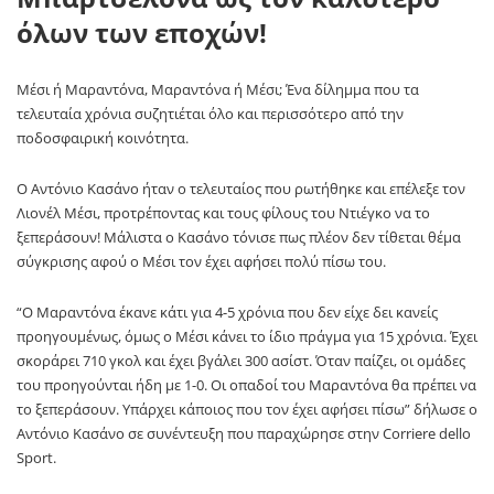
όλων των εποχών!
Μέσι ή Μαραντόνα, Μαραντόνα ή Μέσι; Ένα δίλημμα που τα
τελευταία χρόνια συζητιέται όλο και περισσότερο από την
ποδοσφαιρική κοινότητα.
Ο Αντόνιο Κασάνο ήταν ο τελευταίος που ρωτήθηκε και επέλεξε τον
Λιονέλ Μέσι, προτρέποντας και τους φίλους του Ντιέγκο να το
ξεπεράσουν! Μάλιστα ο Κασάνο τόνισε πως πλέον δεν τίθεται θέμα
σύγκρισης αφού ο Μέσι τον έχει αφήσει πολύ πίσω του.
“Ο Μαραντόνα έκανε κάτι για 4-5 χρόνια που δεν είχε δει κανείς
προηγουμένως, όμως ο Μέσι κάνει το ίδιο πράγμα για 15 χρόνια. Έχει
σκοράρει 710 γκολ και έχει βγάλει 300 ασίστ. Όταν παίζει, οι ομάδες
του προηγούνται ήδη με 1-0. Οι οπαδοί του Μαραντόνα θα πρέπει να
το ξεπεράσουν. Υπάρχει κάποιος που τον έχει αφήσει πίσω” δήλωσε ο
Αντόνιο Κασάνο σε συνέντευξη που παραχώρησε στην Corriere dello
Sport.