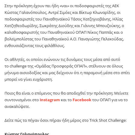
Στην πρόκληση έχουν πει ήδη «ναι» οι ποδοσφαιριστές της ΑΕΚ
Κώστας Γαλανόπουλος, Αντρέ Σιμόες και Βίκτωρ Κλωναρίδης, οι
ποδοσφαιριστές του Παναθηναϊκού Τάσος Χατζηγιοβάνης, Ηλίας
Χατζηθεοδωρίδης, Σωκράτης Διούδης και Γιάννης Μπουζούκης, ο
καλαθοσφαιριστής του Παναθηναϊκού ΟΠΑΠ Νίκος Παππάς και ο
βολεϊμπολίστας του Παναθηναϊκού Α.Ο. Παναγιώτης Πελεκούδας,
ενθουσιάζοντας τους φιλάθλους.
Οι αθλητές, οι οποίοι ενώνουν τις δυνάμεις τους μέσα από αυτό
το
challenge
της «Ομάδας Προσφοράς ΟΠΑΠ», στέλνουν σε όλους
μήνυμα αισιοδοξίας και μας δείχνουν ότι η παραμονή μέσα στο σπίτι
μπορεί να γίνει ευχάριστη.
Ποιος θα είναι ο επόμενος που θα αποδεχθεί την πρόκληση; Μείνετε
συντονισμένοι στο
Instagram
και το
Faceboo
k
του ΟΠΑΠ για να το
ανακαλύψετε.
Δείτε πώς τα πήγαν όσοι πήραν ήδη μέρος στο
Trick Shot Challenge
:
Κώστας Γαλανόπουλος