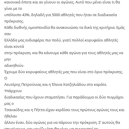
κανονικά όποτε και αν γίνουν οι αγώνες. Αυτό που μένει είναι τι θα
γίνει με το
υπόλοιπο 43%, δηλαδή για 5000 αθλητές που ήταν σε διαδικασία
πρόκρισης.
Κάθε διεθνής ομοσπονδία θα ανακοινώσει τα δικά της κριτήρια. Εμάς
σαν
Ελλάδα μας ενδιαφέρει πιο πολύ, γιατί πολλοί κορυφαίοι αθλητές
είναι κοντά
στην πρόκριση, και θα κάνουμε κάθε αγώνα για τους αθλητές μας να
μην
αδικηθούν.
Έχουμε δύο κορυφαίους αθλητές μας που είναι στο όριο πρόκρισης.
Ο
Λευτέρης Πετρούνιας και η Έλενα Χατζηλιάδου στο καράτε.
Υπάρχουν
διαδικασίες που έχουν σταματήσει. Για παράδειγμα οι δύο πυγμάχοι
μας ο
Τσανικίδης και η Πήττα είχαν κερδίσει τους πρώτους αγώνες τους και
ήθελαν
άλλον έναν, δύο αγώνες για να πάρουν την πρόκριση. Σ’ αυτούς θα
επιμείνουμε, και νομίζω έτσι θα γίνει, να συνεχιστεί το