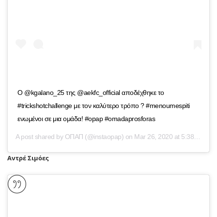
Ο @kgalano_25 της @aekfc_official αποδέχθηκε το
#trickshotchallenge με τον καλύτερο τρόπο ? #menoumespiti
ενωμένοι σε μια ομάδα! #opap #omadaprosforas
A post shared by
ΟΠΑΠ
(@instaopap) on
Mar 26, 2020 at 5:38am PDT
Αντρέ Σιμόες