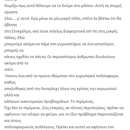
Νομίζω πως αυτό θέλουμε να το δούμε στο μέλλον. Αυτή τη στιγμή
είμαστε
όλοι…. μ’ αυτό. Εγώ μένω σε μία μικρή πόλη, οπότε δε βλέπω ότι θα
έβλεπα
στη Στοκχόλμη, εκεί είναι τελείως διαφορετικά απ’ ότι στις μικρές
πόλεις. Εδώ
μπορούμε ακόμα να πάμε στο γυμναστήριο, σε ένα εστιατόριο,
μπορείς να
κάνεις σχεδόν τα πάντα. Οι περισσότεροι άνθρωποι δουλεύουν
ακόμα από το
σπίτι.
-Ήσουν ένα από τα πρώτα «θύματα» στο ευρωπαϊκό ποδόσφαιρο,
καθώς
απολύθηκες από την Άντερλεχτ λόγω της κρίσης του κορωνοϊού
αλλά και
κάποιων οικονομικών προβλημάτων. Το περίμενες;
Όχι δεν το περίμενα…Στις εταιρίες, σε τέτοιες περιπτώσεις, πρέπει να
αφήνουν τον κόσμο να φεύγει, και το ίδιο πρόβλημα παρουσιάζεται
και στους
ποδοσφαιρικούς συλλόγους. Πρέπει και αυτοί να αφήνουν τον