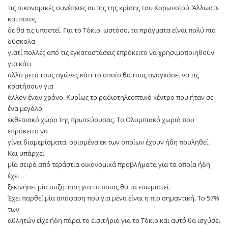
τις οικονομικές συνέπειες αυτής της κρίσης του Κορωνοϊού. Άλλωστε
και ποιος
δε θα τις υποστεί. Για το Τόκιο, ωστόσο, τα πράγματα είναι πολύ πιο
δύσκολα
γιατί πολλές από τις εγκαταστάσεις επρόκειτο να χρησιμοποιηθούν
για κάτι
άλλο μετά τους αγώνες κάτι το οποίο θα τους αναγκάσει να τις
κρατήσουν για
άλλον έναν χρόνο. Κυρίως το ραδιοτηλεοπτικό κέντρο που ήταν σε
ένα μεγάλο
εκθεσιακό χώρο της πρωτεύουσας. Το Ολυμπιακό χωριό που
επρόκειτο να
γίνει διαμερίσματα, ορισμένα εκ των οποίων έχουν ήδη πουληθεί.
Και υπάρχει
μία σειρά από τεράστια οικονομικά προβλήματα για τα οποία ήδη
έχει
ξεκινήσει μία συζήτηση για το ποιος θα τα επωμιστεί.
Έχει παρθεί μία απόφαση που για μένα είναι η πιο σημαντική, Το 57%
των
αθλητών είχε ήδη πάρει το εισιτήριο για το Τόκιο και αυτό θα ισχύσει