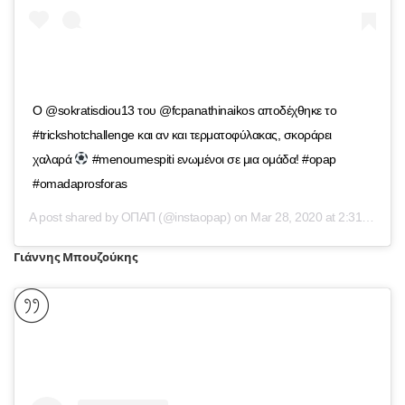
Ο @sokratisdiou13 του @fcpanathinaikos αποδέχθηκε το
#trickshotchallenge και αν και τερματοφύλακας, σκοράρει
χαλαρά
#menoumespiti ενωμένοι σε μια ομάδα! #opap
#omadaprosforas
A post shared by
ΟΠΑΠ
(@instaopap) on
Mar 28, 2020 at 2:31am PDT
Γιάννης Μπουζούκης