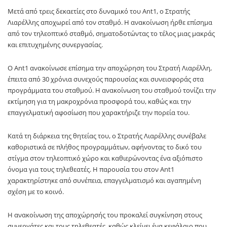
Μετά από τρεις δεκαετίες στο δυναμικό του Ant1, ο Στρατής
Λιαρέλλης αποχωρεί από τον σταθμό. Η ανακοίνωση ήρθε επίσημα
από τον τηλεοπτικό σταθμό, σηματοδοτώντας το τέλος μιας μακράς
και επιτυχημένης συνεργασίας.
Ο Ant1 ανακοίνωσε επίσημα την αποχώρηση του Στρατή Λιαρέλλη,
έπειτα από 30 χρόνια συνεχούς παρουσίας και συνεισφοράς στα
προγράμματα του σταθμού. Η ανακοίνωση του σταθμού τονίζει την
εκτίμηση για τη μακροχρόνια προσφορά του, καθώς και την
επαγγελματική αφοσίωση που χαρακτήριζε την πορεία του.
Κατά τη διάρκεια της θητείας του, ο Στρατής Λιαρέλλης συνέβαλε
καθοριστικά σε πλήθος προγραμμάτων, αφήνοντας το δικό του
στίγμα στον τηλεοπτικό χώρο και καθιερώνοντας ένα αξιόπιστο
όνομα για τους τηλεθεατές. Η παρουσία του στον Ant1
χαρακτηρίστηκε από συνέπεια, επαγγελματισμό και αγαπημένη
σχέση με το κοινό.
Η ανακοίνωση της αποχώρησής του προκαλεί συγκίνηση στους
συνεργάτες και τους τηλεθεατές, καθώς κλείνει ένα κεφάλαιο που